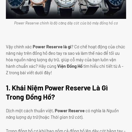
Power Reserve chính là độ căng dây cót của bộ máy đồng hồ cơ
Vậy chính xác
Power Reserve là gì
? Cơ chế hoạt động của chức
năng này trên đồng hồ đeo tay ra sao và làm thế nào để tối ưu
hóa nguồn năng lượng dự trữ, giúp cỗ máy của bạn luôn vận
hành chuẩn xác? Hãy cùng
Viện Đồng Hồ
tìm hiểu chi tiết từ A -
Z trong bài viết dưới đây!
1. Khái Niệm Power Reserve Là Gì
Trong Đồng Hồ?
Dịch một cách thuần việt,
Power Reserve
có nghĩa là
Nguồn
năng lượng dự trữ
(hoặc
Thời gian trữ cót
).
Trong đồng hồ cơ khí (bao gồm cả đồng hồ lên dây cót bằng tay -