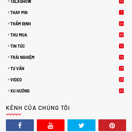
TALKSHOW
14
THAY PIN
7
THẨM ĐỊNH
24
THU MUA
60
TIN TỨC
12
TRẢI NGHIỆM
13
TƯ VẤN
27
2
VIDEO
28
XU HƯỚNG
32
2
KÊNH CỦA CHÚNG TÔI