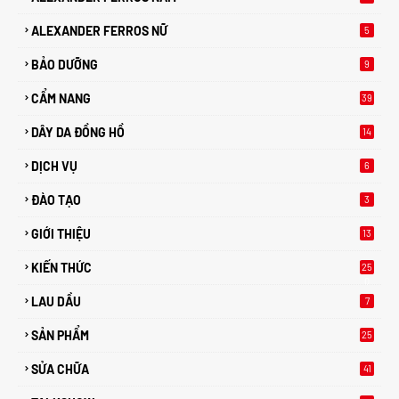
ALEXANDER FERROS NỮ
5
BẢO DƯỠNG
9
CẨM NANG
39
DÂY DA ĐỒNG HỒ
14
DỊCH VỤ
6
ĐÀO TẠO
3
GIỚI THIỆU
13
KIẾN THỨC
25
0
LAU DẦU
7
SẢN PHẨM
25
SỬA CHỮA
41