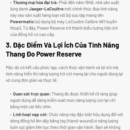
Thương mại hóa đại trà:
Phải đến năm 1948, nhà sản xuất
lừng danh
Jaeger-LeCoultre
mới chính thức đưa tính năng
này vào sản xuất hàng loạt với bộ sưu tập mang tên
Powermatic
(sử dụng bộ máy LeCoultre Calibre 481 huyền
thoại). Từ đây, Power Reserve trở thành biểu tượng tiện ích
của đồng hồ cơ cao cấp.
3. Đặc Điểm Và Lợi Ích Của Tính Năng
Thang Đo Power Reserve
Mặc dù có kết cấu phức tạp, cách thức vận hành và lợi ích mà
tính năng hiển thị năng lượng trữ cót mang lại cho người dùng lại
vô cùng đơn giản và thực tế:
Quan sát trực quan:
Thang đo được thiết kế rõ ràng giúp
người dùng dễ dàng kiểm soát mức năng lượng còn lại chỉ
bằng một cái liếc nhìn.
Linh hoạt nạp cót:
Chức năng này đặc biệt hữu dụng đối với
dòng đồng hồ lên dây bằng tay (Hand-wound) vì năng lượng
luôn sụt giảm liên tục theo thời gian vận hành. Bạn sẽ không