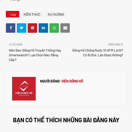
Tags
KIẾN THỨC
XU HƯỚNG
CŨ HƠN
MỚI HƠN
Nên Đeo Đồng Hồ Truyền Thống Hay
Đồng Hồ Chống Nước 10 ATM Là Gì?
Smartwatch? Lựa Chọn Nào Đẳng
Có Đi Bơi, Lặn Được Không?
Cấp?
NGƯỜI ĐĂNG:
VIỆN ĐỒNG HỒ
BẠN CÓ THỂ THÍCH NHỮNG BÀI ĐĂNG NÀY