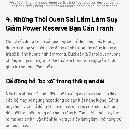
Với chức năng này, người dùng có thể linh hoạt việc lên dây cót để hạn
chế tình trạng năng lượng cạn kiệt khiến đồng hồ ngưng hoạt động
4. Những Thói Quen Sai Lầm Làm Suy
Giảm Power Reserve Bạn Cần Tránh
Một chiếc đồng hồ dù đắt giá hay bền bỉ đến đâu, nếu không
được sử dụng và chăm sóc đúng cách thì nguồn năng lượng dự
trữ sẽ bị ảnh hưởng nghiêm trọng. Dưới đây là 3 thói quen tưởng
chừng vô hại nhưng lại là "kẻ thù" âm thầm làm suy giảm thời
gian trữ cót của đồng hồ cơ:
Để đồng hồ "bỏ xó" trong thời gian dài
Nếu bạn không sử dụng đồng hồ thường xuyên và lười lên dây
cót, bộ máy sẽ ngừng hoạt động do cạn kiệt năng lượng. Đáng
ngại hơn, việc để đồng hồ đứng máy quá lâu sẽ khiến hệ thống
dầu bôi trơn bên trong các bánh răng bị đông kết, khô dầu, tạo
ra ma sát lớn khi vận hành lại và trực tiếp làm giảm khả năng trữ
cót của máy.