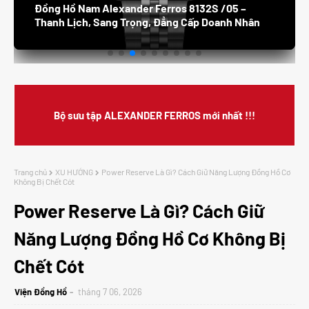
Đồng Hồ Nam Alexander Ferros 8132S /05 –
Thanh Lịch, Sang Trọng, Đẳng Cấp Doanh Nhân
Bộ sưu tập ALEXANDER FERROS mới nhất !!!
Trang chủ
XU HƯỚNG
Power Reserve Là Gì? Cách Giữ Năng Lượng Đồng Hồ Cơ
Không Bị Chết Cót
Power Reserve Là Gì? Cách Giữ
Năng Lượng Đồng Hồ Cơ Không Bị
Chết Cót
Viện Đồng Hồ
tháng 7 06, 2026