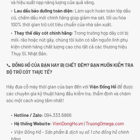
và hiệu suất nạp năng lượng của quả văng.
Lau dầu bảo dưỡng toàn diện:
Làm sạch hoàn toàn lớp dầu
cũ, chấm dầu mới chính hãng giúp giảm ma sát, tối ưu hóa
100% thời gian trữ cót tiêu chuẩn của nhà sản xuất.
Thay thế dây cót chính hãng:
Trong trường hợp dây cót bị
mỏi, rão hoặc nứt gãy, chúng tôi luôn có sẵn nguồn linh phụ
kiện chính hãng chất lượng cao cho tất cả các thương hiệu
Thụy Sĩ, Nhật Bản.
📞
ĐỒNG HỒ CỦA BẠN HAY BỊ CHẾT ĐÊM? BẠN MUỐN KIỂM TRA
ĐỘ TRỮ CÓT THỰC TẾ?
Hãy đưa cỗ máy thời gian của bạn đến với
Viện Đồng Hồ
để được
các chuyên gia kỹ thuật hàng đầu kiểm tra, thẩm định và chăm
sóc một cách xứng tầm nhất!
Hotline / Zalo:
094.333.6866
Hệ thống Website:
VienDongHo.vn
|
TruongOmega.com
Viện Đồng Hồ - Sản phẩm & dịch vụ số 1 cho đồng hồ chính
hãng.