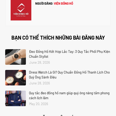
NGƯỜI ĐĂNG:
VIỆN ĐỒNG HỒ
BẠN CÓ THỂ THÍCH NHỮNG BÀI ĐĂNG NÀY
Đeo Đồng Hồ Kết Hợp Lắc Tay: 3 Quy Tắc Phối Phụ Kiện
Chuẩn Stylist
June 28, 2026
Dress Watch Là Gì? Quy Chuẩn Đồng Hồ Thanh Lịch Cho
Quý Ông Sành Điệu
June 28, 2026
Quy tắc đeo đồng hồ nam giúp quý ông nâng tầm phong
cách lịch lãm
May 20, 2026