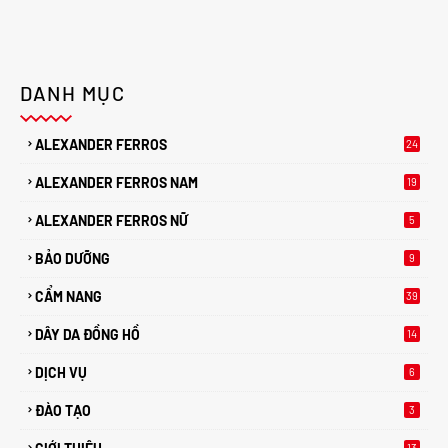
DANH MỤC
ALEXANDER FERROS
24
ALEXANDER FERROS NAM
19
ALEXANDER FERROS NỮ
5
BẢO DƯỠNG
9
CẨM NANG
39
DÂY DA ĐỒNG HỒ
14
DỊCH VỤ
6
ĐÀO TẠO
3
13