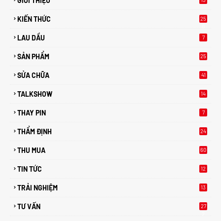
GIỚI THIỆU
KIẾN THỨC
25
0
LAU DẦU
7
SẢN PHẨM
25
SỬA CHỮA
41
TALKSHOW
14
THAY PIN
7
THẨM ĐỊNH
24
THU MUA
60
TIN TỨC
12
TRẢI NGHIỆM
13
TƯ VẤN
27
2