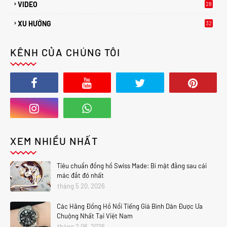
VIDEO
28
XU HƯỚNG
32
2
KÊNH CỦA CHÚNG TÔI
XEM NHIỀU NHẤT
Tiêu chuẩn đồng hồ Swiss Made: Bí mật đằng sau cái
mác đắt đỏ nhất
tháng 5 20, 2026
Các Hãng Đồng Hồ Nổi Tiếng Giá Bình Dân Được Ưa
Chuộng Nhất Tại Việt Nam
tháng 2 06, 2026