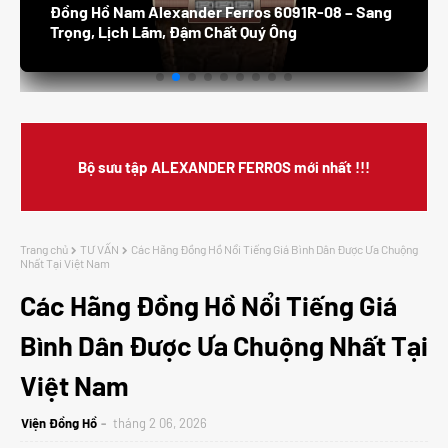
Đồng Hồ Nam Alexander Ferros 8132S /05 –
Thanh Lịch, Sang Trọng, Đẳng Cấp Doanh Nhân
Bộ sưu tập ALEXANDER FERROS mới nhất !!!
Trang chủ
TƯ VẤN
Các Hãng Đồng Hồ Nổi Tiếng Giá Bình Dân Được Ưa Chuộng
Nhất Tại Việt Nam
Các Hãng Đồng Hồ Nổi Tiếng Giá
Bình Dân Được Ưa Chuộng Nhất Tại
Việt Nam
Viện Đồng Hồ
tháng 2 06, 2026