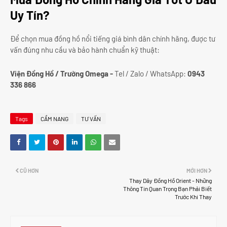
Uy Tín?
Để chọn mua đồng hồ nổi tiếng giá bình dân chính hãng, được tư
vấn đúng nhu cầu và bảo hành chuẩn kỹ thuật:
Viện Đồng Hồ / Trường Omega -
Tel / Zalo / WhatsApp:
0943
336 866
Tags
CẨM NANG
TƯ VẤN
CŨ HƠN
MỚI HƠN
Thay Dây Đồng Hồ Orient - Những
Thông Tin Quan Trọng Bạn Phải Biết
Trước Khi Thay