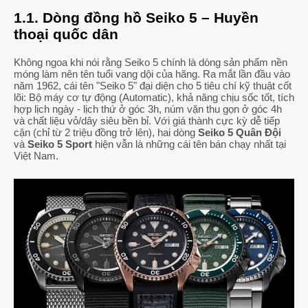
1.1. Dòng đồng hồ Seiko 5 – Huyền
thoại quốc dân
Không ngoa khi nói rằng Seiko 5 chính là dòng sản phẩm nền
móng làm nên tên tuổi vang dội của hãng. Ra mắt lần đầu vào
năm 1962, cái tên "Seiko 5" đại diện cho 5 tiêu chí kỹ thuật cốt
lõi: Bộ máy cơ tự động (Automatic), khả năng chịu sốc tốt, tích
hợp lịch ngày - lịch thứ ở góc 3h, núm vặn thu gọn ở góc 4h
và chất liệu vỏ/dây siêu bền bỉ. Với giá thành cực kỳ dễ tiếp
cận (chỉ từ 2 triệu đồng trở lên), hai dòng
Seiko 5 Quân Đội
và
Seiko 5 Sport
hiện vẫn là những cái tên bán chạy nhất tại
Việt Nam.