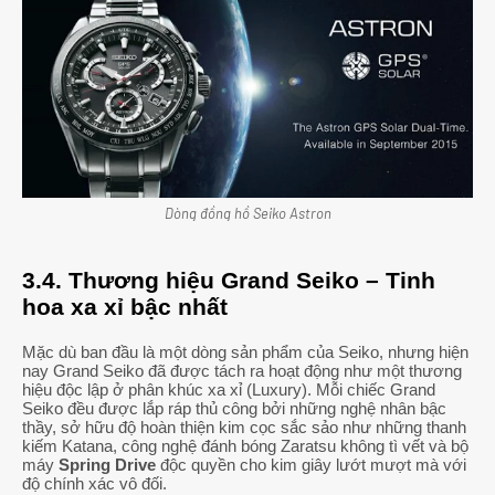
Dòng đồng hồ Seiko Astron
3.4. Thương hiệu Grand Seiko – Tinh
hoa xa xỉ bậc nhất
Mặc dù ban đầu là một dòng sản phẩm của Seiko, nhưng hiện
nay Grand Seiko đã được tách ra hoạt động như một thương
hiệu độc lập ở phân khúc xa xỉ (Luxury). Mỗi chiếc Grand
Seiko đều được lắp ráp thủ công bởi những nghệ nhân bậc
thầy, sở hữu độ hoàn thiện kim cọc sắc sảo như những thanh
kiếm Katana, công nghệ đánh bóng Zaratsu không tì vết và bộ
máy
Spring Drive
độc quyền cho kim giây lướt mượt mà với
độ chính xác vô đối.