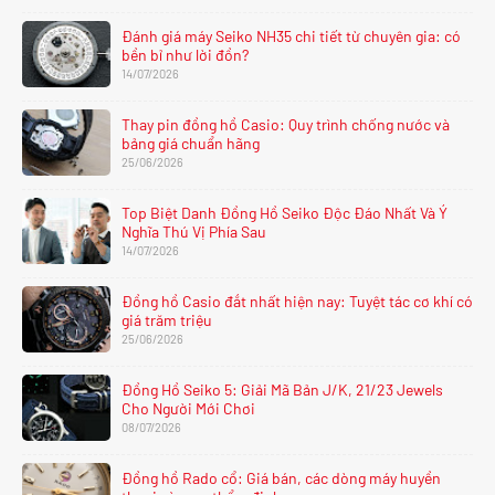
Đánh giá máy Seiko NH35 chi tiết từ chuyên gia: có
bền bỉ như lời đồn?
14/07/2026
Thay pin đồng hồ Casio: Quy trình chống nước và
bảng giá chuẩn hãng
25/06/2026
Top Biệt Danh Đồng Hồ Seiko Độc Đáo Nhất Và Ý
Nghĩa Thú Vị Phía Sau
14/07/2026
Đồng hồ Casio đắt nhất hiện nay: Tuyệt tác cơ khí có
giá trăm triệu
25/06/2026
Đồng Hồ Seiko 5: Giải Mã Bản J/K, 21/23 Jewels
Cho Người Mới Chơi
08/07/2026
Đồng hồ Rado cổ: Giá bán, các dòng máy huyền