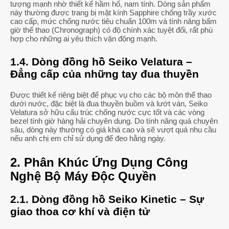
tượng mạnh nhờ thiết kế hầm hố, nam tính. Dòng sản phẩm
này thường được trang bị mặt kính Sapphire chống trầy xước
cao cấp, mức chống nước tiêu chuẩn 100m và tính năng bấm
giờ thể thao (Chronograph) có độ chính xác tuyệt đối, rất phù
hợp cho những ai yêu thích vận động mạnh.
1.4. Dòng đồng hồ Seiko Velatura –
Đẳng cấp của những tay đua thuyền
Được thiết kế riêng biệt để phục vụ cho các bộ môn thể thao
dưới nước, đặc biệt là đua thuyền buồm và lướt ván, Seiko
Velatura sở hữu cấu trúc chống nước cực tốt và các vòng
bezel tính giờ hàng hải chuyên dụng. Do tính năng quá chuyên
sâu, dòng này thường có giá khá cao và sẽ vượt quá nhu cầu
nếu anh chị em chỉ sử dụng để đeo hằng ngày.
2. Phân Khúc Ứng Dụng Công
Nghệ Bộ Máy Độc Quyền
2.1. Dòng đồng hồ Seiko Kinetic – Sự
giao thoa cơ khí và điện tử