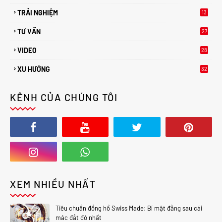
TRẢI NGHIỆM
13
TƯ VẤN
27
2
VIDEO
28
XU HƯỚNG
32
2
KÊNH CỦA CHÚNG TÔI
XEM NHIỀU NHẤT
Tiêu chuẩn đồng hồ Swiss Made: Bí mật đằng sau cái
mác đắt đỏ nhất