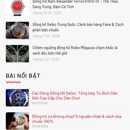
Đồng Hồ Nam Alexander Ferros 6161S-01 – Thể Thao,
Sang Trọng, Đậm Cá Tính
tháng 10 04, 2025
Đồng hồ Seiko Trung Quốc: Cảnh báo hàng Fake & Cách
phân biệt chuẩn
tháng 7 24, 2026
Chiêm ngưỡng đồng hồ Rolex Milgauss chạm khắc lá
xanh độc bản thế giới
tháng 5 21, 2026
BÀI NỔI BẬT
Các Dòng Đồng Hồ Seiko: Tổng Hợp Từ Bình Dân
Đến Cao Cấp Cho Dân Chơi
08/07/2026
Đồng hồ cơ không chạy? 5 nguyên nhân & cách sửa
chuẩn 100%
05/08/2026