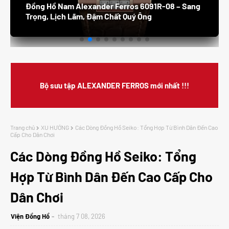
Đồng Hồ Nam Alexander Ferros 8132S /05 –
Thanh Lịch, Sang Trọng, Đẳng Cấp Doanh Nhân
Bộ sưu tập ALEXANDER FERROS mới nhất !!!
Trang chủ
XU HƯỚNG
Các Dòng Đồng Hồ Seiko: Tổng Hợp Từ Bình Dân Đến Cao
Cấp Cho Dân Chơi
Các Dòng Đồng Hồ Seiko: Tổng
Hợp Từ Bình Dân Đến Cao Cấp Cho
Dân Chơi
Viện Đồng Hồ
tháng 7 08, 2026