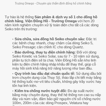
Trường Omega - Chuyên gia thẩm định đồng hồ chính hãng
Tự hào là hệ thống
Sản phẩm & dịch vụ số 1 cho đồng hồ
chính hãng
,
Viện Đồng Hồ - Trường Omega
với hơn 20
năm kinh nghiệm chuyên xử lý toàn diện cho tất cả các dòng
Seiko trên thị trường:
Sửa chữa, sửa đồng hồ Seiko chuyên sâu:
Đặc trị
các bệnh chạy nhanh, chạy chậm của dòng Seiko 5,
Seiko Presage; căn chỉnh IC cho dòng Quartz.
Bảo dưỡng, thay tụ điện chính hãng:
Đối với dòng
Seiko Kinetic và Seiko Solar, sau từ 7 - 10 năm sử dụng,
phần tụ tích điện sẽ bị chai. Viện Đồng Hồ sẵn kho linh
kiện tụ điện chính hãng nhập khẩu để thay thế, giúp cỗ
máy hồi sinh khả năng trữ năng lượng như ban đầu.
Quy trình lau dầu đạt chuẩn quốc tế:
Sử dụng dầu bôi
trơn chuyên dụng của Thụy Sỹ, tháo lắp chi tiết máy bằng
hệ thống tuốc-nơ-vít tiêu chuẩn, không gây trầy xước hay
tổn hại linh kiện.
Kiểm tra chống nước tuyệt đối:
Đo áp suất nước
bằng máy chuyên dụng, thay thế hệ thống ron cao su nắp
đáy và núm vặn, đảm bảo giữ nguyên chỉ số chống nước
100m, 200m của các dòng Prospex, Velatura hay