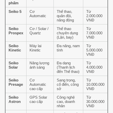
phẩm
Seiko 5
Cơ
Thể thao,
Từ
Automatic
quân đội,
2.000.000
năng động
VNĐ
Seiko
Cơ / Solar /
Thể thao
Từ
Prospex
Quartz
chuyên dụng
7.000.000
(Lặn, bay)
VNĐ
Seiko
Máy lai
Đa năng, nam
Từ
Kinetic
Kinetic
tính
5.000.000
VNĐ
Seiko
Năng lượng
Đa dạng
Từ
Solar
ánh sáng
(Thanh lịch
4.000.000
đến Thể thao)
VNĐ
Seiko
Cơ
Sang trọng,
Từ
Presage
Automatic
cổ điển, công
10.000.000
cao cấp
sở
VNĐ
Seiko
GPS Solar
Công nghệ
Từ
Astron
cao cấp
cao, doanh
30.000.000
nhân
VNĐ