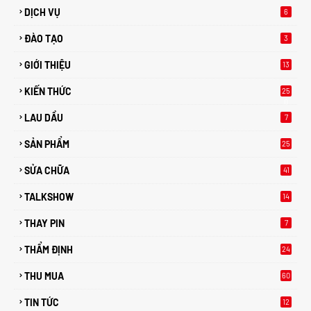
DỊCH VỤ
6
ĐÀO TẠO
3
GIỚI THIỆU
13
KIẾN THỨC
25
0
LAU DẦU
7
SẢN PHẨM
25
SỬA CHỮA
41
TALKSHOW
14
THAY PIN
7
THẨM ĐỊNH
24
THU MUA
60
TIN TỨC
12