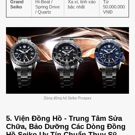
Grand
Hi-Beat /
Xa xỉ, tinh xảo
Từ
Seiko
Spring Drive
bậc nhất
50.000.000
/ Quartz
VNĐ
Dòng đồng hồ Seiko Prospex
5. Viện Đồng Hồ - Trung Tâm Sửa
Chữa, Bảo Dưỡng Các Dòng Đồng
Hồ Seiko Uy Tín Chuẩn Thụy Sỹ