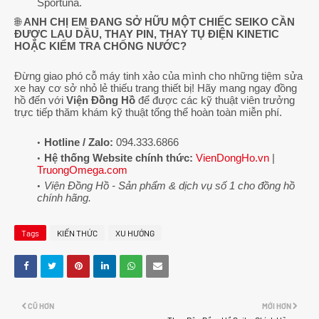
Sportuna.
🌐
ANH CHỊ EM ĐANG SỞ HỮU MỘT CHIẾC SEIKO CẦN
ĐƯỢC LAU DẦU, THAY PIN, THAY TỤ ĐIỆN KINETIC
HOẶC KIỂM TRA CHỐNG NƯỚC?
Đừng giao phó cỗ máy tinh xảo của mình cho những tiệm sửa
xe hay cơ sở nhỏ lẻ thiếu trang thiết bị! Hãy mang ngay đồng
hồ đến với
Viện Đồng Hồ
để được các kỹ thuật viên trưởng
trực tiếp thăm khám kỹ thuật tổng thể hoàn toàn miễn phí.
Hotline / Zalo:
094.333.6866
Hệ thống Website chính thức:
VienDongHo.vn
|
TruongOmega.com
Viện Đồng Hồ - Sản phẩm & dịch vụ số 1 cho đồng hồ
chính hãng.
Tags
KIẾN THỨC
XU HƯỚNG
CŨ HƠN
MỚI HƠN