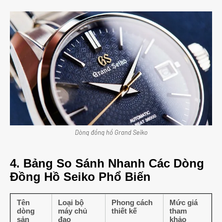
Dòng đồng hồ Grand Seiko
4. Bảng So Sánh Nhanh Các Dòng
Đồng Hồ Seiko Phổ Biến
Tên
Loại bộ
Phong cách
Mức giá
dòng
máy chủ
thiết kế
tham
sản
đạo
khảo