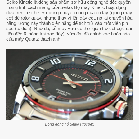
Seiko Kinetic là dòng sản phẩm sở hữu công nghệ độc quyền
mang tính cách mạng của Seiko. Bộ máy Kinetic hoạt động
dựa trên cơ chế: Sử dụng chuyển động của cổ tay (giống máy
cơ) để rotor quay, nhưng thay vì lên dây cót, nó lại chuyển hóa
năng lượng này thành điện năng để tích trữ vào một viên pin
sạc (tụ điện). Nhờ đó, cỗ máy vừa có thời gian trữ cót cực dài
(lên đến 6 tháng khi sạc đầy), vừa đạt độ chính xác hoàn hảo
của máy Quartz thạch anh.
Dòng đồng hồ Seiko Prospex