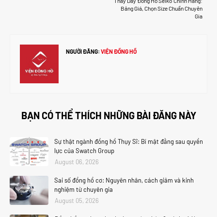
Thay Dây Đồng Hồ Seiko Chính Hãng:
Bảng Giá, Chọn Size Chuẩn Chuyên
Gia
NGƯỜI ĐĂNG:
VIỆN ĐỒNG HỒ
BẠN CÓ THỂ THÍCH NHỮNG BÀI ĐĂNG NÀY
Sự thật ngành đồng hồ Thụy Sĩ: Bí mật đằng sau quyền
lực của Swatch Group
August 06, 2026
Sai số đồng hồ cơ: Nguyên nhân, cách giảm và kinh
nghiệm từ chuyên gia
August 05, 2026