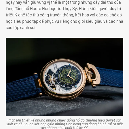
ngày nay vẫn giữ vững vị thế là một trong những cây đại thụ của
làng đồng hồ Haute Horlogerie Thụy Sỹ. Hãng kiên quyết duy trì
triết lý chế tác thủ công truyền thống, kết hợp với các cơ chế cơ
học siêu phức tạp để phục vụ riêng cho giới siêu giàu và các nhà
sưu tập sành sỏi.
Phần lớn thiết kế những những chiếc đồng hồ do thương hiệu Bovet sản
xuất ra đều được kết hợp giữa những tính năng của đồng hồ bỏ túi ra mắt
vào những năm cuối thế kỷ XX.