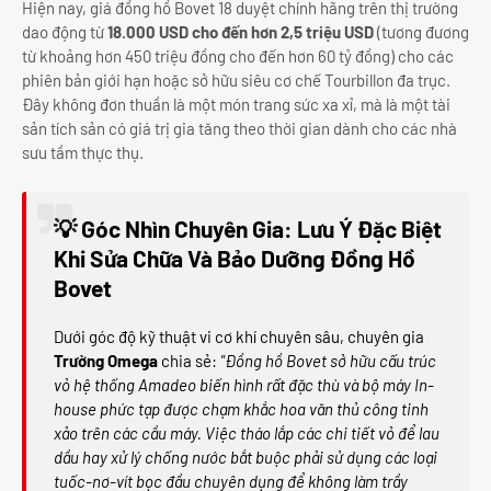
Hiện nay, giá đồng hồ Bovet 18 duyệt chính hãng trên thị trường
dao động từ
18.000 USD cho đến hơn 2,5 triệu USD
(tương đương
từ khoảng hơn 450 triệu đồng cho đến hơn 60 tỷ đồng) cho các
phiên bản giới hạn hoặc sở hữu siêu cơ chế Tourbillon đa trục.
Đây không đơn thuần là một món trang sức xa xỉ, mà là một tài
sản tích sản có giá trị gia tăng theo thời gian dành cho các nhà
sưu tầm thực thụ.
💡 Góc Nhìn Chuyên Gia: Lưu Ý Đặc Biệt
Khi Sửa Chữa Và Bảo Dưỡng Đồng Hồ
Bovet
Dưới góc độ kỹ thuật vi cơ khí chuyên sâu, chuyên gia
Trường Omega
chia sẻ:
"Đồng hồ Bovet sở hữu cấu trúc
vỏ hệ thống Amadeo biến hình rất đặc thù và bộ máy In-
house phức tạp được chạm khắc hoa văn thủ công tinh
xảo trên các cầu máy. Việc tháo lắp các chi tiết vỏ để lau
dầu hay xử lý chống nước bắt buộc phải sử dụng các loại
tuốc-nơ-vít bọc đầu chuyên dụng để không làm trầy