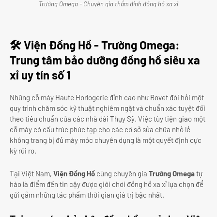
Trường Omega - Chuyên gia thẩm định đồng hồ xa xỉ
🛠 Viện Đồng Hồ - Trường Omega:
Trung tâm bảo dưỡng đồng hồ siêu xa
xỉ uy tín số 1
Những cỗ máy Haute Horlogerie đỉnh cao như Bovet đòi hỏi một
quy trình chăm sóc kỹ thuật nghiêm ngặt và chuẩn xác tuyệt đối
theo tiêu chuẩn của các nhà đài Thụy Sỹ. Việc tùy tiện giao một
cỗ máy có cấu trúc phức tạp cho các cơ sở sửa chữa nhỏ lẻ
không trang bị đủ máy móc chuyên dụng là một quyết định cực
kỳ rủi ro.
Tại Việt Nam,
Viện Đồng Hồ
cùng chuyên gia
Trường Omega
tự
hào là điểm đến tin cậy được giới chơi đồng hồ xa xỉ lựa chọn để
gửi gắm những tác phẩm thời gian giá trị bậc nhất.