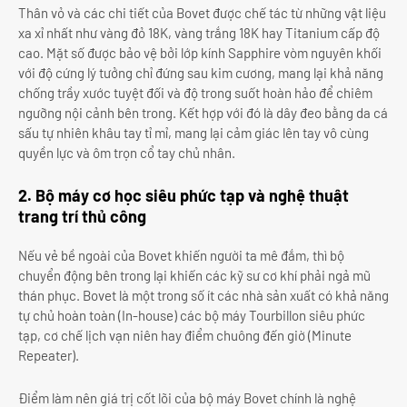
Thân vỏ và các chi tiết của Bovet được chế tác từ những vật liệu
xa xỉ nhất như vàng đỏ 18K, vàng trắng 18K hay Titanium cấp độ
cao. Mặt số được bảo vệ bởi lớp kính Sapphire vòm nguyên khối
với độ cứng lý tưởng chỉ đứng sau kim cương, mang lại khả năng
chống trầy xước tuyệt đối và độ trong suốt hoàn hảo để chiêm
ngưỡng nội cảnh bên trong. Kết hợp với đó là dây đeo bằng da cá
sấu tự nhiên khâu tay tỉ mỉ, mang lại cảm giác lên tay vô cùng
quyền lực và ôm trọn cổ tay chủ nhân.
2. Bộ máy cơ học siêu phức tạp và nghệ thuật
trang trí thủ công
Nếu vẻ bề ngoài của Bovet khiến người ta mê đắm, thì bộ
chuyển động bên trong lại khiến các kỹ sư cơ khí phải ngả mũ
thán phục. Bovet là một trong số ít các nhà sản xuất có khả năng
tự chủ hoàn toàn (In-house) các bộ máy Tourbillon siêu phức
tạp, cơ chế lịch vạn niên hay điểm chuông đến giờ (Minute
Repeater).
Điểm làm nên giá trị cốt lõi của bộ máy Bovet chính là nghệ