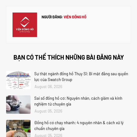
NGƯỜI ĐĂNG:
VIỆN ĐỒNG HỒ
BẠN CÓ THỂ THÍCH NHỮNG BÀI ĐĂNG NÀY
Sự thật ngành đồng hồ Thụy Sĩ: Bí mật đằng sau quyền
lực của Swatch Group
August 06, 2026
Sai số đồng hồ cơ: Nguyên nhân, cách giảm và kinh
nghiệm từ chuyên gia
August 05, 2026
Đồng hồ cơ chạy nhanh: 4 nguyên nhân & cách xử lý
chuẩn chuyên gia
August 05, 2026