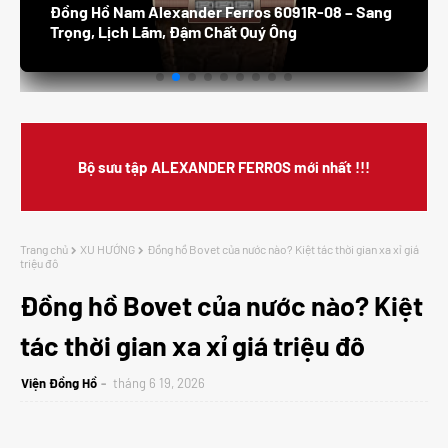
Đồng Hồ Nam Alexander Ferros 8132S /05 –
Thanh Lịch, Sang Trọng, Đẳng Cấp Doanh Nhân
Bộ sưu tập ALEXANDER FERROS mới nhất !!!
Trang chủ
XU HƯỚNG
Đồng hồ Bovet của nước nào? Kiệt tác thời gian xa xỉ giá
triệu đô
Đồng hồ Bovet của nước nào? Kiệt
tác thời gian xa xỉ giá triệu đô
Viện Đồng Hồ
tháng 6 19, 2026