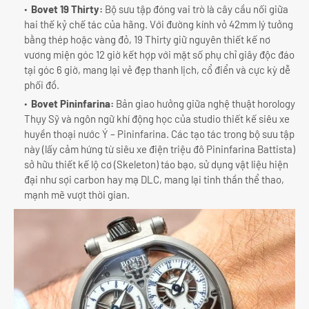
Bovet 19 Thirty:
Bộ sưu tập đóng vai trò là cây cầu nối giữa
hai thế kỷ chế tác của hãng. Với đường kính vỏ 42mm lý tưởng
bằng thép hoặc vàng đỏ, 19 Thirty giữ nguyên thiết kế nơ
vương miện góc 12 giờ kết hợp với mặt số phụ chỉ giây độc đáo
tại góc 6 giờ, mang lại vẻ đẹp thanh lịch, cổ điển và cực kỳ dễ
phối đồ.
Bovet Pininfarina:
Bản giao hưởng giữa nghệ thuật horology
Thụy Sỹ và ngôn ngữ khí động học của studio thiết kế siêu xe
huyền thoại nước Ý – Pininfarina. Các tạo tác trong bộ sưu tập
này (lấy cảm hứng từ siêu xe điện triệu đô Pininfarina Battista)
sở hữu thiết kế lộ cơ (Skeleton) táo bạo, sử dụng vật liệu hiện
đại như sợi carbon hay mạ DLC, mang lại tinh thần thể thao,
mạnh mẽ vượt thời gian.