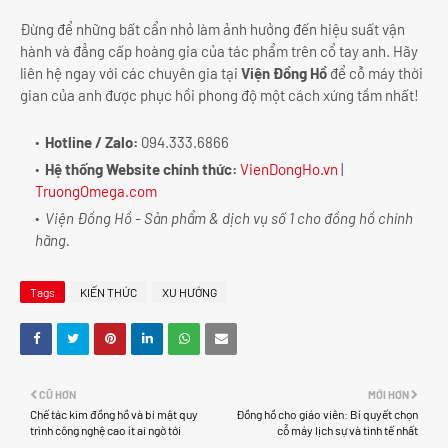
Đừng để những bất cẩn nhỏ làm ảnh hưởng đến hiệu suất vận
hành và đẳng cấp hoàng gia của tác phẩm trên cổ tay anh. Hãy
liên hệ ngay với các chuyên gia tại
Viện Đồng Hồ
để cỗ máy thời
gian của anh được phục hồi phong độ một cách xứng tầm nhất!
Hotline / Zalo:
094.333.6866
Hệ thống Website chính thức:
VienDongHo.vn
|
TruongOmega.com
Viện Đồng Hồ - Sản phẩm & dịch vụ số 1 cho đồng hồ chính
hãng.
Tags
KIẾN THỨC
XU HƯỚNG
CŨ HƠN
MỚI HƠN
Chế tác kim đồng hồ và bí mật quy
Đồng hồ cho giáo viên: Bí quyết chọn
trình công nghệ cao ít ai ngờ tới
cỗ máy lịch sự và tinh tế nhất