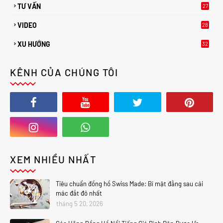
TƯ VẤN
27
2
VIDEO
28
XU HƯỚNG
32
2
KÊNH CỦA CHÚNG TÔI
XEM NHIỀU NHẤT
Tiêu chuẩn đồng hồ Swiss Made: Bí mật đằng sau cái
mác đắt đỏ nhất
tháng 5 20, 2026