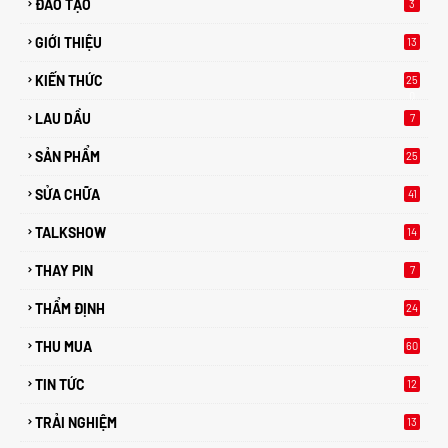
ĐÀO TẠO
3
GIỚI THIỆU
13
KIẾN THỨC
25
0
LAU DẦU
7
SẢN PHẨM
25
SỬA CHỮA
41
TALKSHOW
14
THAY PIN
7
THẨM ĐỊNH
24
THU MUA
60
TIN TỨC
12
TRẢI NGHIỆM
13