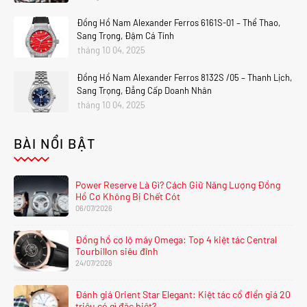
Đồng Hồ Nam Alexander Ferros 6161S-01 – Thể Thao,
Sang Trọng, Đậm Cá Tính
tháng 10 04, 2025
Đồng Hồ Nam Alexander Ferros 8132S /05 – Thanh Lịch,
Sang Trọng, Đẳng Cấp Doanh Nhân
tháng 10 04, 2025
BÀI NỔI BẬT
Power Reserve Là Gì? Cách Giữ Năng Lượng Đồng
Hồ Cơ Không Bị Chết Cót
06/07/2026
Đồng hồ cơ lộ máy Omega: Top 4 kiệt tác Central
Tourbillon siêu đỉnh
24/07/2026
Đánh giá Orient Star Elegant: Kiệt tác cổ điển giá 20
triệu có gì đặc biệt?