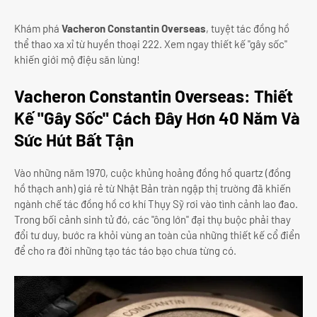
Khám phá
Vacheron Constantin Overseas
, tuyệt tác đồng hồ
thể thao xa xỉ từ huyền thoại 222. Xem ngay thiết kế "gây sốc"
khiến giới mộ điệu săn lùng!
Vacheron Constantin Overseas: Thiết
Kế "Gây Sốc" Cách Đây Hơn 40 Năm Và
Sức Hút Bất Tận
Vào những năm 1970, cuộc khủng hoảng đồng hồ quartz (đồng
hồ thạch anh) giá rẻ từ Nhật Bản tràn ngập thị trường đã khiến
ngành chế tác đồng hồ cơ khí Thụy Sỹ rơi vào tình cảnh lao đao.
Trong bối cảnh sinh tử đó, các "ông lớn" đại thụ buộc phải thay
đổi tư duy, bước ra khỏi vùng an toàn của những thiết kế cổ điển
để cho ra đời những tạo tác táo bạo chưa từng có.