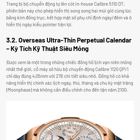
Trang bị bộ chuyển động tự lên cót in-house Calibre 5110 DT,
phiên bản này cho phép hiển thị song song hai múi giờ cùng lúc
bằng kim đồng trục, kết hợp mặt số phụ chỉ định ngày/đêm và ô
hiển thị ngày kiểu pointer tiện lợi.
3.2. Overseas Ultra-Thin Perpetual Calendar
– Kỳ Tích Kỹ Thuật Siêu Mỏng
Được xem là một trong những chiếc đồng hồ lịch vạn niên mỏng
nhất thế giới, cỗ máy sở hữu bộ chuyển động Calibre 1120 QP/1
chỉ dày đúng 4,05mm với 276 chi tiết siêu nhỏ. Đồng hồ có khả
năng hiển thị chính xác lịch ngày, thứ, tháng và chu kỳ mặt trăng
(Moonphase) mà không cần điều chỉnh cho đến tận năm 2100.