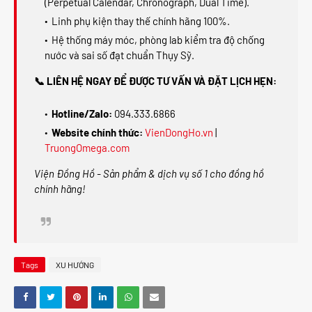
(Perpetual Calendar, Chronograph, Dual Time).
Linh phụ kiện thay thế chính hãng 100%.
Hệ thống máy móc, phòng lab kiểm tra độ chống
nước và sai số đạt chuẩn Thụy Sỹ.
📞 LIÊN HỆ NGAY ĐỂ ĐƯỢC TƯ VẤN VÀ ĐẶT LỊCH HẸN:
Hotline/Zalo:
094.333.6866
Website chính thức:
VienDongHo.vn
|
TruongOmega.com
Viện Đồng Hồ - Sản phẩm & dịch vụ số 1 cho đồng hồ
chính hãng!
Tags
XU HƯỚNG