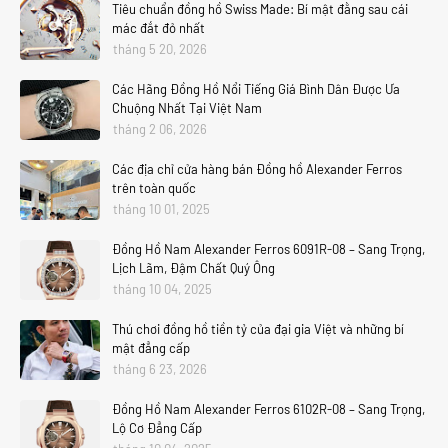
Tiêu chuẩn đồng hồ Swiss Made: Bí mật đằng sau cái
mác đắt đỏ nhất
tháng 5 20, 2026
Các Hãng Đồng Hồ Nổi Tiếng Giá Bình Dân Được Ưa
Chuộng Nhất Tại Việt Nam
tháng 2 06, 2026
Các địa chỉ cửa hàng bán Đồng hồ Alexander Ferros
trên toàn quốc
tháng 10 01, 2025
Đồng Hồ Nam Alexander Ferros 6091R-08 – Sang Trọng,
Lịch Lãm, Đậm Chất Quý Ông
tháng 10 04, 2025
Thú chơi đồng hồ tiền tỷ của đại gia Việt và những bí
mật đẳng cấp
tháng 6 23, 2026
Đồng Hồ Nam Alexander Ferros 6102R-08 – Sang Trọng,
Lộ Cơ Đẳng Cấp