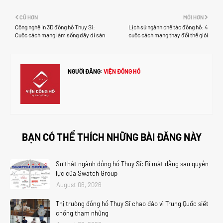
CŨ HƠN
MỚI HƠN
Công nghệ in 3D đồng hồ Thụy Sĩ:
Lịch sử ngành chế tác đồng hồ: 4
Cuộc cách mạng làm sống dậy di sản
cuộc cách mạng thay đổi thế giới
NGƯỜI ĐĂNG:
VIỆN ĐỒNG HỒ
BẠN CÓ THỂ THÍCH NHỮNG BÀI ĐĂNG NÀY
Sự thật ngành đồng hồ Thụy Sĩ: Bí mật đằng sau quyền
lực của Swatch Group
August 06, 2026
Thị trường đồng hồ Thụy Sĩ chao đảo vì Trung Quốc siết
chống tham nhũng