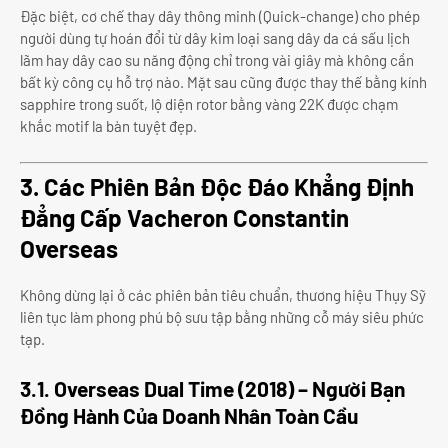
Đặc biệt, cơ chế thay dây thông minh (Quick-change) cho phép
người dùng tự hoán đổi từ dây kim loại sang dây da cá sấu lịch
lãm hay dây cao su năng động chỉ trong vài giây mà không cần
bất kỳ công cụ hỗ trợ nào. Mặt sau cũng được thay thế bằng kính
sapphire trong suốt, lộ diện rotor bằng vàng 22K được chạm
khắc motif la bàn tuyệt đẹp.
3. Các Phiên Bản Độc Đáo Khẳng Định
Đẳng Cấp Vacheron Constantin
Overseas
Không dừng lại ở các phiên bản tiêu chuẩn, thương hiệu Thụy Sỹ
liên tục làm phong phú bộ sưu tập bằng những cỗ máy siêu phức
tạp.
3.1. Overseas Dual Time (2018) – Người Bạn
Đồng Hành Của Doanh Nhân Toàn Cầu