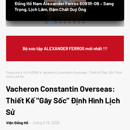
Đồng Hồ Nam Alexander Ferros 8132S /05 –
Thanh Lịch, Sang Trọng, Đẳng Cấp Doanh Nhân
Bộ sưu tập ALEXANDER FERROS mới nhất !!!
Trang chủ
XU HƯỚNG
Vacheron Constantin Overseas: Thiết Kế "Gây Sốc" Định
Hình Lịch Sử
Vacheron Constantin Overseas:
Thiết Kế "Gây Sốc" Định Hình Lịch
Sử
Viện Đồng Hồ
tháng 5 19, 2026