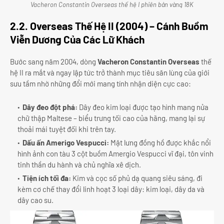
Vacheron Constantin Overseas thế hệ I phiên bản vàng 18K
2.2. Overseas Thế Hệ II (2004) – Cánh Buồm
Viễn Dương Của Các Lữ Khách
Bước sang năm 2004, dòng
Vacheron Constantin Overseas
thế
hệ II ra mắt và ngay lập tức trở thành mục tiêu săn lùng của giới
sưu tầm nhờ những đổi mới mang tính nhận diện cực cao:
Dây đeo đột phá:
Dây đeo kim loại được tạo hình mang nửa
chữ thập Maltese – biểu trưng tối cao của hãng, mang lại sự
thoải mái tuyệt đối khi trên tay.
Dấu ấn Amerigo Vespucci:
Mặt lưng đồng hồ được khắc nổi
hình ảnh con tàu 3 cột buồm Amergio Vespucci vĩ đại, tôn vinh
tinh thần du hành và chủ nghĩa xê dịch.
Tiện ích tối đa:
Kim và cọc số phủ dạ quang siêu sáng, đi
kèm cơ chế thay đổi linh hoạt 3 loại dây: kim loại, dây da và
dây cao su.