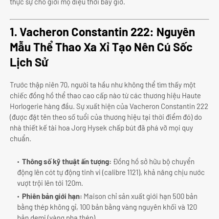
thực sự cho giới mộ điệu thời bấy giờ.
1. Vacheron Constantin 222: Nguyên
Mẫu Thể Thao Xa Xỉ Tạo Nên Cú Sốc
Lịch Sử
Trước thập niên 70, người ta hầu như không thể tìm thấy một
chiếc đồng hồ thể thao cao cấp nào từ các thương hiệu Haute
Horlogerie hàng đầu. Sự xuất hiện của Vacheron Constantin 222
(được đặt tên theo số tuổi của thương hiệu tại thời điểm đó) do
nhà thiết kế tài hoa Jorg Hysek chấp bút đã phá vỡ mọi quy
chuẩn.
Thông số kỹ thuật ấn tượng:
Đồng hồ sở hữu bộ chuyển
động lên cót tự động tinh vi (calibre 1121), khả năng chịu nước
vượt trội lên tới 120m.
Phiên bản giới hạn:
Maison chỉ sản xuất giới hạn 500 bản
bằng thép không gỉ, 100 bản bằng vàng nguyên khối và 120
bản demi (vàng pha thép).