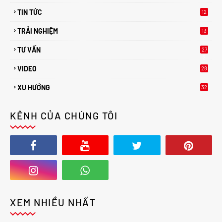
TIN TỨC
12
TRẢI NGHIỆM
13
TƯ VẤN
27
2
VIDEO
28
XU HƯỚNG
32
2
KÊNH CỦA CHÚNG TÔI
XEM NHIỀU NHẤT