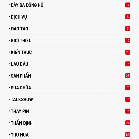
DÂY DA ĐỒNG HỒ
14
DỊCH VỤ
6
ĐÀO TẠO
3
GIỚI THIỆU
13
KIẾN THỨC
25
0
LAU DẦU
7
SẢN PHẨM
25
SỬA CHỮA
41
TALKSHOW
14
THAY PIN
7
THẨM ĐỊNH
24
THU MUA
60