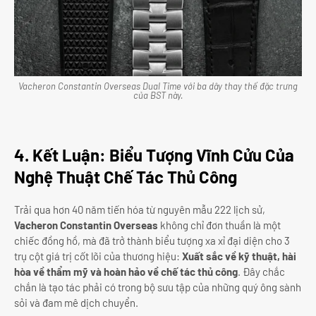
Vacheron Constantin Overseas Dual Time với ba dây thay thế đặc trưng
của BST này.
4. Kết Luận: Biểu Tượng Vĩnh Cửu Của
Nghệ Thuật Chế Tác Thủ Công
Trải qua hơn 40 năm tiến hóa từ nguyên mẫu 222 lịch sử,
Vacheron Constantin Overseas
không chỉ đơn thuần là một
chiếc đồng hồ, mà đã trở thành biểu tượng xa xỉ đại diện cho 3
trụ cột giá trị cốt lõi của thương hiệu:
Xuất sắc về kỹ thuật, hài
hòa về thẩm mỹ và hoàn hảo về chế tác thủ công
. Đây chắc
chắn là tạo tác phải có trong bộ sưu tập của những quý ông sành
sỏi và đam mê dịch chuyển.