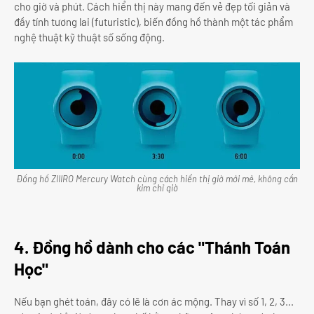
cho giờ và phút. Cách hiển thị này mang đến vẻ đẹp tối giản và
đầy tính tương lai (futuristic), biến đồng hồ thành một tác phẩm
nghệ thuật kỹ thuật số sống động.
Đồng hồ ZIIIRO Mercury Watch cùng cách hiển thị giờ mới mẻ, không cần
kim chỉ giờ
4. Đồng hồ dành cho các "Thánh Toán
Học"
Nếu bạn ghét toán, đây có lẽ là cơn ác mộng. Thay vì số 1, 2, 3...