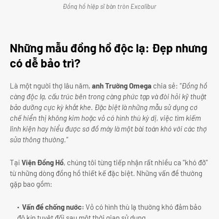
Đồng hồ hiệp sĩ bàn tròn Excalibur
Những mẫu đồng hồ độc lạ: Đẹp nhưng
có dễ bảo trì?
Là một người thợ lâu năm,
anh Trường Omega
chia sẻ:
"Đồng hồ
càng độc lạ, cấu trúc bên trong càng phức tạp và đòi hỏi kỹ thuật
bảo dưỡng cực kỳ khắt khe. Đặc biệt là những mẫu sử dụng cơ
chế hiển thị không kim hoặc vỏ có hình thù kỳ dị, việc tìm kiếm
linh kiện hay hiểu được sơ đồ máy là một bài toán khó với các thợ
sửa thông thường."
Tại
Viện Đồng Hồ
, chúng tôi từng tiếp nhận rất nhiều ca "khó đỡ"
từ những dòng đồng hồ thiết kế đặc biệt. Những vấn đề thường
gặp bao gồm:
Vấn đề chống nước:
Vỏ có hình thù lạ thường khó đảm bảo
độ kín tuyệt đối sau một thời gian sử dụng.