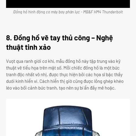
Đồng hồ hình động cơ máy bay phản lực - MB&F HM4 Thunderbolt
8. Đồng hồ vẽ tay thủ công – Nghệ
thuật tinh xảo
Vượt qua ranh giới cơ khí, mẫu đồng hồ này tập trung vào kỹ
thuật vẽ tiểu họa trên mặt số. Mỗi chiếc đồng hồ là một bức
tranh độc nhất vô nhị, được thực hiện bởi các họa sĩ bậc thầy
dưới kính hiển vi. Cách hiển thị giờ cũng được lồng ghép khéo
léo vào bối cảnh bức tranh, tạo nên sự bí ẩn đầy mê hoặc.