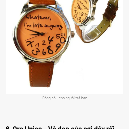
Đồng hồ.. cho người trễ hẹn
6. Ora Unica – Vẻ đẹp của sợi dây rối