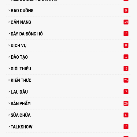
BẢO DƯỠNG
9
CẨM NANG
39
DÂY DA ĐỒNG HỒ
14
DỊCH VỤ
6
ĐÀO TẠO
3
GIỚI THIỆU
13
KIẾN THỨC
25
0
LAU DẦU
7
SẢN PHẨM
25
SỬA CHỮA
41
TALKSHOW
14