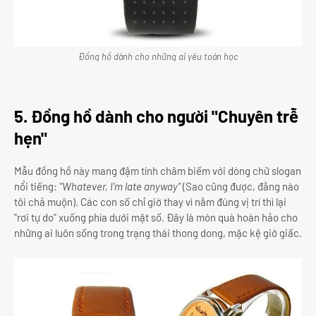
Đồng hồ dành cho những ai yêu toán học
5. Đồng hồ dành cho người "Chuyên trễ
hẹn"
Mẫu đồng hồ này mang đậm tính châm biếm với dòng chữ slogan
nổi tiếng:
"Whatever, I'm late anyway"
(Sao cũng được, đằng nào
tôi chả muộn). Các con số chỉ giờ thay vì nằm đúng vị trí thì lại
"rơi tự do" xuống phía dưới mặt số. Đây là món quà hoàn hảo cho
những ai luôn sống trong trạng thái thong dong, mặc kệ giờ giấc.