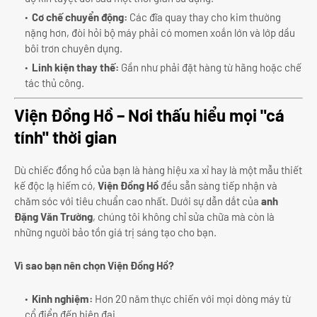
Cơ chế chuyển động:
Các đĩa quay thay cho kim thường
nặng hơn, đòi hỏi bộ máy phải có momen xoắn lớn và lớp dầu
bôi trơn chuyên dụng.
Linh kiện thay thế:
Gần như phải đặt hàng từ hãng hoặc chế
tác thủ công.
Viện Đồng Hồ – Nơi thấu hiểu mọi "cá
tính" thời gian
Dù chiếc đồng hồ của bạn là hàng hiệu xa xỉ hay là một mẫu thiết
kế độc lạ hiếm có,
Viện Đồng Hồ
đều sẵn sàng tiếp nhận và
chăm sóc với tiêu chuẩn cao nhất. Dưới sự dẫn dắt của
anh
Đặng Văn Trường
, chúng tôi không chỉ sửa chữa mà còn là
những người bảo tồn giá trị sáng tạo cho bạn.
Vì sao bạn nên chọn Viện Đồng Hồ?
Kinh nghiệm:
Hơn 20 năm thực chiến với mọi dòng máy từ
cổ điển đến hiện đại.