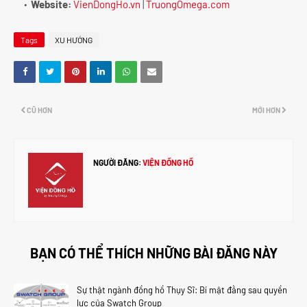
Website:
VienDongHo.vn
|
TruongOmega.com
Tags
XU HƯỚNG
CŨ HƠN
MỚI HƠN
NGƯỜI ĐĂNG:
VIỆN ĐỒNG HỒ
BẠN CÓ THỂ THÍCH NHỮNG BÀI ĐĂNG NÀY
Sự thật ngành đồng hồ Thụy Sĩ: Bí mật đằng sau quyền
lực của Swatch Group