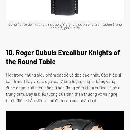
Đồng hồ "tự do", không hề có số chỉ giờ, chỉ có 3 vòng tròn tượng trưng
cho giờ, phút, giây
10. Roger Dubuis Excalibur Knights of
the Round Table
Một trong những siêu phẩm đắt đỏ và độc đáo nhất: Các hiệp sĩ
bàn tròn. Thay vì các cọc số, 12 bức tượng hiệp sĩ bằng vàng
được chạm khắc thủ công tí hon đang cầm kiếm hướng về phía
trung tâm. Đây là biểu tượng của tinh thần thượng võ và nghệ
thuật điêu khắc siêu vi mô đỉnh cao của nhân loại.