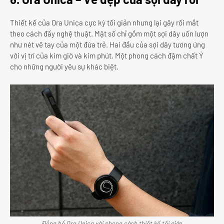
Thiết kế của Ora Unica cực kỳ tối giản nhưng lại gây rối mắt
theo cách đầy nghệ thuật. Mặt số chỉ gồm một sợi dây uốn lượn
như nét vẽ tay của một đứa trẻ. Hai đầu của sợi dây tương ứng
với vị trí của kim giờ và kim phút. Một phong cách đậm chất Ý
cho những người yêu sự khác biệt.
Đồng hồ Ora Unica với phong cách thiết kế tối giản