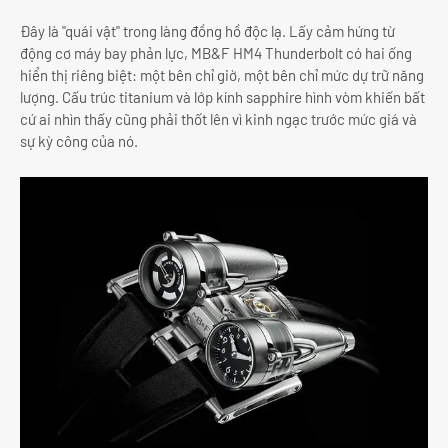
Đây là "quái vật" trong làng đồng hồ độc lạ. Lấy cảm hứng từ
động cơ máy bay phản lực, MB&F HM4 Thunderbolt có hai ống
hiển thị riêng biệt: một bên chỉ giờ, một bên chỉ mức dự trữ năng
lượng. Cấu trúc titanium và lớp kính sapphire hình vòm khiến bất
cứ ai nhìn thấy cũng phải thốt lên vì kinh ngạc trước mức giá và
sự kỳ công của nó.