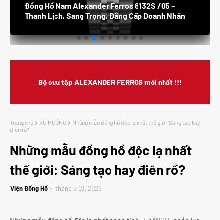
Đồng Hồ Nam Alexander Ferros 8132S /05 –
Thanh Lịch, Sang Trọng, Đẳng Cấp Doanh Nhân
Bộ sưu tập ALEXANDER FERROS mới nhất !!!
Trang chủ
XU HƯỚNG
Những mẫu đồng hồ độc lạ nhất thế giới: Sáng tạo hay
điên rồ?
Những mẫu đồng hồ độc lạ nhất
thế giới: Sáng tạo hay điên rồ?
Viện Đồng Hồ
tháng 5 08, 2026