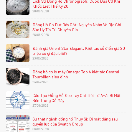
Lịch Sử Đồng Hồ Chronograph: Cuộc Đua Cơ Khí
Khốc Liệt Thế Kỷ 20
26/06/2026
Đồng Hồ Cơ Đứt Dây Cót: Nguyên Nhân Và Địa Chỉ
Sửa Uy Tín Từ Chuyên Gia
26/06/2026
Đánh giá Orient Star Elegant: Kiệt tác cổ điển giá 20
triệu có gì đặc biệt?
23/07/2026
Đồng hồ cơ lộ máy Omega: Top 4 kiệt tác Central
Tourbillon siêu đỉnh
24/07/2026
Cấu Tạo Đồng Hồ Đeo Tay Chi Tiết Từ A-Z: Bí Mật
Bên Trong Cỗ Máy
27/06/2026
Sự thật ngành đồng hồ Thụy Sĩ: Bí mật đằng sau
quyền lực của Swatch Group
06/08/2026