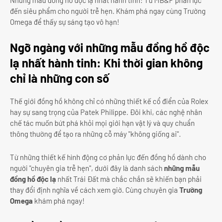
Những mẫu đồng hồ độc lạ nhất hành tinh: Từ MB&F phản lực
đến siêu phẩm cho người trễ hẹn. Khám phá ngay cùng Trường
Omega để thấy sự sáng tạo vô hạn!
Ngỡ ngàng với những mẫu đồng hồ độc
lạ nhất hành tinh: Khi thời gian không
chỉ là những con số
Thế giới đồng hồ không chỉ có những thiết kế cổ điển của Rolex
hay sự sang trọng của Patek Philippe. Đôi khi, các nghệ nhân
chế tác muốn bứt phá khỏi mọi giới hạn vật lý và quy chuẩn
thông thường để tạo ra những cỗ máy "không giống ai".
Từ những thiết kế hình động cơ phản lực đến đồng hồ dành cho
người "chuyên gia trễ hẹn", dưới đây là danh sách
những mẫu
đồng hồ độc lạ
nhất Trái Đất mà chắc chắn sẽ khiến bạn phải
thay đổi định nghĩa về cách xem giờ. Cùng chuyên gia
Trường
Omega
khám phá ngay!