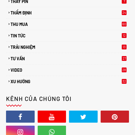
THAY PIN
7
THẨM ĐỊNH
24
THU MUA
60
TIN TỨC
12
TRẢI NGHIỆM
13
TƯ VẤN
27
2
VIDEO
28
XU HƯỚNG
32
2
KÊNH CỦA CHÚNG TÔI