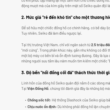
cơ khí phức tạp mang lại một tâm hồn cho chiếc đồng hồ
động mượt mà của kim giây trên mặt số Seiko quân đội là 
2. Mức giá "rẻ đến khó tin" cho một thương h
Để sở hữu một chiếc đồng hồ cơ chính hãng, có bề dày lịc
Tuy nhiên, Seiko đã làm điều ngược lại.
Tại thị trường Việt Nam, chỉ với ngân sách từ
2.5 triệu đế
"mới cứng". Trong phân khúc này, gần như không có đối t
một bộ máy cơ bền bỉ và ổn định tương đương. Đây là lựa 
những người sưu tầm lâu năm muốn tìm kiếm một chiếc "
3. Độ bền "nồi đồng cối đá" thách thức thời g
Linh hồn của đồng hồ Seiko quân đội nằm ở các dòng m
Tại
Viện Đồng Hồ
, chúng tôi đánh giá đây là những bộ má
Chống sốc tốt:
Hệ thống Diashock của Seiko giúp bả
Chịu nước ổn định:
Dù không phải đồng hồ lặn chuyên