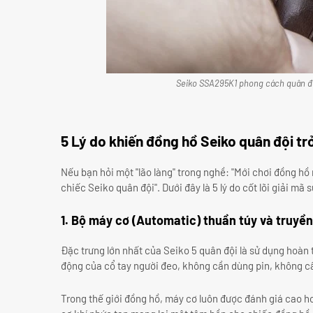
Seiko SSA295K1 phong cách quân độ
5 Lý do khiến đồng hồ Seiko quân đội tr
Nếu bạn hỏi một "lão làng" trong nghề: "Mới chơi đồng hồ
chiếc Seiko quân đội". Dưới đây là 5 lý do cốt lõi giải mã 
1. Bộ máy cơ (Automatic) thuần túy và truyề
Đặc trưng lớn nhất của Seiko 5 quân đội là sử dụng hoà
động của cổ tay người đeo, không cần dùng pin, không c
Trong thế giới đồng hồ, máy cơ luôn được đánh giá cao hơn