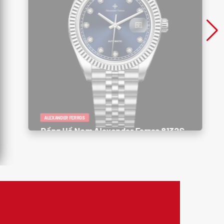
ALEXANDER FERROS
Đồng Hồ Nam Alexander Ferros 8132S
/05 – Thanh Lịch, Sang Trọng, Đẳng
Cấp Doanh Nhân