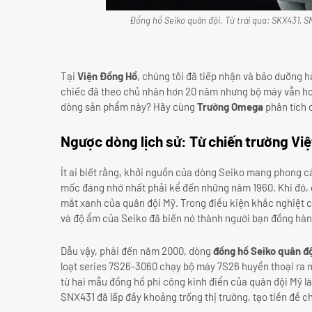
Đồng hồ Seiko quân đội. Từ trái qua: SKX431,
Tại
Viện Đồng Hồ
, chúng tôi đã tiếp nhận và bảo dưỡng 
chiếc đã theo chủ nhân hơn 20 năm nhưng bộ máy vẫn hoạ
dòng sản phẩm này? Hãy cùng
Trường Omega
phân tích c
Ngược dòng lịch sử: Từ chiến trường Vi
Ít ai biết rằng, khởi nguồn của dòng Seiko mang phong c
mốc đáng nhớ nhất phải kể đến những năm 1960. Khi đó, 
mắt xanh của quân đội Mỹ. Trong điều kiện khắc nghiệt củ
và độ ẩm của Seiko đã biến nó thành người bạn đồng hành
Dẫu vậy, phải đến năm 2000, dòng
đồng hồ Seiko quân đ
loạt series 7S26-3060 chạy bộ máy 7S26 huyền thoại ra
từ hai mẫu đồng hồ phi công kinh điển của quân đội Mỹ l
SNX431 đã lấp đầy khoảng trống thị trường, tạo tiền đề c