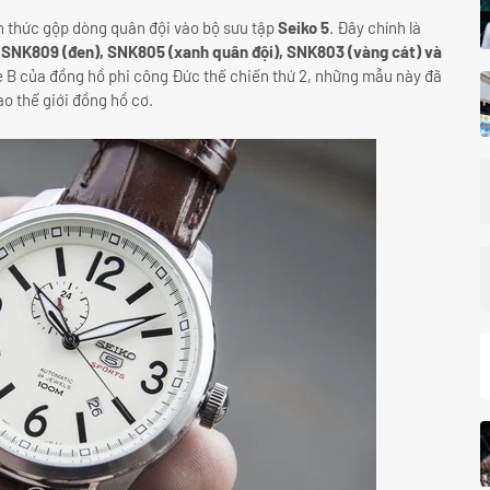
h thức gộp dòng quân đội vào bộ sưu tập
Seiko 5
. Đây chính là
ư
SNK809 (đen), SNK805 (xanh quân đội), SNK803 (vàng cát) và
pe B của đồng hồ phi công Đức thế chiến thứ 2, những mẫu này đã
ào thế giới đồng hồ cơ.