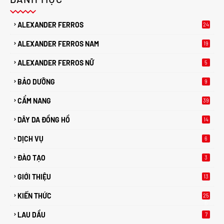
ALEXANDER FERROS
24
ALEXANDER FERROS NAM
19
ALEXANDER FERROS NỮ
5
BẢO DƯỠNG
9
CẨM NANG
39
DÂY DA ĐỒNG HỒ
14
DỊCH VỤ
6
ĐÀO TẠO
3
GIỚI THIỆU
13
KIẾN THỨC
25
0
LAU DẦU
7