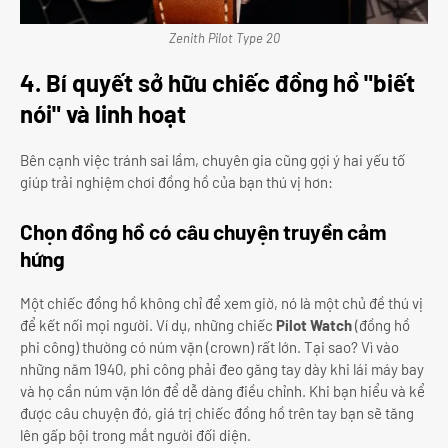
Zenith Pilot Type 20
4. Bí quyết sở hữu chiếc đồng hồ "biết
nói" và linh hoạt
Bên cạnh việc tránh sai lầm, chuyên gia cũng gợi ý hai yếu tố
giúp trải nghiệm chơi đồng hồ của bạn thú vị hơn:
Chọn đồng hồ có câu chuyện truyền cảm
hứng
Một chiếc đồng hồ không chỉ để xem giờ, nó là một chủ đề thú vị
để kết nối mọi người. Ví dụ, những chiếc
Pilot Watch
(đồng hồ
phi công) thường có núm vặn (crown) rất lớn. Tại sao? Vì vào
những năm 1940, phi công phải đeo găng tay dày khi lái máy bay
và họ cần núm vặn lớn để dễ dàng điều chỉnh. Khi bạn hiểu và kể
được câu chuyện đó, giá trị chiếc đồng hồ trên tay bạn sẽ tăng
lên gấp bội trong mắt người đối diện.