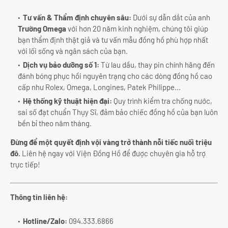
Tư vấn & Thẩm định chuyên sâu:
Dưới sự dẫn dắt của anh
Trường Omega
với hơn 20 năm kinh nghiệm, chúng tôi giúp
bạn thẩm định thật giả và tư vấn mẫu đồng hồ phù hợp nhất
với lối sống và ngân sách của bạn.
Dịch vụ bảo dưỡng số 1:
Từ lau dầu, thay pin chính hãng đến
đánh bóng phục hồi nguyên trạng cho các dòng đồng hồ cao
cấp như Rolex, Omega, Longines, Patek Philippe...
Hệ thống kỹ thuật hiện đại:
Quy trình kiểm tra chống nước,
sai số đạt chuẩn Thụy Sĩ, đảm bảo chiếc đồng hồ của bạn luôn
bền bỉ theo năm tháng.
Đừng để một quyết định vội vàng trở thành nỗi tiếc nuối triệu
đô.
Liên hệ ngay với Viện Đồng Hồ để được chuyên gia hỗ trợ
trực tiếp!
Thông tin liên hệ:
Hotline/Zalo:
094.333.6866