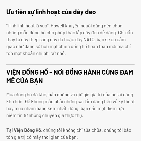
Ưu tiên sự linh hoạt của dây đeo
"Tính linh hoạt là vua". Powell khuyên người dùng nên chọn
những mẫu đồng hồ cho phép tháo lắp dây đeo dễ dàng. Chỉ cần
thay từ dây thép sang dây da hoặc dây NATO, bạn sẽ có cảm
giác như đang sở hữu một chiếc đồng hồ hoàn toàn mới mà chỉ
tốn một khoản chi phí rất nhỏ.
VIỆN ĐỒNG HỒ - NƠI ĐỒNG HÀNH CÙNG ĐAM
MÊ CỦA BẠN
Mua đồng hồ đã khó, bảo dưỡng và giữ gìn giá trị của nó lại càng
khó hơn. Để không mắc phải những sai lầm đáng tiếc về kỹ thuật
hay mua nhầm hàng kém chất lượng, bạn cần một điểm tựa
niềm tin từ những chuyên gia thực thụ.
Tại
Viện Đồng Hồ
, chúng tôi không chỉ sửa chữa, chúng tôi bảo
tồn giá trị cỗ máy thời gian của bạn: