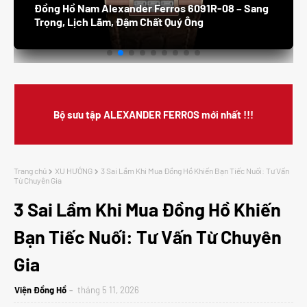
Đồng Hồ Nam Alexander Ferros 8132S /05 –
Thanh Lịch, Sang Trọng, Đẳng Cấp Doanh Nhân
Bộ sưu tập ALEXANDER FERROS mới nhất !!!
Trang chủ
XU HƯỚNG
3 Sai Lầm Khi Mua Đồng Hồ Khiến Bạn Tiếc Nuối: Tư Vấn
Từ Chuyên Gia
3 Sai Lầm Khi Mua Đồng Hồ Khiến
Bạn Tiếc Nuối: Tư Vấn Từ Chuyên
Gia
Viện Đồng Hồ
tháng 5 11, 2026