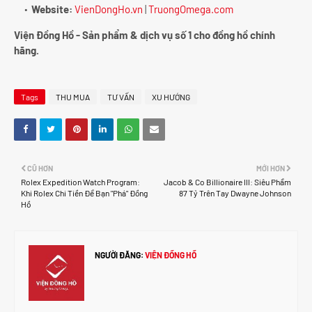
Website:
VienDongHo.vn
|
TruongOmega.com
Viện Đồng Hồ - Sản phẩm & dịch vụ số 1 cho đồng hồ chính
hãng.
Tags
THU MUA
TƯ VẤN
XU HƯỚNG
CŨ HƠN
MỚI HƠN
Rolex Expedition Watch Program:
Jacob & Co Billionaire III: Siêu Phẩm
Khi Rolex Chi Tiền Để Bạn "Phá" Đồng
87 Tỷ Trên Tay Dwayne Johnson
Hồ
NGƯỜI ĐĂNG:
VIỆN ĐỒNG HỒ