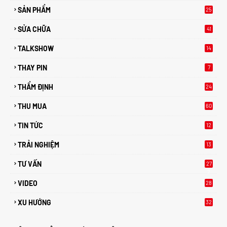
SẢN PHẨM
25
SỬA CHỮA
41
TALKSHOW
14
THAY PIN
7
THẨM ĐỊNH
24
THU MUA
60
TIN TỨC
12
TRẢI NGHIỆM
13
TƯ VẤN
27
2
VIDEO
28
XU HƯỚNG
32
2