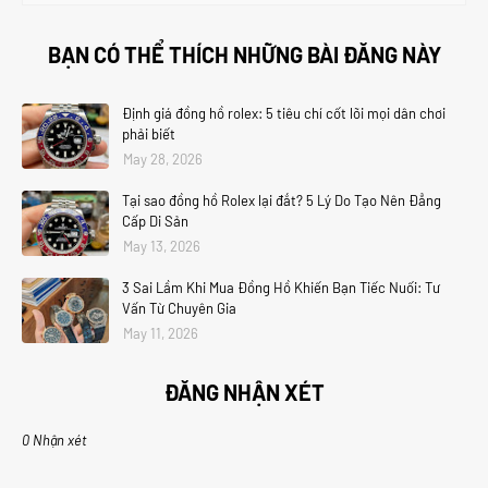
BẠN CÓ THỂ THÍCH NHỮNG BÀI ĐĂNG NÀY
Định giá đồng hồ rolex: 5 tiêu chí cốt lõi mọi dân chơi
phải biết
May 28, 2026
Tại sao đồng hồ Rolex lại đắt? 5 Lý Do Tạo Nên Đẳng
Cấp Di Sản
May 13, 2026
3 Sai Lầm Khi Mua Đồng Hồ Khiến Bạn Tiếc Nuối: Tư
Vấn Từ Chuyên Gia
May 11, 2026
ĐĂNG NHẬN XÉT
0 Nhận xét