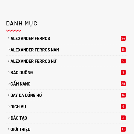
DANH MỤC
ALEXANDER FERROS
24
ALEXANDER FERROS NAM
19
ALEXANDER FERROS NỮ
5
BẢO DƯỠNG
9
CẨM NANG
39
DÂY DA ĐỒNG HỒ
14
DỊCH VỤ
6
ĐÀO TẠO
3
GIỚI THIỆU
13