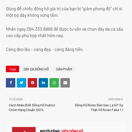
Đừng để chiếc đồng hồ giá trị của bạn bị “giảm phong độ” chỉ vì
một bộ dây không xứng tầm.
Nhắn ngay 094.333.6866 để được tư vấn và chọn dây da cá sấu
cao cấp phù hợp nhất hôm nay.
Càng đeo lâu - càng đẹp - càng đáng tiền.
Tags
DÂY DA ĐỒNG HỒ
SẢN PHẨM
CŨ HƠN
MỚI HƠN
Cách Nhận Biết Đồng Hồ Hublot
Đồng Hồ Rolex Bản Sao Là Gì? Sự
Chính Hãng Chuẩn 100%
Thật Về Rolex Fake 1:1
NGƯỜI ĐĂNG:
VIỆN ĐỒNG HỒ