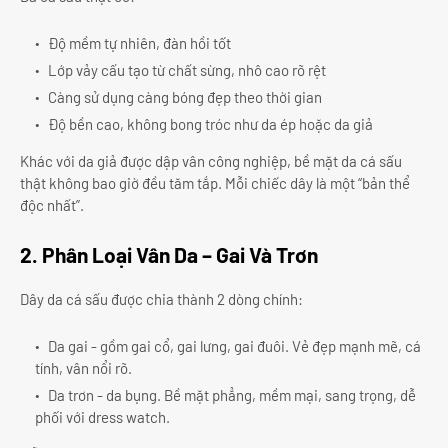
Độ mềm tự nhiên, đàn hồi tốt
Lớp vảy cấu tạo từ chất sừng, nhô cao rõ rệt
Càng sử dụng càng bóng đẹp theo thời gian
Độ bền cao, không bong tróc như da ép hoặc da giả
Khác với da giả được dập vân công nghiệp, bề mặt da cá sấu
thật không bao giờ đều tăm tắp. Mỗi chiếc dây là một “bản thể
độc nhất”.
2. Phân Loại Vân Da – Gai Và Trơn
Dây da cá sấu được chia thành 2 dòng chính:
Da gai - gồm gai cổ, gai lưng, gai đuôi. Vẻ đẹp mạnh mẽ, cá
tính, vân nổi rõ.
Da trơn - da bụng. Bề mặt phẳng, mềm mại, sang trọng, dễ
phối với dress watch.