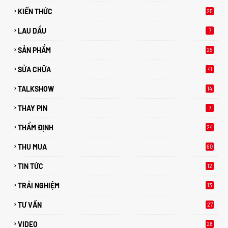
KIẾN THỨC
25
0
LAU DẦU
7
SẢN PHẨM
25
SỬA CHỮA
41
TALKSHOW
14
THAY PIN
7
THẨM ĐỊNH
24
THU MUA
60
TIN TỨC
12
TRẢI NGHIỆM
13
TƯ VẤN
27
2
VIDEO
28