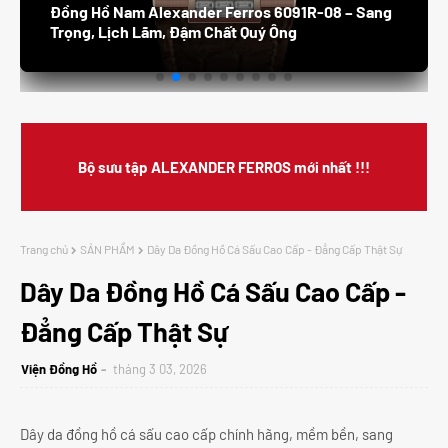
Đồng Hồ Nam Alexander Ferros 8132S /05 –
Thanh Lịch, Sang Trọng, Đẳng Cấp Doanh Nhân
Bộ sưu tập ALEXANDER FERROS mới nhất !!!
Trang chủ
SẢN PHẨM
Dây Da Đồng Hồ Cá Sấu Cao Cấp - Đẳng Cấp Thật Sự
Dây Da Đồng Hồ Cá Sấu Cao Cấp -
Đẳng Cấp Thật Sự
Viện Đồng Hồ
tháng 3 03, 2026
Dây da đồng hồ cá sấu cao cấp chính hãng, mềm bền, sang