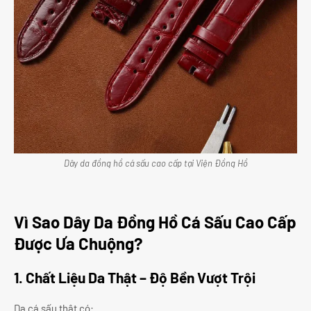
Dây da đồng hồ cá sấu cao cấp tại Viện Đồng Hồ
Vì Sao Dây Da Đồng Hồ Cá Sấu Cao Cấp
Được Ưa Chuộng?
1. Chất Liệu Da Thật – Độ Bền Vượt Trội
Da cá sấu thật có: