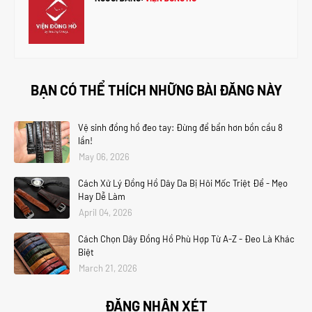
BẠN CÓ THỂ THÍCH NHỮNG BÀI ĐĂNG NÀY
Vệ sinh đồng hồ đeo tay: Đừng để bẩn hơn bồn cầu 8
lần!
May 06, 2026
Cách Xử Lý Đồng Hồ Dây Da Bị Hôi Mốc Triệt Để - Mẹo
Hay Dễ Làm
April 04, 2026
Cách Chọn Dây Đồng Hồ Phù Hợp Từ A-Z - Đeo Là Khác
Biệt
March 21, 2026
ĐĂNG NHẬN XÉT