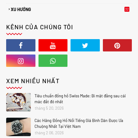
XU HƯỚNG
32
2
KÊNH CỦA CHÚNG TÔI
XEM NHIỀU NHẤT
Tiêu chuẩn đồng hồ Swiss Made: Bí mật đằng sau cái
mác đắt đỏ nhất
tháng 5 20, 2026
Các Hãng Đồng Hồ Nổi Tiếng Giá Bình Dân Được Ưa
Chuộng Nhất Tại Việt Nam
tháng 2 06, 2026