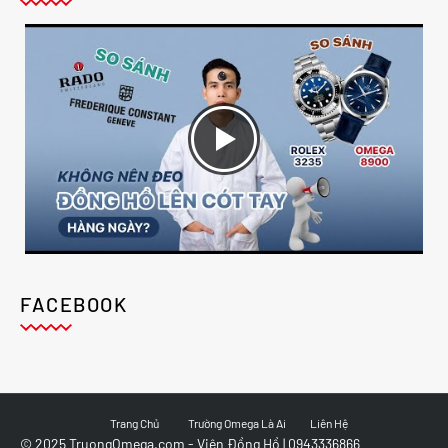
FACEBOOK
Trang Chủ
Trường Omega Là Ai
Liên Hệ
© 2025 TruongOmega.com - Viện Đồng Hồ | 0943336866