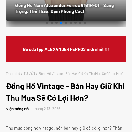
Đồng Hồ Nam Alexander Ferros 6161R-01 – Sang
Trọng, Thể Thao, Đậm Phong Cách
Bộ sưu tập ALEXANDER FERROS mới nhất !!!
Trang chủ
TƯ VẤN
Đồng Hồ Vintage - Bán Hay Giữ Khi Thu Mua Sẽ Có Lợi Hơn?
Đồng Hồ Vintage - Bán Hay Giữ Khi
Thu Mua Sẽ Có Lợi Hơn?
Viện Đồng Hồ
tháng 2 13, 2026
Thu mua đồng hồ vintage: nên bán hay giữ để có lợi hơn? Phân