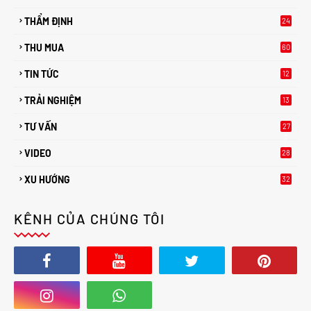
THẨM ĐỊNH
24
THU MUA
60
TIN TỨC
12
TRẢI NGHIỆM
13
TƯ VẤN
27
2
VIDEO
28
XU HƯỚNG
32
2
KÊNH CỦA CHÚNG TÔI