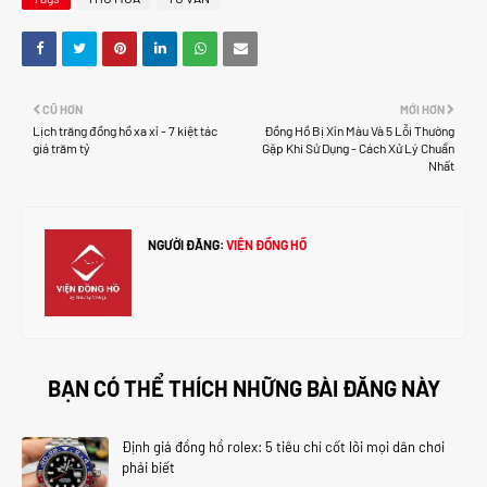
CŨ HƠN
MỚI HƠN
Lịch trăng đồng hồ xa xỉ - 7 kiệt tác
Đồng Hồ Bị Xỉn Màu Và 5 Lỗi Thường
giá trăm tỷ
Gặp Khi Sử Dụng - Cách Xử Lý Chuẩn
Nhất
NGƯỜI ĐĂNG:
VIỆN ĐỒNG HỒ
BẠN CÓ THỂ THÍCH NHỮNG BÀI ĐĂNG NÀY
Định giá đồng hồ rolex: 5 tiêu chí cốt lõi mọi dân chơi
phải biết