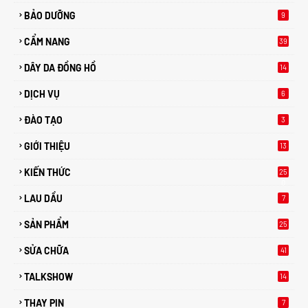
BẢO DƯỠNG
9
CẨM NANG
39
DÂY DA ĐỒNG HỒ
14
DỊCH VỤ
6
ĐÀO TẠO
3
GIỚI THIỆU
13
KIẾN THỨC
25
0
LAU DẦU
7
SẢN PHẨM
25
SỬA CHỮA
41
TALKSHOW
14
THAY PIN
7