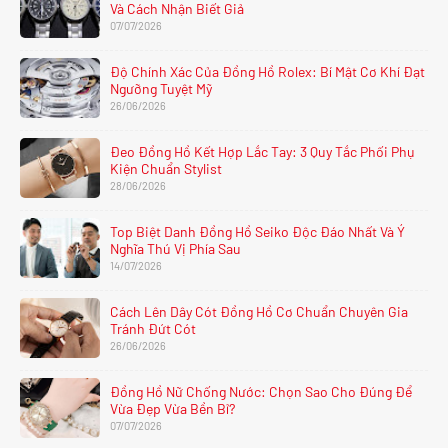
Và Cách Nhận Biết Giả
07/07/2026
Độ Chính Xác Của Đồng Hồ Rolex: Bí Mật Cơ Khí Đạt
Ngưỡng Tuyệt Mỹ
26/06/2026
Đeo Đồng Hồ Kết Hợp Lắc Tay: 3 Quy Tắc Phối Phụ
Kiện Chuẩn Stylist
28/06/2026
Top Biệt Danh Đồng Hồ Seiko Độc Đáo Nhất Và Ý
Nghĩa Thú Vị Phía Sau
14/07/2026
Cách Lên Dây Cót Đồng Hồ Cơ Chuẩn Chuyên Gia
Tránh Đứt Cót
26/06/2026
Đồng Hồ Nữ Chống Nước: Chọn Sao Cho Đúng Để
Vừa Đẹp Vừa Bền Bỉ?
07/07/2026