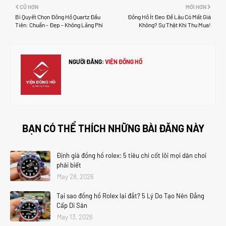
CŨ HƠN
MỚI HƠN
Bí Quyết Chọn Đồng Hồ Quartz Đầu
Đồng Hồ Ít Đeo Để Lâu Có Mất Giá
Tiên: Chuẩn - Đẹp - Không Lãng Phí
Không? Sự Thật Khi Thu Mua!
NGƯỜI ĐĂNG:
VIỆN ĐỒNG HỒ
BẠN CÓ THỂ THÍCH NHỮNG BÀI ĐĂNG NÀY
Định giá đồng hồ rolex: 5 tiêu chí cốt lõi mọi dân chơi
phải biết
May 28, 2026
Tại sao đồng hồ Rolex lại đắt? 5 Lý Do Tạo Nên Đẳng
Cấp Di Sản
May 13, 2026