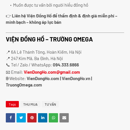
Muốn được tư vấn bởi người hiểu đồng hồ
👉
Liên hệ Viện Đồng Hồ để thẩm định & định giá miễn phí –
minh bạch – không áp lực bán
VIỆN ĐỒNG HỒ – TRƯỜNG OMEGA
📍 6A Lê Thánh Tông, Hoàn Kiếm, Hà Nội
📍 247 Kim Mã, Ba Đình, Hà Nội
📞 Tel / Zalo / WhatsApp:
094.333.6866
📧 Email:
VienDongHo.com@gmail.com
🌐 Website:
VienDongHo.com | VienDongHo.vn |
TruongOmega.com
Tags
THU MUA
TƯ VẤN