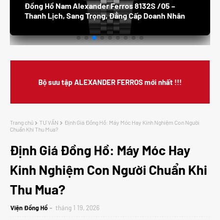
Đồng Hồ Nam Alexander Ferros 8132S /05 –
Thanh Lịch, Sang Trọng, Đẳng Cấp Doanh Nhân
Bộ sưu tập ALEXANDER FERROS mới nhất !!!
Trang chủ
TƯ VẤN
Định Giá Đồng Hồ: Máy Móc Hay Kinh Nghiệm Con Người
Chuẩn Khi Thu Mua?
Định Giá Đồng Hồ: Máy Móc Hay
Kinh Nghiệm Con Người Chuẩn Khi
Thu Mua?
Viện Đồng Hồ
tháng 1 19, 2026