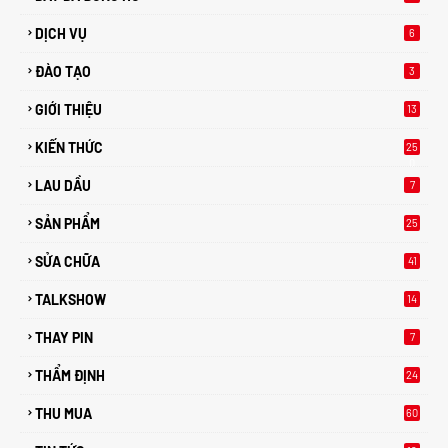
DỊCH VỤ
6
ĐÀO TẠO
3
GIỚI THIỆU
13
KIẾN THỨC
25
0
LAU DẦU
7
SẢN PHẨM
25
SỬA CHỮA
41
TALKSHOW
14
THAY PIN
7
THẨM ĐỊNH
24
THU MUA
60