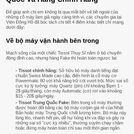
Để giúp anh chị em không bị qua mắt bởi vẻ bề ngoài của
những cỗ máy làm giả ngày càng tinh vi, các chuyên gia tại
Viện Đồng Hồ đã bóc tách chi tiết 4 điểm khác biệt chí mạng
dưới đây:
Về bộ máy vận hành bên trong
Mạch sống của một chiếc Tissot Thụy Sĩ nằm ở bộ chuyển
động đỉnh cao, nhưng hàng Fake thì hoàn toàn ngược lại:
Tissot chính hãng:
Sở hữu bộ máy danh tiếng đạt
chuẩn Swiss Made cao cấp, điển hình là cỗ máy cơ
Powermatic 80 với khả năng trữ cót vượt trội. Mức sai số
cực kỳ lý tưởng: máy Quartz (pin) chỉ khoảng
$\pm 1 -
2$
giây/tháng, còn máy Automatic (cơ) rơi vào khoảng
$15 - 20$
giây/ngày.
Tissot Trung Quốc Fake:
Bên trong vỏ máy thường
được hoán đổi bằng các bộ máy cơ/pin giá rẻ của Nhật
Bản hoặc máy Trung Quốc chất lượng kém. Bộ máy này
lỏng lẻo, nhanh hết pin, dễ hư hỏng khi va đập và gây ra
những sai số "cực kỳ nhiều", thường xuyên chạy chậm
hoặc đứng máy hoàn toàn chỉ sau một thời gian ngắn.