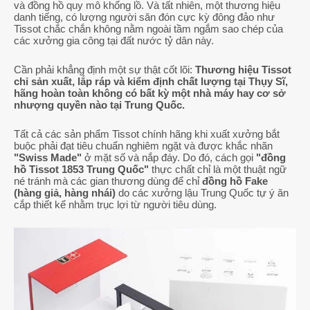
và đồng hồ quy mô khổng lồ. Và tất nhiên, một thương hiệu
danh tiếng, có lượng người săn đón cực kỳ đông đảo như
Tissot chắc chắn không nằm ngoài tầm ngắm sao chép của
các xưởng gia công tại đất nước tỷ dân này.
Cần phải khẳng định một sự thật cốt lõi:
Thương hiệu Tissot
chỉ sản xuất, lắp ráp và kiểm định chất lượng tại Thụy Sĩ,
hãng hoàn toàn không có bất kỳ một nhà máy hay cơ sở
nhượng quyền nào tại Trung Quốc.
Tất cả các sản phẩm Tissot chính hãng khi xuất xưởng bắt
buộc phải đạt tiêu chuẩn nghiêm ngặt và được khắc nhãn
"Swiss Made"
ở mặt số và nắp đáy. Do đó, cách gọi
"đồng
hồ Tissot 1853 Trung Quốc"
thực chất chỉ là một thuật ngữ
né tránh mà các gian thương dùng để chỉ
đồng hồ Fake
(hàng giả, hàng nhái)
do các xưởng lậu Trung Quốc tự ý ăn
cắp thiết kế nhằm trục lợi từ người tiêu dùng.