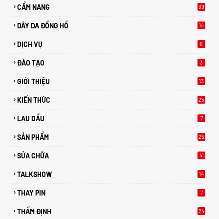
CẨM NANG
39
DÂY DA ĐỒNG HỒ
14
DỊCH VỤ
6
ĐÀO TẠO
3
GIỚI THIỆU
13
KIẾN THỨC
25
0
LAU DẦU
7
SẢN PHẨM
25
SỬA CHỮA
41
TALKSHOW
14
THAY PIN
7
THẨM ĐỊNH
24