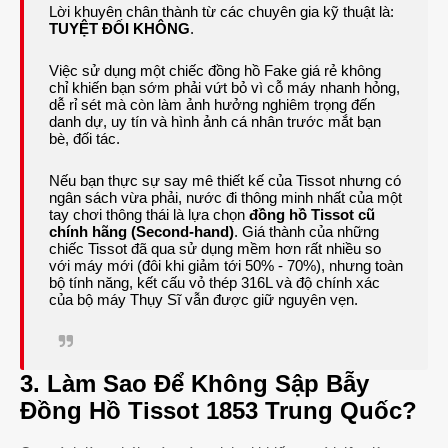
Lời khuyên chân thành từ các chuyên gia kỹ thuật là:
TUYỆT ĐỐI KHÔNG
.
Việc sử dụng một chiếc đồng hồ Fake giá rẻ không
chỉ khiến bạn sớm phải vứt bỏ vì cỗ máy nhanh hỏng,
dễ rỉ sét mà còn làm ảnh hưởng nghiêm trọng đến
danh dự, uy tín và hình ảnh cá nhân trước mắt bạn
bè, đối tác.
Nếu bạn thực sự say mê thiết kế của Tissot nhưng có
ngân sách vừa phải, nước đi thông minh nhất của một
tay chơi thông thái là lựa chọn
đồng hồ Tissot cũ
chính hãng (Second-hand)
. Giá thành của những
chiếc Tissot đã qua sử dụng mềm hơn rất nhiều so
với máy mới (đôi khi giảm tới 50% - 70%), nhưng toàn
bộ tính năng, kết cấu vỏ thép 316L và độ chính xác
của bộ máy Thụy Sĩ vẫn được giữ nguyên vẹn.
3. Làm Sao Để Không Sập Bẫy
Đồng Hồ Tissot 1853 Trung Quốc?