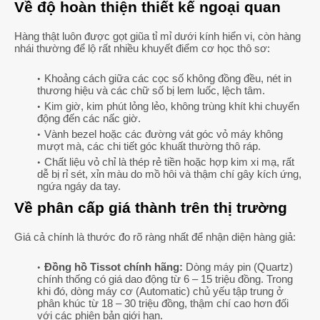
Về độ hoàn thiện thiết kế ngoại quan
Hàng thật luôn được gọt giũa tỉ mỉ dưới kính hiển vi, còn hàng
nhái thường để lộ rất nhiều khuyết điểm cơ học thô sơ:
Khoảng cách giữa các cọc số không đồng đều, nét in
thương hiệu và các chữ số bị lem luốc, lệch tâm.
Kim giờ, kim phút lỏng lẻo, không trùng khít khi chuyển
động đến các nấc giờ.
Vành bezel hoặc các đường vát góc vỏ máy không
mượt mà, các chi tiết góc khuất thường thô ráp.
Chất liệu vỏ chỉ là thép rẻ tiền hoặc hợp kim xi mạ, rất
dễ bị rỉ sét, xỉn màu do mồ hôi và thậm chí gây kích ứng,
ngứa ngáy da tay.
Về phân cấp giá thành trên thị trường
Giá cả chính là thước đo rõ ràng nhất để nhận diện hàng giả:
Đồng hồ Tissot chính hãng:
Dòng máy pin (Quartz)
chính thống có giá dao động từ 6 – 15 triệu đồng. Trong
khi đó, dòng máy cơ (Automatic) chủ yếu tập trung ở
phân khúc từ 18 – 30 triệu đồng, thậm chí cao hơn đối
với các phiên bản giới hạn.