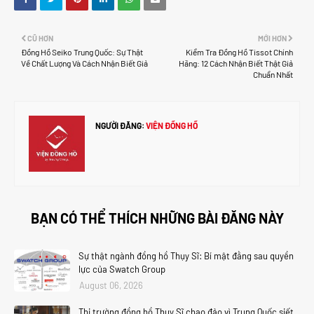
CŨ HƠN
MỚI HƠN
Đồng Hồ Seiko Trung Quốc: Sự Thật
Kiểm Tra Đồng Hồ Tissot Chính
Về Chất Lượng Và Cách Nhận Biết Giả
Hãng: 12 Cách Nhận Biết Thật Giả
Chuẩn Nhất
NGƯỜI ĐĂNG:
VIỆN ĐỒNG HỒ
BẠN CÓ THỂ THÍCH NHỮNG BÀI ĐĂNG NÀY
Sự thật ngành đồng hồ Thụy Sĩ: Bí mật đằng sau quyền
lực của Swatch Group
August 06, 2026
Thị trường đồng hồ Thụy Sĩ chao đảo vì Trung Quốc siết