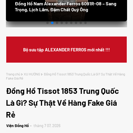
Đồng Hồ Nam Alexander Ferros 8132S /05 –
Thanh Lịch, Sang Trọng, Đẳng Cấp Doanh Nhân
Bộ sưu tập ALEXANDER FERROS mới nhất !!!
Trang chủ
XU HƯỚNG
Đồng Hồ Tissot 1853 Trung Quốc Là Gì? Sự Thật Về Hàng
Fake Giá Rẻ
Đồng Hồ Tissot 1853 Trung Quốc
Là Gì? Sự Thật Về Hàng Fake Giá
Rẻ
Viện Đồng Hồ
tháng 7 07, 2026