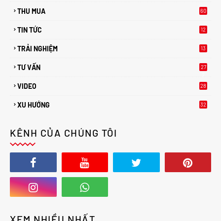
THU MUA
60
TIN TỨC
12
TRẢI NGHIỆM
13
TƯ VẤN
27
2
VIDEO
28
XU HƯỚNG
32
2
KÊNH CỦA CHÚNG TÔI
XEM NHIỀU NHẤT