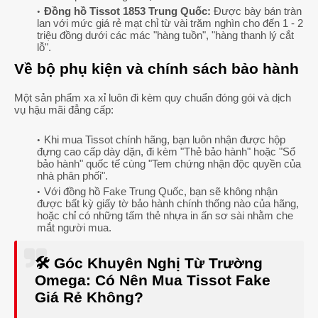
Đồng hồ Tissot 1853 Trung Quốc:
Được bày bán tràn
lan với mức giá rẻ mạt chỉ từ vài trăm nghìn cho đến 1 - 2
triệu đồng dưới các mác "hàng tuồn", "hàng thanh lý cắt
lỗ".
Về bộ phụ kiện và chính sách bảo hành
Một sản phẩm xa xỉ luôn đi kèm quy chuẩn đóng gói và dịch
vụ hậu mãi đẳng cấp:
Khi mua Tissot chính hãng, bạn luôn nhận được hộp
đựng cao cấp dày dặn, đi kèm "Thẻ bảo hành" hoặc "Sổ
bảo hành" quốc tế cùng "Tem chứng nhận độc quyền của
nhà phân phối".
Với đồng hồ Fake Trung Quốc, bạn sẽ không nhận
được bất kỳ giấy tờ bảo hành chính thống nào của hãng,
hoặc chỉ có những tấm thẻ nhựa in ấn sơ sài nhằm che
mắt người mua.
🛠️ Góc Khuyên Nghị Từ Trường
Omega: Có Nên Mua Tissot Fake
Giá Rẻ Không?