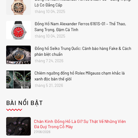
Lộ Cơ Đẳng Cấp
tháng 10 04, 2025
Đồng Hồ Nam Alexander Ferros 6161S-01 – Thể Thao,
Sang Trọng, Đậm Cá Tính
tháng 10 04, 2025
Đồng hồ Seiko Trung Quốc: Cảnh báo hàng Fake & Cách
phân biệt chuẩn
tháng 7 24, 2026
Chiêm ngưỡng đồng hồ Rolex Milgauss chạm khắc lá
xanh độc bản thế giới
tháng 5 21, 2026
BÀI NỔI BẬT
Chân Kính Đồng Hồ Là Gì? Sự Thật Về Những Viên
Đá Quý Trong Cỗ Máy
27/06/2026