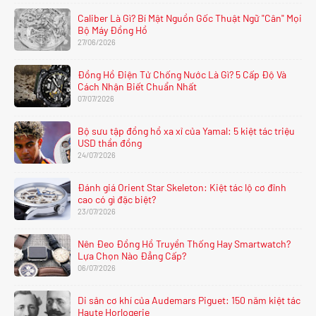
Caliber Là Gì? Bí Mật Nguồn Gốc Thuật Ngữ "Cân" Mọi
Bộ Máy Đồng Hồ
27/06/2026
Đồng Hồ Điện Tử Chống Nước Là Gì? 5 Cấp Độ Và
Cách Nhận Biết Chuẩn Nhất
07/07/2026
Bộ sưu tập đồng hồ xa xỉ của Yamal: 5 kiệt tác triệu
USD thần đồng
24/07/2026
Đánh giá Orient Star Skeleton: Kiệt tác lộ cơ đỉnh
cao có gì đặc biệt?
23/07/2026
Nên Đeo Đồng Hồ Truyền Thống Hay Smartwatch?
Lựa Chọn Nào Đẳng Cấp?
06/07/2026
Di sản cơ khí của Audemars Piguet: 150 năm kiệt tác
Haute Horlogerie