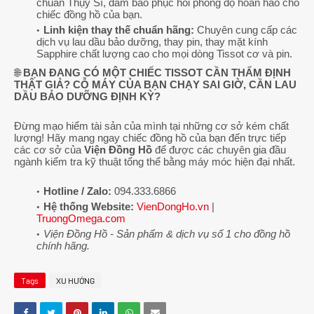
chuẩn Thụy Sĩ, đảm bảo phục hồi phong độ hoàn hảo cho
chiếc đồng hồ của bạn.
Linh kiện thay thế chuẩn hãng:
Chuyên cung cấp các
dịch vụ lau dầu bảo dưỡng, thay pin, thay mặt kính
Sapphire chất lượng cao cho mọi dòng Tissot cơ và pin.
🌐
BẠN ĐANG CÓ MỘT CHIẾC TISSOT CẦN THẨM ĐỊNH
THẬT GIẢ? CỖ MÁY CỦA BẠN CHẠY SAI GIỜ, CẦN LAU
DẦU BẢO DƯỠNG ĐỊNH KỲ?
Đừng mạo hiểm tài sản của mình tại những cơ sở kém chất
lượng! Hãy mang ngay chiếc đồng hồ của bạn đến trực tiếp
các cơ sở của
Viện Đồng Hồ
để được các chuyên gia đầu
ngành kiểm tra kỹ thuật tổng thể bằng máy móc hiện đại nhất.
Hotline / Zalo:
094.333.6866
Hệ thống Website:
VienDongHo.vn
|
TruongOmega.com
Viện Đồng Hồ - Sản phẩm & dịch vụ số 1 cho đồng hồ
chính hãng.
Tags
XU HƯỚNG