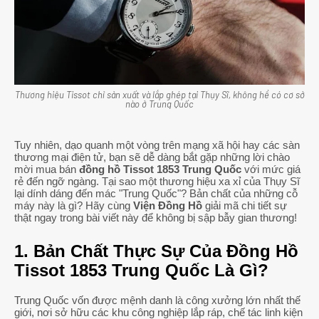
Thương hiệu Tissot chỉ sản xuất và lắp ghép tại Thụy Sĩ, không hề có cơ sở
nào ở Trung Quốc
Tuy nhiên, dạo quanh một vòng trên mạng xã hội hay các sàn
thương mại điện tử, bạn sẽ dễ dàng bắt gặp những lời chào
mời mua bán
đồng hồ Tissot 1853 Trung Quốc
với mức giá
rẻ đến ngỡ ngàng. Tại sao một thương hiệu xa xỉ của Thụy Sĩ
lại dính dáng đến mác "Trung Quốc"? Bản chất của những cỗ
máy này là gì? Hãy cùng
Viện Đồng Hồ
giải mã chi tiết sự
thật ngay trong bài viết này để không bị sập bẫy gian thương!
1. Bản Chất Thực Sự Của Đồng Hồ
Tissot 1853 Trung Quốc Là Gì?
Trung Quốc vốn được mệnh danh là công xưởng lớn nhất thế
giới, nơi sở hữu các khu công nghiệp lắp ráp, chế tác linh kiện