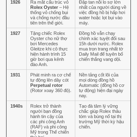
1926
Ra mắt cấu trúc vỏ
Đập tan nỗi lo sợ lớn
Rolex Oyster
– Hệ
nhất của người dùng về
thống vỏ chống bụi
việc đồng hồ bị hấp hơi
và chống nước đầu
water hoặc lọt bụi vào
tiên trên thế giới.
máy.
1927
Tặng chiếc Rolex
Đồng hồ vẫn chạy
Oyster cho nữ thợ
chính xác tuyệt đối sau
bơi Mercedes
15h dưới nước. Rolex
Gleitze khi cô thực
mua trọn trang nhất tờ
hiện hành trình 15
Daily Mail để tuyên bố
giờ bơi qua kênh
chiến thắng vang dội.
đào Anh.
1931
Phát minh ra cơ chế
Nền tảng cốt lõi của
tự động lên dây cót
mọi dòng đồng hồ
Perpetual rotor
Automatic (đồng hồ cơ
(Rotor xoay 360 độ).
tự động) hiện đại ngày
nay.
1940s
Rolex trở thành
Tạo đà tâm lý vững
người bạn đồng
chắc giúp Rolex thâu
hành tin cậy của
tóm và bùng nổ tại thị
các phi công Anh
trường Mỹ thời kỳ hậu
(RAF) và phi công
chiến.
Mỹ trong Thế chiến