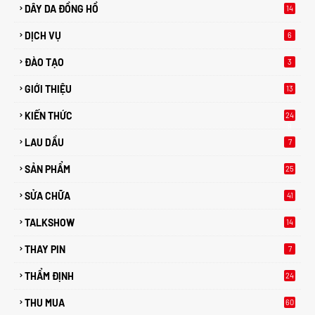
DÂY DA ĐỒNG HỒ
14
DỊCH VỤ
6
ĐÀO TẠO
3
GIỚI THIỆU
13
KIẾN THỨC
24
9
LAU DẦU
7
SẢN PHẨM
25
SỬA CHỮA
41
TALKSHOW
14
THAY PIN
7
THẨM ĐỊNH
24
THU MUA
60