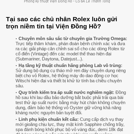
Phòng kỹ thuật Viện Đồng Hồ - CS 6A Lê Thánh Tông
Tại sao các chủ nhân Rolex luôn gửi
trọn niềm tin tại Viện Đồng Hồ?
Chuyên môn sâu sắc từ chuyên gia Trường Omega:
Trực tiếp thăm khám, phán đoán bệnh chính xác và đưa
ra các giải pháp căn chỉnh sai số cho các dòng Rolex từ
cổ điển (Vintage) đến các model thể thao hiện đại
(Submariner, Daytona, Datejust...).
Hạ tầng kỹ thuật chuẩn hãng phòng Lab vô trùng:
Sử dụng bộ dụng cụ tháo mở ren đáy chuyên dụng riêng
biệt cho vỏ Rolex, hệ thống máy đo dao động cơ học
Witschi hiện đại và thiết bị khử từ tính ba chiều chuyên
sâu.
Quy trình kiểm tra áp suất nước nghiêm ngặt:
Đồng
hồ sau khi lau dầu bảo dưỡng bắt buộc phải trải qua bài
test thử áp suất nước bằng máy hút chân không chuyên
dụng, đảm bảo hệ thống vỏ Oyster giữ vững khả năng
kháng nước nguyên bản tuyệt đối.
Linh phụ kiện chuẩn kết cấu:
Cung cấp dịch vụ thay
mới gioăng chịu lực, thay mặt kính Sapphire chống trầy,
spa đánh bóng khôi phục bộ vỏ vàng đúc, demi 18k đạt