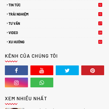
TIN TỨC
12
TRẢI NGHIỆM
13
TƯ VẤN
27
2
VIDEO
28
XU HƯỚNG
32
0
KÊNH CỦA CHÚNG TÔI
XEM NHIỀU NHẤT