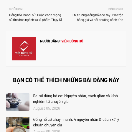
CŨ HƠN
MỚI HƠN
Đồng hồ Chanel nữ: Cuộc cách mạng
Thị trường đồng hồ đeo tay: Ma trận
nữ tính hóa ngành xa xỉ phẩm Thụy Sĩ
hàng giả và hồi chuông cảnh tỉnh
NGƯỜI ĐĂNG:
VIỆN ĐỒNG HỒ
BẠN CÓ THỂ THÍCH NHỮNG BÀI ĐĂNG NÀY
Sai số đồng hồ cơ: Nguyên nhân, cách giảm và kinh
nghiệm từ chuyên gia
August 05, 2026
Đồng hồ cơ chạy nhanh: 4 nguyên nhân & cách xử lý
chuẩn chuyên gia
August 05, 2026