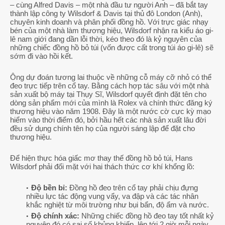
– cùng Alfred Davis – một nhà đầu tư người Anh – đã bắt tay
thành lập công ty Wilsdorf & Davis tại thủ đô London (Anh),
chuyên kinh doanh và phân phối đồng hồ. Với trực giác nhạy
bén của một nhà làm thương hiệu, Wilsdorf nhận ra kiểu áo gi-
lê nam giới đang dần lỗi thời, kéo theo đó là kỷ nguyên của
những chiếc đồng hồ bỏ túi (vốn được cất trong túi áo gi-lê) sẽ
sớm đi vào hồi kết.
Ông dự đoán tương lai thuộc về những cỗ máy cỡ nhỏ có thể
đeo trực tiếp trên cổ tay. Bằng cách hợp tác sâu với một nhà
sản xuất bộ máy tại Thụy Sĩ, Wilsdorf quyết định đặt tên cho
dòng sản phẩm mới của mình là Rolex và chính thức đăng ký
thương hiệu vào năm 1908. Đây là một nước cờ cực kỳ mạo
hiểm vào thời điểm đó, bởi hầu hết các nhà sản xuất lâu đời
đều sử dụng chính tên họ của người sáng lập để đặt cho
thương hiệu.
Để hiện thực hóa giấc mơ thay thế đồng hồ bỏ túi, Hans
Wilsdorf phải đối mặt với hai thách thức cơ khí khổng lồ:
Độ bền bỉ:
Đồng hồ đeo trên cổ tay phải chịu đựng
nhiều lực tác động vung vẩy, va đập và các tác nhân
khắc nghiệt từ môi trường như bụi bẩn, độ ẩm và nước.
Độ chính xác:
Những chiếc đồng hồ đeo tay tốt nhất kỷ
nguyên đó có sai số khủng khiếp, lên tới 2 giờ mỗi ngày.