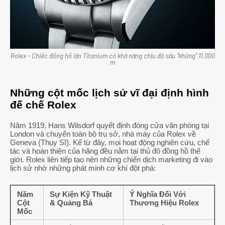
Rolex - Chiếc đồng hồ lặn Titanium có khả năng chịu độ sâu "khủng" 11.000
m
Những cột mốc lịch sử vĩ đại định hình
đế chế Rolex
Năm 1919, Hans Wilsdorf quyết định đóng cửa văn phòng tại
London và chuyển toàn bộ trụ sở, nhà máy của Rolex về
Geneva (Thụy Sĩ). Kể từ đây, mọi hoạt động nghiên cứu, chế
tác và hoàn thiện của hãng đều nằm tại thủ đô đồng hồ thế
giới. Rolex liên tiếp tạo nên những chiến dịch marketing đi vào
lịch sử nhờ những phát minh cơ khí đột phá:
Năm
Sự Kiện Kỹ Thuật
Ý Nghĩa Đối Với
Cột
& Quảng Bá
Thương Hiệu Rolex
Mốc