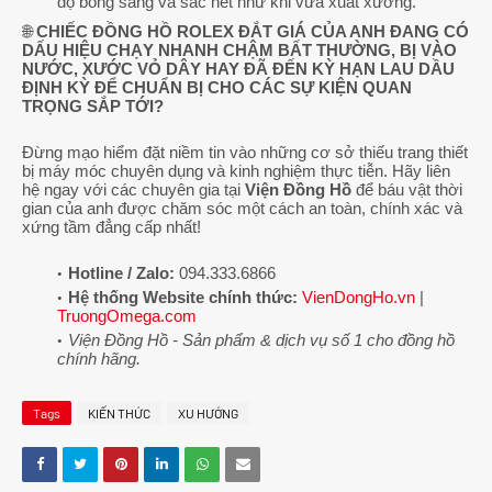
độ bóng sáng và sắc nét như khi vừa xuất xưởng.
🌐
CHIẾC ĐỒNG HỒ ROLEX ĐẮT GIÁ CỦA ANH ĐANG CÓ
DẤU HIỆU CHẠY NHANH CHẬM BẤT THƯỜNG, BỊ VÀO
NƯỚC, XƯỚC VỎ DÂY HAY ĐÃ ĐẾN KỲ HẠN LAU DẦU
ĐỊNH KỲ ĐỂ CHUẨN BỊ CHO CÁC SỰ KIỆN QUAN
TRỌNG SẮP TỚI?
Đừng mạo hiểm đặt niềm tin vào những cơ sở thiếu trang thiết
bị máy móc chuyên dụng và kinh nghiệm thực tiễn. Hãy liên
hệ ngay với các chuyên gia tại
Viện Đồng Hồ
để báu vật thời
gian của anh được chăm sóc một cách an toàn, chính xác và
xứng tầm đẳng cấp nhất!
Hotline / Zalo:
094.333.6866
Hệ thống Website chính thức:
VienDongHo.vn
|
TruongOmega.com
Viện Đồng Hồ - Sản phẩm & dịch vụ số 1 cho đồng hồ
chính hãng.
Tags
KIẾN THỨC
XU HƯỚNG