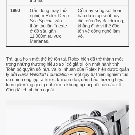
thứ hai.
1960
Gắn dòng máy thử
Cỗ máy sống sót hoàn
nghiệm Rolex Deep
hảo dưới áp suất hủy
Sea Special vào
diệt của đáy đại dương,
thân tàu lặn Trieste
khẳng định vị thế độc
ở độ sâu gần
tôn về công nghệ làm
11.000m tại vực
vỏ.
Marianas.
Trải qua hơn một thế kỷ tồn tại, Rolex hiện đã trở thành một
trong những thương hiệu xa xỉ có giá trị lớn nhất hành tinh.
Toàn bộ quyền sở hữu và lợi nhuận của Rolex hiện được quản
lý bởi
Hans Wilsdorf Foundation
– một quỹ từ thiện nghiêm túc
do chính ông lập ra trước khi qua đời, đảm bảo thương hiệu
luôn giữ vững giá trị cốt lõi mà không bị chi phối bởi các cổ
đông tài chính bên ngoài.