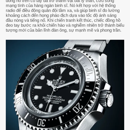
đồng hồ trên cổ tay đã trở thành vật bất ly thân, cứu sống
mạng tính của hàng ngàn binh sĩ. Nó kết hợp với hệ thống
radio để điều động quân đội tầm xa, và giúp binh sĩ đo lường
khoảng cách đến họng pháo địch dựa vào tốc độ ánh sáng
đầu nòng và tiếng nổ. Khi chiến tranh kết thúc, chiếc đồng hồ
đeo tay bước ra khỏi chiến hào và nghiễm nhiên trở thành biểu
tượng mới của bản lĩnh đàn ông, sự mạnh mẽ và phong trần.