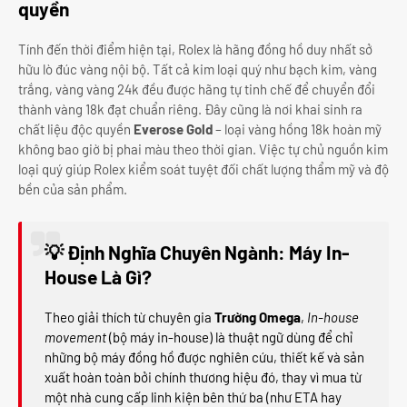
quyền
Tính đến thời điểm hiện tại, Rolex là hãng đồng hồ duy nhất sở
hữu lò đúc vàng nội bộ. Tất cả kim loại quý như bạch kim, vàng
trắng, vàng vàng 24k đều được hãng tự tinh chế để chuyển đổi
thành vàng 18k đạt chuẩn riêng. Đây cũng là nơi khai sinh ra
chất liệu độc quyền
Everose Gold
– loại vàng hồng 18k hoàn mỹ
không bao giờ bị phai màu theo thời gian. Việc tự chủ nguồn kim
loại quý giúp Rolex kiểm soát tuyệt đối chất lượng thẩm mỹ và độ
bền của sản phẩm.
💡 Định Nghĩa Chuyên Ngành: Máy In-
House Là Gì?
Theo giải thích từ chuyên gia
Trường Omega
,
In-house
movement
(bộ máy in-house) là thuật ngữ dùng để chỉ
những bộ máy đồng hồ được nghiên cứu, thiết kế và sản
xuất hoàn toàn bởi chính thương hiệu đó, thay vì mua từ
một nhà cung cấp linh kiện bên thứ ba (như ETA hay