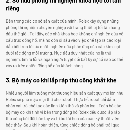
2. Sở hữu phòng thí nghiệm khoa học tối tân
riêng
Bên trong các cơ sở sản xuất của mình, Rolex xây dựng những
phòng thí nghiệm chuyên nghiệp với trang thiết bị tối tân hàng
đầu thế giới. Tại đây, các nhà khoa học không chỉ nghiên cứu về
cấu trúc đồng hồ, mà họ còn đi sâu vào việc chế tạo ra các loại
dầu bôi trơn tối ưu nhất, nghiên cứu phản ứng của các kim loại
dưới tác động môi trường. Mục tiêu duy nhất của họ là thử
nghiệm, tìm ra lỗi và ngăn ngừa tuyệt đối bất kỳ sự cố nào có thể
xảy ra trên chiếc đồng hồ của khách hàng.
3. Bộ máy cơ khí lắp ráp thủ công khắt khe
Nhiều người lầm tưởng một thương hiệu sản xuất quy mô lớn như
Rolex sẽ phó mặc mọi thứ cho robot. Thực tế, robot chỉ đảm
nhận vai trò chế tạo các linh kiện thô và phân loại. Toàn bộ các
bộ máy cơ khí tinh vi bên trong đồng hồ Rolex đều được lắp ráp
thủ công bởi đôi bàn tay và trí óc tài hoa của các kỹ thuật viên
bậc thầy. Sau khi hoàn thiện, từng chiếc đồng hồ phải trải qua