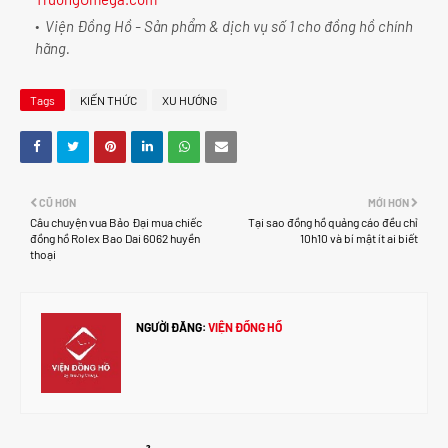
Viện Đồng Hồ - Sản phẩm & dịch vụ số 1 cho đồng hồ chính
hãng.
Tags
KIẾN THỨC
XU HƯỚNG
CŨ HƠN
MỚI HƠN
Câu chuyện vua Bảo Đại mua chiếc
Tại sao đồng hồ quảng cáo đều chỉ
đồng hồ Rolex Bao Dai 6062 huyền
10h10 và bí mật ít ai biết
thoại
NGƯỜI ĐĂNG:
VIỆN ĐỒNG HỒ