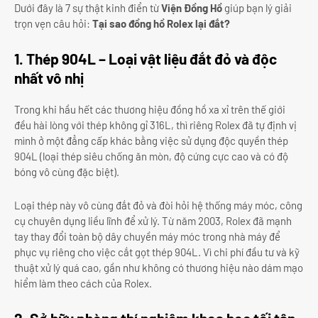
Dưới đây là 7 sự thật kinh điển từ
Viện Đồng Hồ
giúp bạn lý giải
trọn vẹn câu hỏi:
Tại sao đồng hồ Rolex lại đắt?
1. Thép 904L – Loại vật liệu đắt đỏ và độc
nhất vô nhị
Trong khi hầu hết các thương hiệu đồng hồ xa xỉ trên thế giới
đều hài lòng với thép không gỉ 316L, thì riêng Rolex đã tự định vị
mình ở một đẳng cấp khác bằng việc sử dụng độc quyền thép
904L (loại thép siêu chống ăn mòn, độ cứng cực cao và có độ
bóng vô cùng đặc biệt).
Loại thép này vô cùng đắt đỏ và đòi hỏi hệ thống máy móc, công
cụ chuyên dụng liều lĩnh để xử lý. Từ năm 2003, Rolex đã mạnh
tay thay đổi toàn bộ dây chuyền máy móc trong nhà máy để
phục vụ riêng cho việc cắt gọt thép 904L. Vì chi phí đầu tư và kỹ
thuật xử lý quá cao, gần như không có thương hiệu nào dám mạo
hiểm làm theo cách của Rolex.