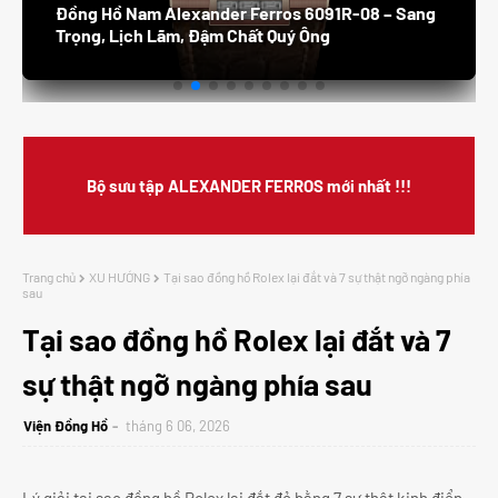
Đồng Hồ Nam Alexander Ferros 8132S /05 –
Thanh Lịch, Sang Trọng, Đẳng Cấp Doanh Nhân
Bộ sưu tập ALEXANDER FERROS mới nhất !!!
Trang chủ
XU HƯỚNG
Tại sao đồng hồ Rolex lại đắt và 7 sự thật ngỡ ngàng phía
sau
Tại sao đồng hồ Rolex lại đắt và 7
sự thật ngỡ ngàng phía sau
Viện Đồng Hồ
tháng 6 06, 2026