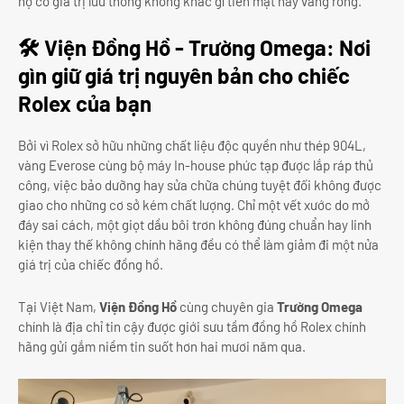
họ có giá trị lưu thông không khác gì tiền mặt hay vàng ròng.
🛠 Viện Đồng Hồ - Trường Omega: Nơi
gìn giữ giá trị nguyên bản cho chiếc
Rolex của bạn
Bởi vì Rolex sở hữu những chất liệu độc quyền như thép 904L,
vàng Everose cùng bộ máy In-house phức tạp được lắp ráp thủ
công, việc bảo dưỡng hay sửa chữa chúng tuyệt đối không được
giao cho những cơ sở kém chất lượng. Chỉ một vết xước do mở
đáy sai cách, một giọt dầu bôi trơn không đúng chuẩn hay linh
kiện thay thế không chính hãng đều có thể làm giảm đi một nửa
giá trị của chiếc đồng hồ.
Tại Việt Nam,
Viện Đồng Hồ
cùng chuyên gia
Trường Omega
chính là địa chỉ tin cậy được giới sưu tầm đồng hồ Rolex chính
hãng gửi gắm niềm tin suốt hơn hai mươi năm qua.