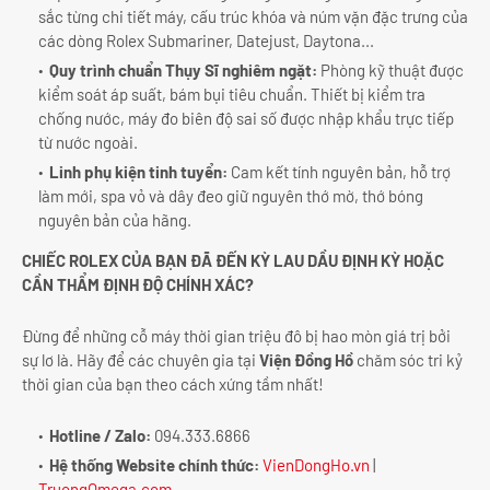
sắc từng chi tiết máy, cấu trúc khóa và núm vặn đặc trưng của
các dòng Rolex Submariner, Datejust, Daytona...
Quy trình chuẩn Thụy Sĩ nghiêm ngặt:
Phòng kỹ thuật được
kiểm soát áp suất, bám bụi tiêu chuẩn. Thiết bị kiểm tra
chống nước, máy đo biên độ sai số được nhập khẩu trực tiếp
từ nước ngoài.
Linh phụ kiện tinh tuyển:
Cam kết tính nguyên bản, hỗ trợ
làm mới, spa vỏ và dây đeo giữ nguyên thớ mờ, thớ bóng
nguyên bản của hãng.
CHIẾC ROLEX CỦA BẠN ĐÃ ĐẾN KỲ LAU DẦU ĐỊNH KỲ HOẶC
CẦN THẨM ĐỊNH ĐỘ CHÍNH XÁC?
Đừng để những cỗ máy thời gian triệu đô bị hao mòn giá trị bởi
sự lơ là. Hãy để các chuyên gia tại
Viện Đồng Hồ
chăm sóc tri kỷ
thời gian của bạn theo cách xứng tầm nhất!
Hotline / Zalo:
094.333.6866
Hệ thống Website chính thức:
VienDongHo.vn
|
TruongOmega.com