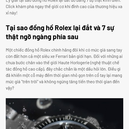
Lý giải tại sao đồng hồ Rolex lại đắt đỏ bằng 7 sự thật kinh điển.
Click khám phá ngay thế giới cơ khí đỉnh cao của thương hiệu xa
xỉ này!
Tại sao đồng hồ Rolex lại đắt và 7 sự
thật ngỡ ngàng phía sau
Một chiếc đồng hồ Rolex chính hãng đôi khi có mức giá sang tay
còn đắt hơn cả một siêu xe Ferrari bản giới hạn. Đối với những ai
chưa bước chân vào thế giới Haute Horlogerie (nghệ thuật chế
tác đồng hồ cao cấp), đây chắc chắn là một dấu hỏi lớn. Điều gì
đã khiến một cỗ máy đếm thời gian nhỏ gọn trên cổ tay lại mang
mức giá "trên trời" và không ngừng tăng tiến theo thời gian đến
vậy?