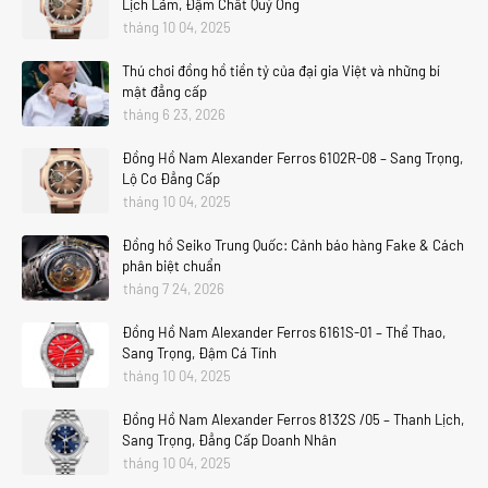
Lịch Lãm, Đậm Chất Quý Ông
tháng 10 04, 2025
Thú chơi đồng hồ tiền tỷ của đại gia Việt và những bí
mật đẳng cấp
tháng 6 23, 2026
Đồng Hồ Nam Alexander Ferros 6102R-08 – Sang Trọng,
Lộ Cơ Đẳng Cấp
tháng 10 04, 2025
Đồng hồ Seiko Trung Quốc: Cảnh báo hàng Fake & Cách
phân biệt chuẩn
tháng 7 24, 2026
Đồng Hồ Nam Alexander Ferros 6161S-01 – Thể Thao,
Sang Trọng, Đậm Cá Tính
tháng 10 04, 2025
Đồng Hồ Nam Alexander Ferros 8132S /05 – Thanh Lịch,
Sang Trọng, Đẳng Cấp Doanh Nhân
tháng 10 04, 2025