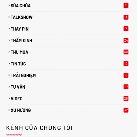
SỬA CHỮA
41
TALKSHOW
14
THAY PIN
7
THẨM ĐỊNH
24
THU MUA
60
TIN TỨC
12
TRẢI NGHIỆM
13
TƯ VẤN
27
2
VIDEO
28
XU HƯỚNG
32
2
KÊNH CỦA CHÚNG TÔI