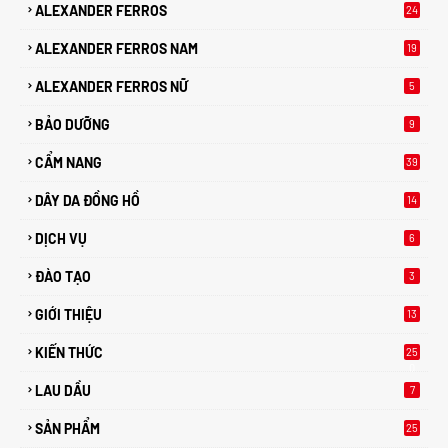
ALEXANDER FERROS
24
ALEXANDER FERROS NAM
19
ALEXANDER FERROS NỮ
5
BẢO DƯỠNG
9
CẨM NANG
39
DÂY DA ĐỒNG HỒ
14
DỊCH VỤ
6
ĐÀO TẠO
3
GIỚI THIỆU
13
KIẾN THỨC
25
0
LAU DẦU
7
SẢN PHẨM
25