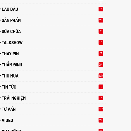
0
LAU DẦU
7
SẢN PHẨM
25
SỬA CHỮA
41
TALKSHOW
14
THAY PIN
7
THẨM ĐỊNH
24
THU MUA
60
TIN TỨC
12
TRẢI NGHIỆM
13
TƯ VẤN
27
2
VIDEO
28