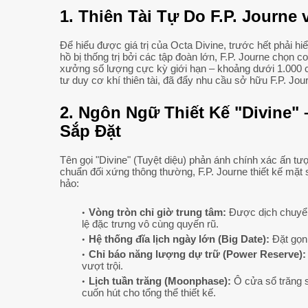
1. Thiên Tài Tự Do F.P. Journe 
Để hiểu được giá trị của Octa Divine, trước hết phải 
hồ bị thống trị bởi các tập đoàn lớn, F.P. Journe chọn 
xưởng số lượng cực kỳ giới hạn – khoảng dưới 1.000 ch
tư duy cơ khí thiên tài, đã đẩy nhu cầu sở hữu F.P. Jo
2. Ngôn Ngữ Thiết Kế "Divine"
Sắp Đặt
Tên gọi "Divine" (Tuyệt diệu) phản ánh chính xác ấn tư
chuẩn đối xứng thông thường, F.P. Journe thiết kế mặt 
hảo:
Vòng tròn chỉ giờ trung tâm:
Được dịch chuyển 
lệ đặc trưng vô cùng quyến rũ.
Hệ thống đĩa lịch ngày lớn (Big Date):
Đặt gọn 
Chỉ báo năng lượng dự trữ (Power Reserve):
vượt trội.
Lịch tuần trăng (Moonphase):
Ô cửa sổ trăng 
cuốn hút cho tổng thể thiết kế.