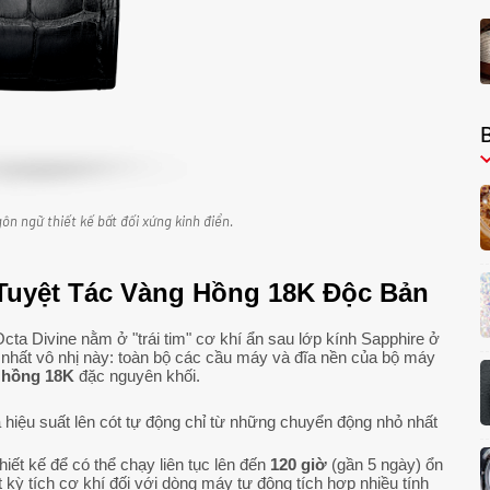
ôn ngữ thiết kế bất đối xứng kinh điển.
: Tuyệt Tác Vàng Hồng 18K Độc Bản
Octa Divine nằm ở "trái tim" cơ khí ẩn sau lớp kính Sapphire ở
hất vô nhị này: toàn bộ các cầu máy và đĩa nền của bộ máy
 hồng 18K
đặc nguyên khối.
 hiệu suất lên cót tự động chỉ từ những chuyển động nhỏ nhất
ết kế để có thể chạy liên tục lên đến
120 giờ
(gần 5 ngày) ổn
kỳ tích cơ khí đối với dòng máy tự động tích hợp nhiều tính