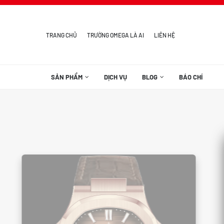
TRANG CHỦ
TRƯỜNG OMEGA LÀ AI
LIÊN HỆ
SẢN PHẨM
DỊCH VỤ
BLOG
BÁO CHÍ