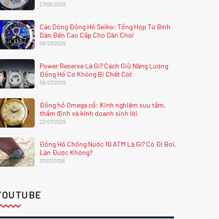
27/06/2026
Các Dòng Đồng Hồ Seiko: Tổng Hợp Từ Bình
Dân Đến Cao Cấp Cho Dân Chơi
08/07/2026
Power Reserve Là Gì? Cách Giữ Năng Lượng
Đồng Hồ Cơ Không Bị Chết Cót
06/07/2026
Đồng hồ Omega cổ: Kinh nghiệm sưu tầm,
thẩm định và kinh doanh sinh lời
22/07/2026
Đồng Hồ Chống Nước 10 ATM Là Gì? Có Đi Bơi,
Lặn Được Không?
07/07/2026
YOUTUBE