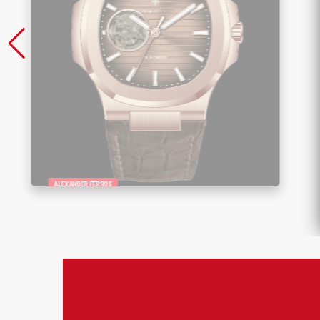
ALEXANDER FERROS
Đồng Hồ Nam Alexander Ferros 6091R-
08 – Sang Trọng, Lịch Lãm, Đậm Chất
Quý Ông