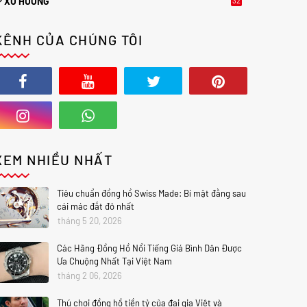
XU HƯỚNG
32
2
KÊNH CỦA CHÚNG TÔI
XEM NHIỀU NHẤT
Tiêu chuẩn đồng hồ Swiss Made: Bí mật đằng sau
cái mác đắt đỏ nhất
tháng 5 20, 2026
Các Hãng Đồng Hồ Nổi Tiếng Giá Bình Dân Được
Ưa Chuộng Nhất Tại Việt Nam
tháng 2 06, 2026
Thú chơi đồng hồ tiền tỷ của đại gia Việt và