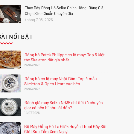
Thay Dây Đồng Hồ Seiko Chính Hãng: Bảng Giá,
Chọn Size Chuẩn Chuyên Gia
tháng 7 08, 2026
BÀI NỔI BẬT
Đồng hồ Patek Philippe cơ lộ máy: Top 5 kiệt
tác Skeleton đắt giá nhất
24/07/2026
Đồng hồ cơ lộ máy Nhật Bản: Top 4 mẫu
Skeleton & Open Heart cực bền
24/07/2026
Đánh giá máy Seiko NH35 chi tiết từ chuyên
gia: có bền bỉ như lời đồn?
14/07/2026
Bộ Máy Đồng Hồ Là Gì? 5 Huyền Thoại Gây Sốt
Giới Sưu Tầm Xem Ngay!