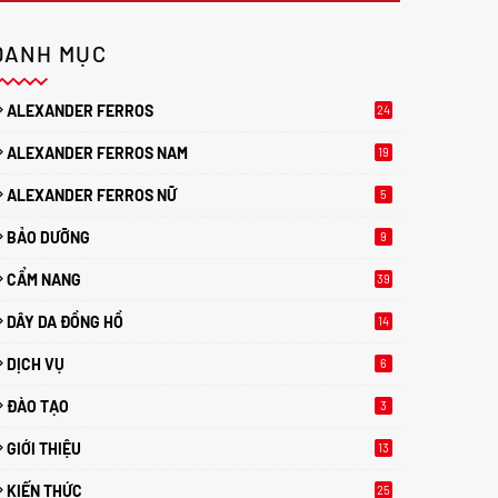
DANH MỤC
ALEXANDER FERROS
24
ALEXANDER FERROS NAM
19
ALEXANDER FERROS NỮ
5
BẢO DƯỠNG
9
CẨM NANG
39
DÂY DA ĐỒNG HỒ
14
DỊCH VỤ
6
ĐÀO TẠO
3
GIỚI THIỆU
13
KIẾN THỨC
25