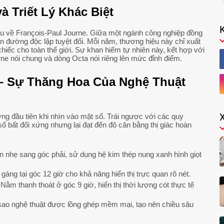
và Triết Lý Khác Biệt
hiểu về François-Paul Journe. Giữa một ngành công nghiệp đồng
con đường độc lập tuyệt đối. Mỗi năm, thương hiệu này chỉ xuất
iếc cho toàn thế giới. Sự khan hiếm tự nhiên này, kết hợp với
urne nói chung và dòng Octa nói riêng lên mức đỉnh điểm.
 – Sự Thăng Hoa Của Nghệ Thuật
ợng đầu tiên khi nhìn vào mặt số. Trái ngược với các quy
số bất đối xứng nhưng lại đạt đến độ cân bằng thị giác hoàn
nhẹ sang góc phải, sử dụng hệ kim thép nung xanh hình giọt
gàng tại góc 12 giờ cho khả năng hiển thị trực quan rõ nét.
Nằm thanh thoát ở góc 9 giờ, hiển thị thời lượng cót thực tế
sao nghệ thuật được lồng ghép mềm mại, tạo nên chiều sâu