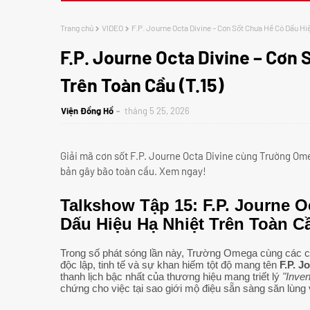
Trang chủ
VIDEO
F.P. Journe Octa Divine – Cơn Sốt Chưa Hề Có Dấu Hiệ
F.P. Journe Octa Divine – Cơn 
Trên Toàn Cầu (T.15)
Viện Đồng Hồ
tháng 5 25, 2026
Giải mã cơn sốt F.P. Journe Octa Divine cùng Trường O
bản gây bão toàn cầu. Xem ngay!
Talkshow Tập 15: F.P. Journe 
Dấu Hiệu Hạ Nhiệt Trên Toàn C
Trong số phát sóng lần này, Trường Omega cùng các cộn
độc lập, tinh tế và sự khan hiếm tột độ mang tên
F.P. J
thanh lịch bậc nhất của thương hiệu mang triết lý
"Inven
chứng cho việc tại sao giới mộ điệu sẵn sàng săn lùn