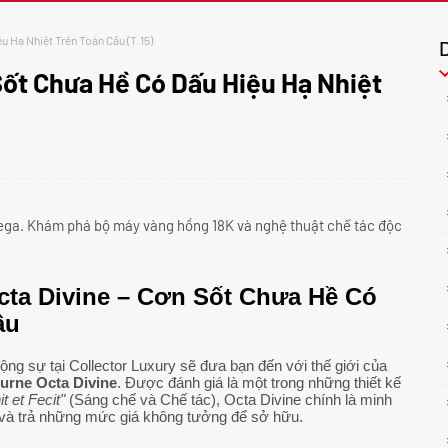
u Hạ Nhiệt Trên Toàn Cầu (T.15)
Sốt Chưa Hề Có Dấu Hiệu Hạ Nhiệt
mega. Khám phá bộ máy vàng hồng 18K và nghệ thuật chế tác độc
Octa Divine – Cơn Sốt Chưa Hề Có
ầu
g sự tại Collector Luxury sẽ đưa bạn đến với thế giới của
ourne Octa Divine
. Được đánh giá là một trong những thiết kế
it et Fecit"
(Sáng chế và Chế tác), Octa Divine chính là minh
g và trả những mức giá không tưởng để sở hữu.