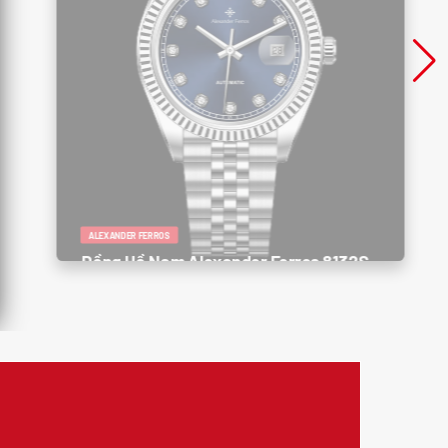
ALEXANDER FERROS
Đồng Hồ Nam Alexander Ferros 6161R-
01 – Sang Trọng, Thể Thao, Đậm Phong
Cách