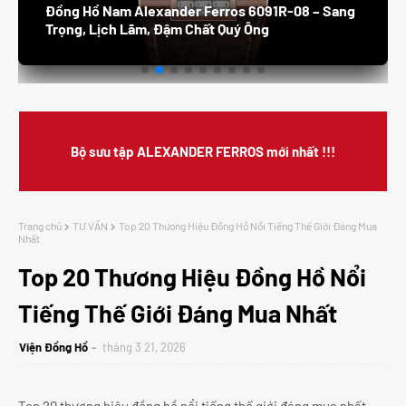
Đồng Hồ Nam Alexander Ferros 6091R-08 – Sang
Trọng, Lịch Lãm, Đậm Chất Quý Ông
Bộ sưu tập ALEXANDER FERROS mới nhất !!!
Trang chủ
TƯ VẤN
Top 20 Thương Hiệu Đồng Hồ Nổi Tiếng Thế Giới Đáng Mua
Nhất
Top 20 Thương Hiệu Đồng Hồ Nổi
Tiếng Thế Giới Đáng Mua Nhất
Viện Đồng Hồ
tháng 3 21, 2026