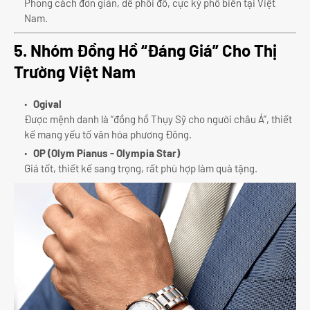
Phong cách đơn giản, dễ phối đồ, cực kỳ phổ biến tại Việt
Nam.
5. Nhóm Đồng Hồ “Đáng Giá” Cho Thị
Trường Việt Nam
Ogival
Được mệnh danh là “đồng hồ Thụy Sỹ cho người châu Á”, thiết
kế mang yếu tố văn hóa phương Đông.
OP (Olym Pianus - Olympia Star)
Giá tốt, thiết kế sang trọng, rất phù hợp làm quà tặng.