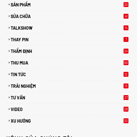
SẢN PHẨM
25
SỬA CHỮA
41
TALKSHOW
14
THAY PIN
7
THẨM ĐỊNH
24
THU MUA
60
TIN TỨC
12
TRẢI NGHIỆM
13
TƯ VẤN
27
2
VIDEO
28
XU HƯỚNG
32
2