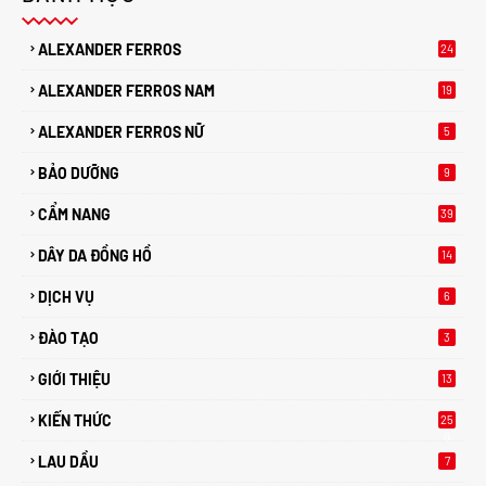
ALEXANDER FERROS
24
ALEXANDER FERROS NAM
19
ALEXANDER FERROS NỮ
5
BẢO DƯỠNG
9
CẨM NANG
39
DÂY DA ĐỒNG HỒ
14
DỊCH VỤ
6
ĐÀO TẠO
3
GIỚI THIỆU
13
KIẾN THỨC
25
0
LAU DẦU
7