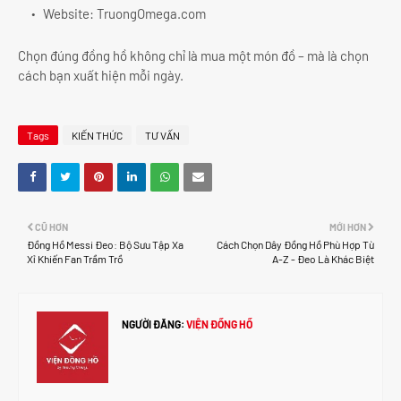
Website: TruongOmega.com
Chọn đúng đồng hồ không chỉ là mua một món đồ – mà là chọn
cách bạn xuất hiện mỗi ngày.
Tags
KIẾN THỨC
TƯ VẤN
CŨ HƠN
MỚI HƠN
Đồng Hồ Messi Đeo: Bộ Sưu Tập Xa
Cách Chọn Dây Đồng Hồ Phù Hợp Từ
Xỉ Khiến Fan Trầm Trồ
A-Z - Đeo Là Khác Biệt
NGƯỜI ĐĂNG:
VIỆN ĐỒNG HỒ