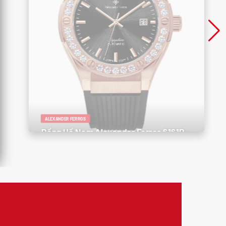
ALEXANDER FERROS
Đồng Hồ Nam Alexander Ferros 6161R-
01 – Sang Trọng, Thể Thao, Đậm Phong
Cách