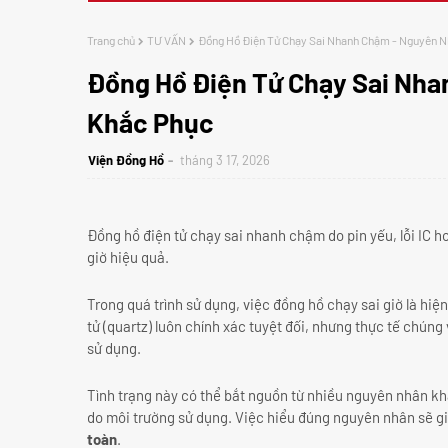
Trang chủ
TƯ VẤN
Đồng Hồ Điện Tử Chạy Sai Nhanh Chậm - Nguyên N
Đồng Hồ Điện Tử Chạy Sai Nh
Khắc Phục
Viện Đồng Hồ
tháng 3 17, 2026
Đồng hồ điện tử chạy sai nhanh chậm do pin yếu, lỗi IC 
giờ hiệu quả.
Trong quá trình sử dụng, việc đồng hồ chạy sai giờ là h
tử (quartz) luôn chính xác tuyệt đối, nhưng thực tế chúng
sử dụng.
Tình trạng này có thể bắt nguồn từ nhiều nguyên nhân khá
do môi trường sử dụng. Việc hiểu đúng nguyên nhân sẽ g
toàn
.