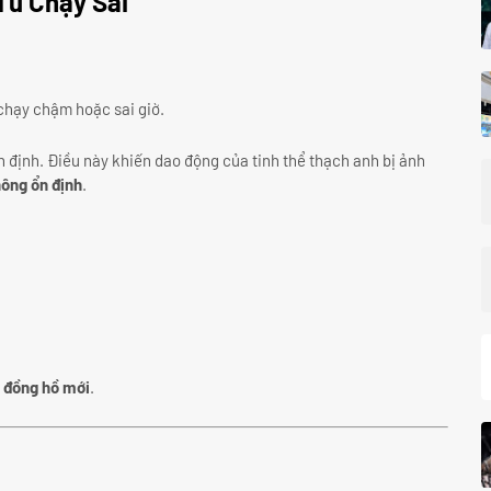
Tử Chạy Sai
chạy chậm hoặc sai giờ.
 định. Điều này khiến dao động của tinh thể thạch anh bị ảnh
ông ổn định
.
n đồng hồ mới
.