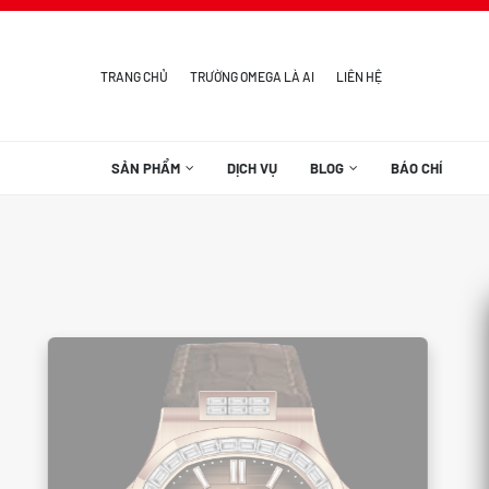
TRANG CHỦ
TRƯỜNG OMEGA LÀ AI
LIÊN HỆ
SẢN PHẨM
DỊCH VỤ
BLOG
BÁO CHÍ