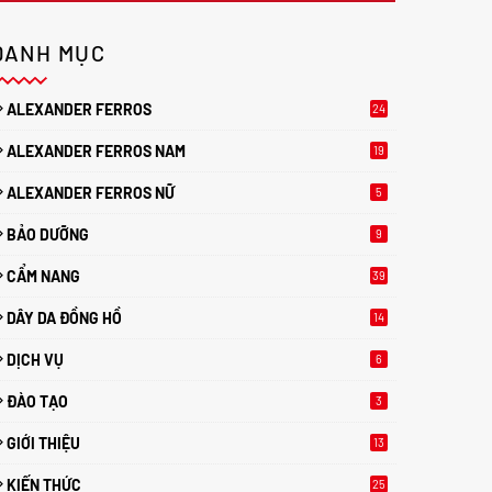
DANH MỤC
ALEXANDER FERROS
24
ALEXANDER FERROS NAM
19
ALEXANDER FERROS NỮ
5
BẢO DƯỠNG
9
CẨM NANG
39
DÂY DA ĐỒNG HỒ
14
DỊCH VỤ
6
ĐÀO TẠO
3
GIỚI THIỆU
13
KIẾN THỨC
25