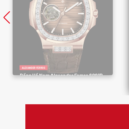
ALEXANDER FERROS
Đồng Hồ Nam Alexander Ferros 6091R-
08 – Sang Trọng, Lịch Lãm, Đậm Chất
Quý Ông