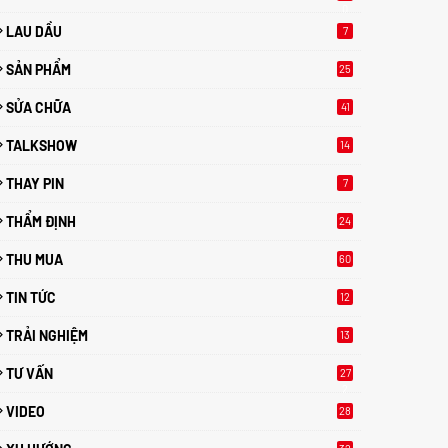
0
LAU DẦU
7
SẢN PHẨM
25
SỬA CHỮA
41
TALKSHOW
14
THAY PIN
7
THẨM ĐỊNH
24
THU MUA
60
TIN TỨC
12
TRẢI NGHIỆM
13
TƯ VẤN
27
2
VIDEO
28