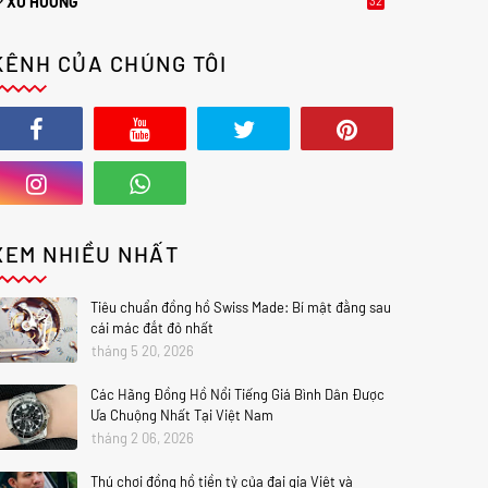
XU HƯỚNG
32
2
KÊNH CỦA CHÚNG TÔI
XEM NHIỀU NHẤT
Tiêu chuẩn đồng hồ Swiss Made: Bí mật đằng sau
cái mác đắt đỏ nhất
tháng 5 20, 2026
Các Hãng Đồng Hồ Nổi Tiếng Giá Bình Dân Được
Ưa Chuộng Nhất Tại Việt Nam
tháng 2 06, 2026
Thú chơi đồng hồ tiền tỷ của đại gia Việt và