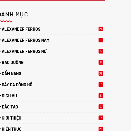
DANH MỤC
ALEXANDER FERROS
24
ALEXANDER FERROS NAM
19
ALEXANDER FERROS NỮ
5
BẢO DƯỠNG
9
CẨM NANG
39
DÂY DA ĐỒNG HỒ
14
DỊCH VỤ
6
ĐÀO TẠO
3
GIỚI THIỆU
13
KIẾN THỨC
25