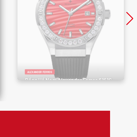
ALEXANDER FERROS
Đồng Hồ Nam Alexander Ferros 6161S-
01 – Thể Thao, Sang Trọng, Đậm Cá
Tính