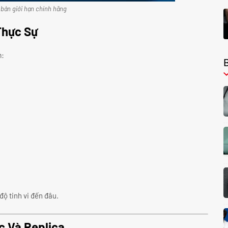
bản giới hạn chính hãng
Thực Sự
m:
độ tinh vi đến đâu.
c Và Replica