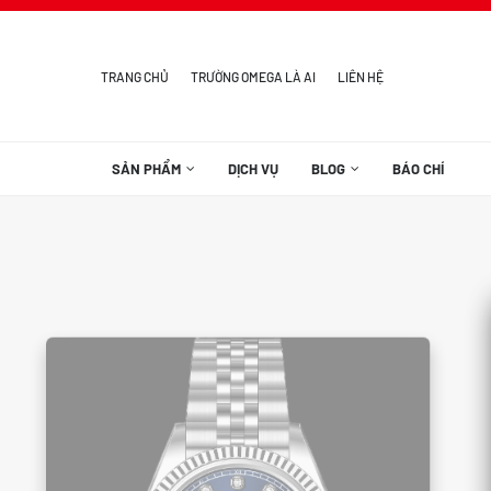
TRANG CHỦ
TRƯỜNG OMEGA LÀ AI
LIÊN HỆ
SẢN PHẨM
DỊCH VỤ
BLOG
BÁO CHÍ