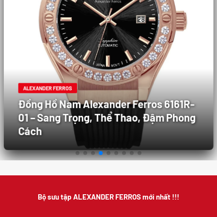
ALEXANDER FERROS
Đồng Hồ Nam Alexander Ferros 6161R-
01 – Sang Trọng, Thể Thao, Đậm Phong
Cách
Bộ sưu tập ALEXANDER FERROS mới nhất !!!