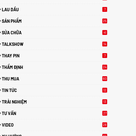
0
LAU DẦU
7
SẢN PHẨM
25
SỬA CHỮA
41
TALKSHOW
14
THAY PIN
7
THẨM ĐỊNH
24
THU MUA
60
TIN TỨC
12
TRẢI NGHIỆM
13
TƯ VẤN
27
2
VIDEO
28