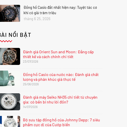
Đồng hồ Casio đắt nhất hiện nay: Tuyệt tác cơ
khí có giá trăm triệu
tháng 6 25, 2026
BÀI NỔI BẬT
Đánh giá Orient Sun and Moon: Đẳng cấp
thiết kế và cách chỉnh chi tiết
23/07/2026
Đồng hồ Casio của nước nào: Đánh giá chất
lượng và phân khúc giá thực tế
25/06/2026
Đánh giá máy Seiko NH35 chi tiết từ chuyên
gia: có bền bỉ như lời đồn?
14/07/2026
Bộ sưu tập đồng hồ của Johnny Depp: 7 siêu
phẩm cực dị của Cướp biển