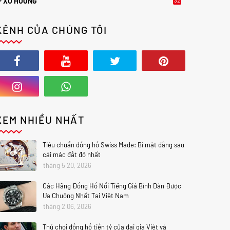
XU HƯỚNG
32
2
KÊNH CỦA CHÚNG TÔI
XEM NHIỀU NHẤT
Tiêu chuẩn đồng hồ Swiss Made: Bí mật đằng sau
cái mác đắt đỏ nhất
tháng 5 20, 2026
Các Hãng Đồng Hồ Nổi Tiếng Giá Bình Dân Được
Ưa Chuộng Nhất Tại Việt Nam
tháng 2 06, 2026
Thú chơi đồng hồ tiền tỷ của đại gia Việt và