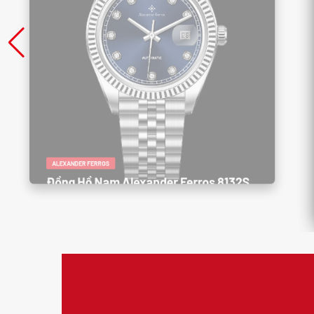
ALEXANDER FERROS
Đồng Hồ Nam Alexander Ferros 8132S
/05 – Thanh Lịch, Sang Trọng, Đẳng
Cấp Doanh Nhân