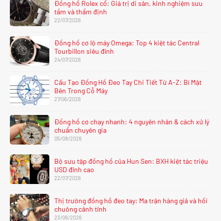
Đồng hồ Rolex cổ: Giá trị di sản, kinh nghiệm sưu
tầm và thẩm định
22/07/2026
Đồng hồ cơ lộ máy Omega: Top 4 kiệt tác Central
Tourbillon siêu đỉnh
24/07/2026
Cấu Tạo Đồng Hồ Đeo Tay Chi Tiết Từ A-Z: Bí Mật
Bên Trong Cỗ Máy
27/06/2026
Đồng hồ cơ chạy nhanh: 4 nguyên nhân & cách xử lý
chuẩn chuyên gia
05/08/2026
Bộ sưu tập đồng hồ của Hun Sen: BXH kiệt tác triệu
USD đỉnh cao
22/07/2026
Thị trường đồng hồ đeo tay: Ma trận hàng giả và hồi
chuông cảnh tỉnh
23/06/2026