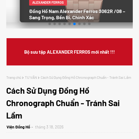
Đồng Hồ Nam Alexander Ferros 3062R /08 –
Sang Trọng, Bền Bỉ, Chính Xác
Bộ sưu tập ALEXANDER FERROS mới nhất !!!
Trang chủ
TƯ VẤN
Cách Sử Dụng Đồng Hồ Chronograph Chuẩn - Tránh Sai Lầm
Cách Sử Dụng Đồng Hồ
Chronograph Chuẩn - Tránh Sai
Lầm
Viện Đồng Hồ
tháng 3 18, 2026