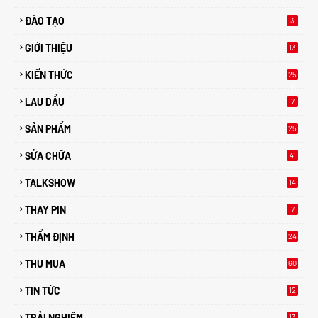
ĐÀO TẠO
3
GIỚI THIỆU
13
KIẾN THỨC
25
0
LAU DẦU
7
SẢN PHẨM
25
SỬA CHỮA
41
TALKSHOW
14
THAY PIN
7
THẨM ĐỊNH
24
THU MUA
60
TIN TỨC
12
TRẢI NGHIỆM
13