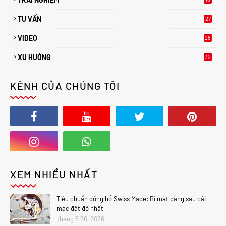
TƯ VẤN
27
2
VIDEO
28
XU HƯỚNG
32
2
KÊNH CỦA CHÚNG TÔI
XEM NHIỀU NHẤT
Tiêu chuẩn đồng hồ Swiss Made: Bí mật đằng sau cái
mác đắt đỏ nhất
tháng 5 20, 2026