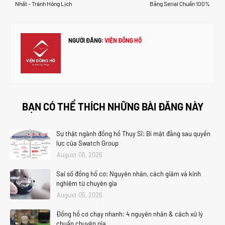
Nhất - Tránh Hỏng Lịch
Bằng Serial Chuẩn 100%
NGƯỜI ĐĂNG:
VIỆN ĐỒNG HỒ
BẠN CÓ THỂ THÍCH NHỮNG BÀI ĐĂNG NÀY
Sự thật ngành đồng hồ Thụy Sĩ: Bí mật đằng sau quyền
lực của Swatch Group
August 06, 2026
Sai số đồng hồ cơ: Nguyên nhân, cách giảm và kinh
nghiệm từ chuyên gia
August 05, 2026
Đồng hồ cơ chạy nhanh: 4 nguyên nhân & cách xử lý
chuẩn chuyên gia