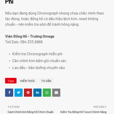
Phí
Nếu bạn đang dùng Chronograph nhưng chưa chắc mình thao
tác đúng, hoặc đồng hồ có dấu hiệu lệch kim, reset không
chuẩn - nên kiểm tra sớm để tránh hỏng nặng.
Viện Đồng Hồ - Trường Omega
Tel/Zalo: 094.333.6866
Kiểm tra Chronograph miễn phí
Căn chỉnh kim bấm giờ chuẩn xác
Lau dầu - bảo dưỡng chuyên sâu
Tags
KIẾN THỨC
TƯ VẤN
CŨ HƠN
MỚI HƠN
Cách Chỉnh Giờ Đồng Hồ 3 Kim Chuẩn
Kiểm Tra Đồng Hồ Tissot Chính Hãng