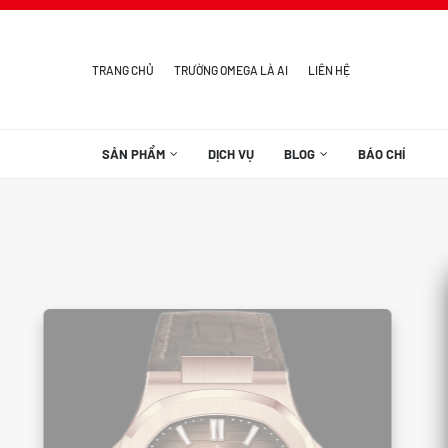
TRANG CHỦ
TRƯỜNG OMEGA LÀ AI
LIÊN HỆ
SẢN PHẨM
DỊCH VỤ
BLOG
BÁO CHÍ