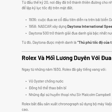
Từ đầu thế kỷ 20, nơi đây đã trở thành thiên đường cho n
để lập kỷ lục tốc độ trên mặt đất.
1936: cuộc đua xe cổ đầu tiên diễn ra trên bãi biển 
1958: NASCAR xây dựng
Daytona International Sp
Daytona 500 trở thành giải đua danh giá bậc nhất n
Từ đó, Daytona được mệnh danh là
“Thủ phủ tốc độ của t
Rolex Và Mối Lương Duyên Với Đua
Ngay từ những năm 1930, Rolex đã gây tiếng vang với:
Vỏ Oyster chống nước
Đồng hồ thể thao bền bỉ
Những đại sứ huyền thoại như Sir Malcolm Campbell
Rolex bắt đầu sản xuất chronograph sử dụng bộ máy Val
cao.