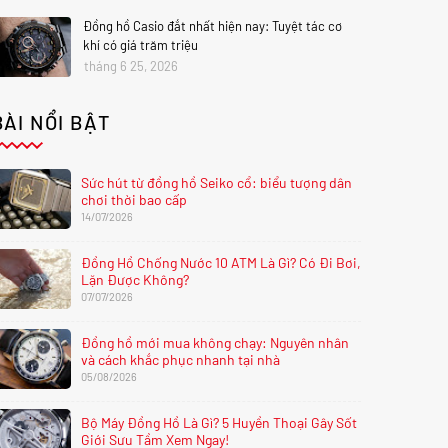
Đồng hồ Casio đắt nhất hiện nay: Tuyệt tác cơ
khí có giá trăm triệu
tháng 6 25, 2026
BÀI NỔI BẬT
Sức hút từ đồng hồ Seiko cổ: biểu tượng dân
chơi thời bao cấp
14/07/2026
Đồng Hồ Chống Nước 10 ATM Là Gì? Có Đi Bơi,
Lặn Được Không?
07/07/2026
Đồng hồ mới mua không chạy: Nguyên nhân
và cách khắc phục nhanh tại nhà
05/08/2026
Bộ Máy Đồng Hồ Là Gì? 5 Huyền Thoại Gây Sốt
Giới Sưu Tầm Xem Ngay!