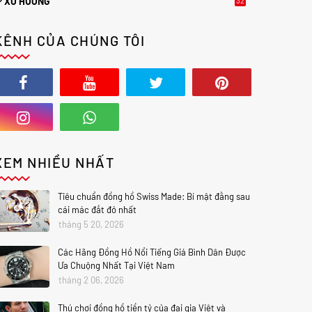
XU HƯỚNG
32
2
KÊNH CỦA CHÚNG TÔI
XEM NHIỀU NHẤT
Tiêu chuẩn đồng hồ Swiss Made: Bí mật đằng sau
cái mác đắt đỏ nhất
tháng 5 20, 2026
Các Hãng Đồng Hồ Nổi Tiếng Giá Bình Dân Được
Ưa Chuộng Nhất Tại Việt Nam
tháng 2 06, 2026
Thú chơi đồng hồ tiền tỷ của đại gia Việt và