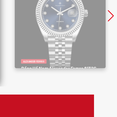
ALEXANDER FERROS
Đồng Hồ Nam Alexander Ferros 8132S
/05 – Thanh Lịch, Sang Trọng, Đẳng
Cấp Doanh Nhân