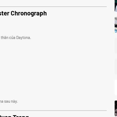
ster Chronograph
n thân của Daytona.
na sau này.