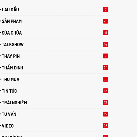
0
LAU DẦU
7
SẢN PHẨM
25
SỬA CHỮA
41
TALKSHOW
14
THAY PIN
7
THẨM ĐỊNH
24
THU MUA
60
TIN TỨC
12
TRẢI NGHIỆM
13
TƯ VẤN
27
2
VIDEO
28