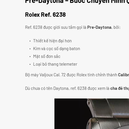
Pre-Daytona – Bước Chuyển Mình 
Rolex Ref. 6238
Ref. 6238 được giới sưu tầm gọi là
Pre-Daytona
, bởi:
Thiết kế hiện đại hơn
Kim và cọc số dạng baton
Mặt số đơn sắc
Loại bỏ thang telemeter
Bộ máy Valjoux Cal. 72 được Rolex tinh chỉnh thành
Calib
Dù chưa có tên Daytona, ref. 6238 được xem là
cha đẻ th