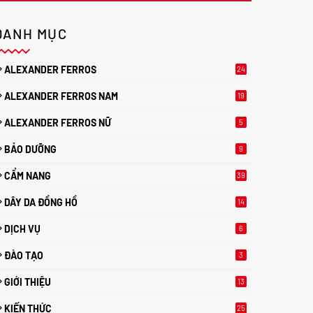
DANH MỤC
ALEXANDER FERROS
24
ALEXANDER FERROS NAM
19
ALEXANDER FERROS NỮ
5
BẢO DƯỠNG
9
CẨM NANG
39
DÂY DA ĐỒNG HỒ
14
DỊCH VỤ
6
ĐÀO TẠO
3
GIỚI THIỆU
13
KIẾN THỨC
25