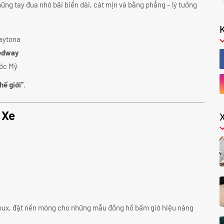
hững tay đua nhờ bãi biển dài, cát mịn và bằng phẳng – lý tưởng
Daytona
eedway
ước Mỹ
hế giới”
.
 Xe
joux, đặt nền móng cho những mẫu đồng hồ bấm giờ hiệu năng