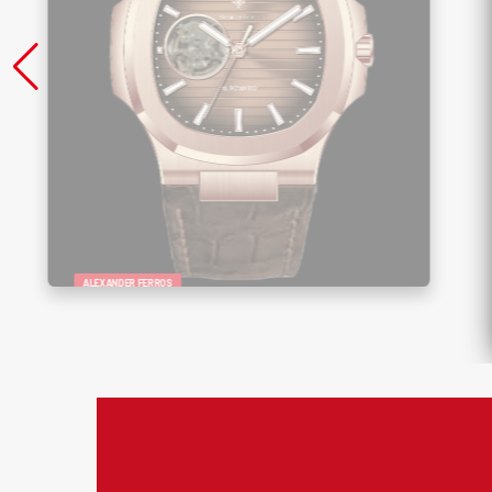
ALEXANDER FERROS
Đồng Hồ Nam Alexander Ferros 6102R-
08 – Sang Trọng, Lộ Cơ Đẳng Cấp