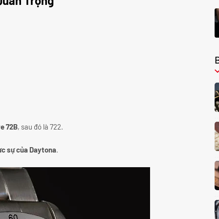
Quan Trọng
re 72B
, sau đó là 722.
ực sự của Daytona
.