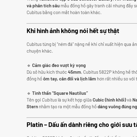
và phân tích sâu
mẫu đồng hồ gây tranh cãi nhưng đầy sứ
Cubitus bằng con mắt hoàn toàn khác.
Khi hình ảnh không nói hết sự thật
Cubitus từng bị “ném đá” nặng nề khi chỉ xuất hiện qua ả
chuyện khác.
🔹
Cảm giác đeo vượt kỳ vọng
Dù sở hữu kích thước
45mm
, Cubitus 5822P không hề thô
đồng hồ
ôm tay, cân đối và lịch lãm
hơn rất nhiều so với
🔹
Tinh thần “Square Nautilus”
Tên gọi
Cubitus
là sự kết hợp giữa
Cubic (hình khối)
và
Na
Stern
nhằm tạo ra một mẫu đồng hồ
dáng vuông đúng ng
Platin – Dấu ấn dành riêng cho giới sưu 