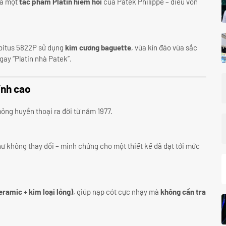
là một
tác phẩm Platin hiếm hoi
của Patek Philippe – điều vốn
Cubitus 5822P sử dụng
kim cương baguette
, vừa kín đáo vừa sắc
gay “Platin nhà Patek”.
ỉnh cao
ỏng huyền thoại ra đời từ năm 1977.
hư không thay đổi – minh chứng cho một thiết kế đã đạt tới mức
ramic + kim loại lỏng)
, giúp nạp cót cực nhạy mà
không cần tra