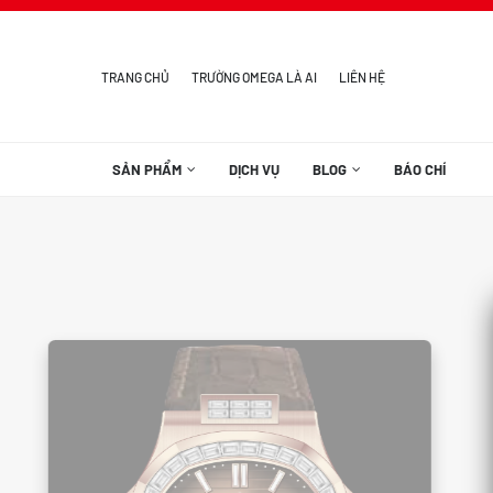
TRANG CHỦ
TRƯỜNG OMEGA LÀ AI
LIÊN HỆ
SẢN PHẨM
DỊCH VỤ
BLOG
BÁO CHÍ