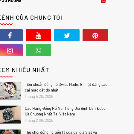
XU HƯỚNG
32
0
KÊNH CỦA CHÚNG TÔI
XEM NHIỀU NHẤT
Tiêu chuẩn đồng hồ Swiss Made: Bí mật đằng sau
cái mác đắt đỏ nhất
tháng 5 20, 2026
Các Hãng Đồng Hồ Nổi Tiếng Giá Bình Dân Được
Ưa Chuộng Nhất Tại Việt Nam
tháng 2 06, 2026
Thú chơi đồng hồ tiền tỷ của đại gia Việt và