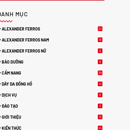
DANH MỤC
ALEXANDER FERROS
24
ALEXANDER FERROS NAM
19
ALEXANDER FERROS NỮ
5
BẢO DƯỠNG
9
CẨM NANG
39
DÂY DA ĐỒNG HỒ
14
DỊCH VỤ
6
ĐÀO TẠO
3
GIỚI THIỆU
13
KIẾN THỨC
24