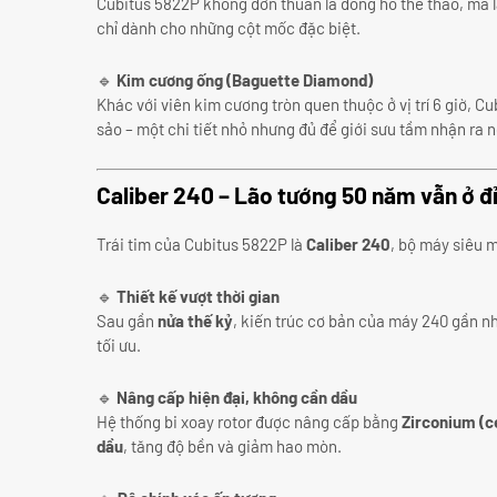
Cubitus 5822P không đơn thuần là đồng hồ thể thao, mà 
chỉ dành cho những cột mốc đặc biệt.
🔹
Kim cương ống (Baguette Diamond)
Khác với viên kim cương tròn quen thuộc ở vị trí 6 giờ, 
sảo – một chi tiết nhỏ nhưng đủ để giới sưu tầm nhận ra n
Caliber 240 – Lão tướng 50 năm vẫn ở đ
Trái tim của Cubitus 5822P là
Caliber 240
, bộ máy siêu m
🔹
Thiết kế vượt thời gian
Sau gần
nửa thế kỷ
, kiến trúc cơ bản của máy 240 gần n
tối ưu.
🔹
Nâng cấp hiện đại, không cần dầu
Hệ thống bi xoay rotor được nâng cấp bằng
Zirconium (ce
dầu
, tăng độ bền và giảm hao mòn.