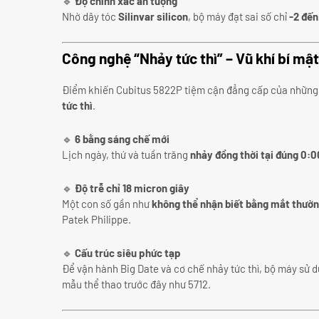
🔹
Độ chính xác ấn tượng
Nhờ dây tóc
Silinvar silicon
, bộ máy đạt sai số chỉ
-2 đến
Công nghệ “Nhảy tức thì” – Vũ khí bí mậ
Điểm khiến Cubitus 5822P tiệm cận đẳng cấp của những
tức thì
.
🔹
6 bằng sáng chế mới
Lịch ngày, thứ và tuần trăng
nhảy đồng thời tại đúng 0:0
🔹
Độ trễ chỉ 18 micron giây
Một con số gần như
không thể nhận biết bằng mắt thườ
Patek Philippe.
🔹
Cấu trúc siêu phức tạp
Để vận hành Big Date và cơ chế nhảy tức thì, bộ máy sử 
mẫu thể thao trước đây như 5712.