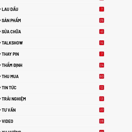
9
LAU DẦU
7
SẢN PHẨM
25
SỬA CHỮA
41
TALKSHOW
14
THAY PIN
7
THẨM ĐỊNH
24
THU MUA
60
TIN TỨC
12
TRẢI NGHIỆM
13
TƯ VẤN
27
2
VIDEO
28