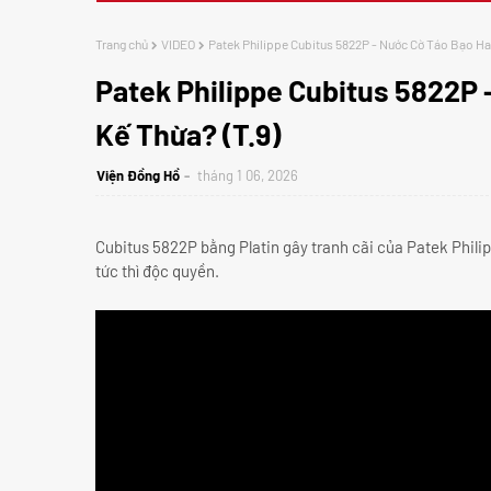
Trang chủ
VIDEO
Patek Philippe Cubitus 5822P - Nước Cờ Táo Bạo Ha
Patek Philippe Cubitus 5822P
Kế Thừa? (T.9)
Viện Đồng Hồ
tháng 1 06, 2026
Cubitus 5822P bằng Platin gây tranh cãi của Patek Phili
tức thì độc quyền.