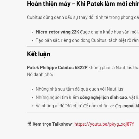
Hoàn thiện máy – Khi Patek làm mới chí
Cubitus cũng đánh dấu sự thay đổi tinh tế trong phong c
Micro-rotor vàng 22K
được chạm khắc hoa văn mới, 
Tạo bản sắc riêng cho dòng Cubitus, tách biệt rõ rà
Kết luận
Patek Philippe Cubitus 5822P
không phải là Nautilus tha
Nó dành cho:
Những nhà sưu tầm đã quá quen với Nautilus
Những người tìm kiếm
công nghệ lịch đỉnh cao
, vật 
Và những ai đủ “độ chín” để cảm nhận vẻ đẹp
ngoài k
🎥
Xem trọn Talkshow:
https://youtu.be/pkyg_xoj87Y