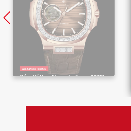
ALEXANDER FERROS
Đồng Hồ Nam Alexander Ferros 6091R-
08 – Sang Trọng, Lịch Lãm, Đậm Chất
Quý Ông