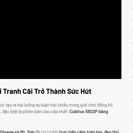
i Tranh Cãi Trở Thành Sức Hút
ức tạo ra hai luồng dư luận trái chiều trong giới chơi đồng hồ.
 đặc biệt là phiên bản cao cấp nhất:
Cubitus 5822P bằng
 Omega và Mr. Sơn
đã có cơ hội
trực tiếp cầm trên tay, đeo thử