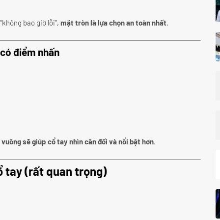
không bao giờ lỗi”,
mặt tròn là lựa chọn an toàn nhất
.
 có điểm nhấn
vuông sẽ giúp cổ tay nhìn cân đối và nổi bật hơn
.
 tay (rất quan trọng)