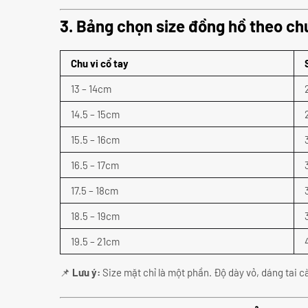
3. Bảng chọn size đồng hồ theo chu
Chu vi cổ tay
13 – 14cm
14.5 – 15cm
15.5 – 16cm
16.5 – 17cm
17.5 – 18cm
18.5 – 19cm
19.5 – 21cm
📌
Lưu ý:
Size mặt chỉ là một phần. Độ dày vỏ, dáng tai c