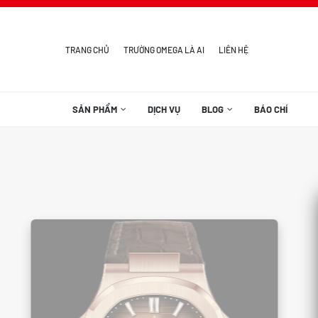
TRANG CHỦ
TRƯỜNG OMEGA LÀ AI
LIÊN HỆ
SẢN PHẨM
DỊCH VỤ
BLOG
BÁO CHÍ