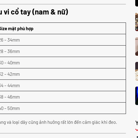
 vi cổ tay (nam & nữ)
Size mặt phù hợp
26 – 34mm
28 – 36mm
30 – 40mm
32 – 42mm
34 – 44mm
38 – 46mm
40 – 50mm
àng và loại dây cũng ảnh hưởng rất lớn đến cảm giác khi đeo.