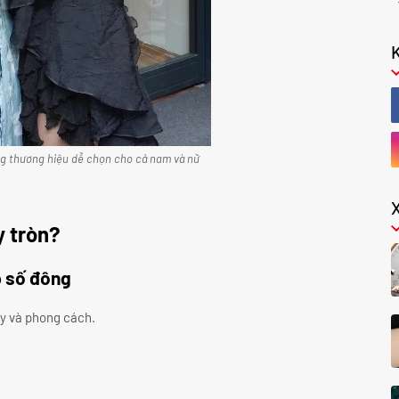
ng thương hiệu dễ chọn cho cả nam và nữ
y tròn?
p số đông
ay và phong cách.