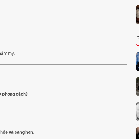
thẩm mỹ.
y phong cách)
 khỏe và sang hơn
.