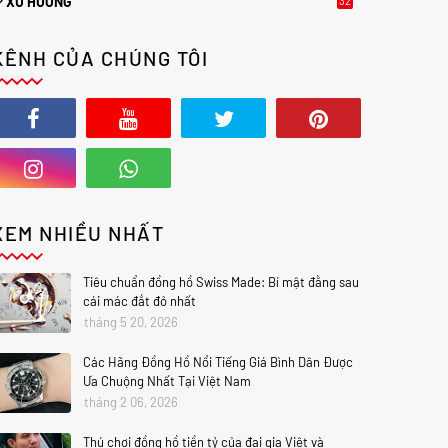
XU HƯỚNG
32
0
KÊNH CỦA CHÚNG TÔI
XEM NHIỀU NHẤT
Tiêu chuẩn đồng hồ Swiss Made: Bí mật đằng sau
cái mác đắt đỏ nhất
tháng 5 20, 2026
Các Hãng Đồng Hồ Nổi Tiếng Giá Bình Dân Được
Ưa Chuộng Nhất Tại Việt Nam
tháng 2 06, 2026
Thú chơi đồng hồ tiền tỷ của đại gia Việt và