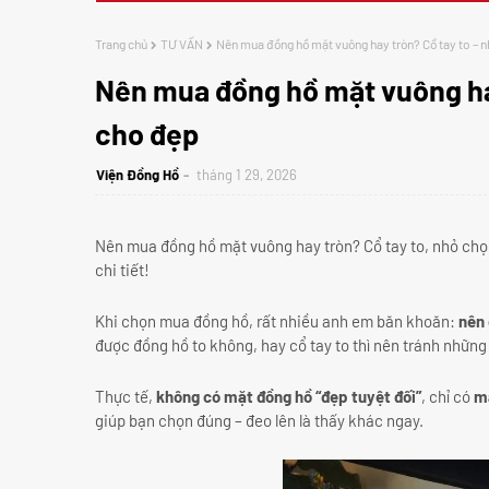
Trang chủ
TƯ VẤN
Nên mua đồng hồ mặt vuông hay tròn? Cổ tay to – 
Nên mua đồng hồ mặt vuông hay
cho đẹp
Viện Đồng Hồ
tháng 1 29, 2026
Nên mua đồng hồ mặt vuông hay tròn? Cổ tay to, nhỏ chọ
chi tiết!
Khi chọn mua đồng hồ, rất nhiều anh em băn khoăn:
nên 
được đồng hồ to không, hay cổ tay to thì nên tránh nhữn
Thực tế,
không có mặt đồng hồ “đẹp tuyệt đối”
, chỉ có
mặ
giúp bạn chọn đúng – đeo lên là thấy khác ngay.