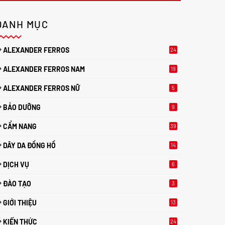
DANH MỤC
ALEXANDER FERROS
24
ALEXANDER FERROS NAM
19
ALEXANDER FERROS NỮ
5
BẢO DƯỠNG
9
CẨM NANG
39
DÂY DA ĐỒNG HỒ
14
DỊCH VỤ
6
ĐÀO TẠO
3
GIỚI THIỆU
13
KIẾN THỨC
24