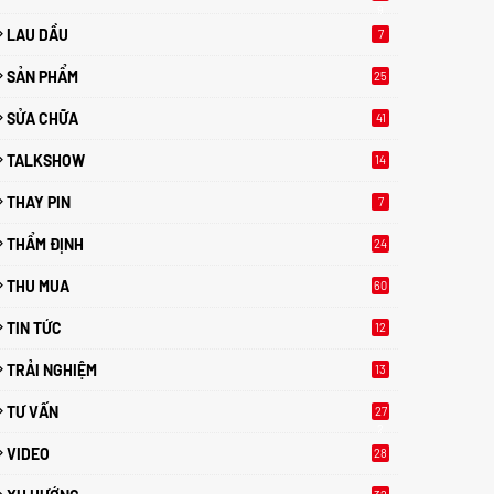
9
LAU DẦU
7
SẢN PHẨM
25
SỬA CHỮA
41
TALKSHOW
14
THAY PIN
7
THẨM ĐỊNH
24
THU MUA
60
TIN TỨC
12
TRẢI NGHIỆM
13
TƯ VẤN
27
2
VIDEO
28