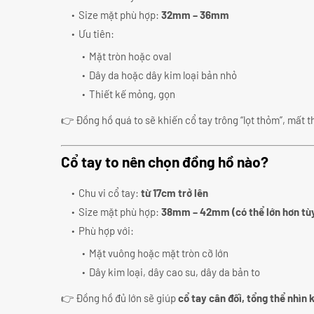
Size mặt phù hợp:
32mm – 36mm
Ưu tiên:
Mặt tròn hoặc oval
Dây da hoặc dây kim loại bản nhỏ
Thiết kế mỏng, gọn
👉 Đồng hồ quá to sẽ khiến cổ tay trông “lọt thỏm”, mất 
Cổ tay to nên chọn đồng hồ nào?
Chu vi cổ tay:
từ 17cm trở lên
Size mặt phù hợp:
38mm – 42mm (có thể lớn hơn tù
Phù hợp với:
Mặt vuông hoặc mặt tròn cỡ lớn
Dây kim loại, dây cao su, dây da bản to
👉 Đồng hồ đủ lớn sẽ giúp
cổ tay cân đối, tổng thể nhìn