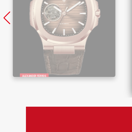
ALEXANDER FERROS
Đồng Hồ Nam Alexander Ferros 6102R-
08 – Sang Trọng, Lộ Cơ Đẳng Cấp