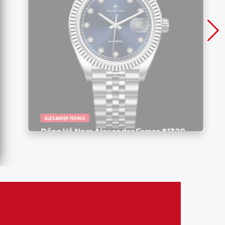
ALEXANDER FERROS
Đồng Hồ Nam Alexander Ferros 8132S
/05 – Thanh Lịch, Sang Trọng, Đẳng
Cấp Doanh Nhân