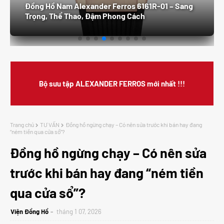
Đồng Hồ Nam Alexander Ferros 6161R-01 – Sang
Trọng, Thể Thao, Đậm Phong Cách
Bộ sưu tập ALEXANDER FERROS mới nhất !!!
Trang chủ
TƯ VẤN
Đồng hồ ngừng chạy – Có nên sửa trước khi bán hay đang
“ném tiền qua cửa sổ”?
Đồng hồ ngừng chạy – Có nên sửa
trước khi bán hay đang “ném tiền
qua cửa sổ”?
Viện Đồng Hồ
tháng 1 07, 2026