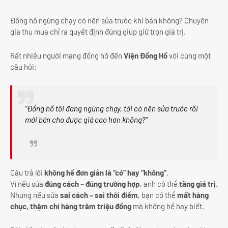
Đồng hồ ngừng chạy có nên sửa trước khi bán không? Chuyên
gia thu mua chỉ ra quyết định đúng giúp giữ trọn giá trị.
Rất nhiều người mang đồng hồ đến
Viện Đồng Hồ
với cùng một
câu hỏi:
“Đồng hồ tôi đang ngừng chạy, tôi có nên sửa trước rồi
mới bán cho được giá cao hơn không?”
Câu trả lời
không hề đơn giản là “có” hay “không”
.
Vì nếu sửa
đúng cách – đúng trường hợp
, anh có thể
tăng giá trị
.
Nhưng nếu sửa
sai cách – sai thời điểm
, bạn có thể
mất hàng
chục, thậm chí hàng trăm triệu đồng
mà không hề hay biết.