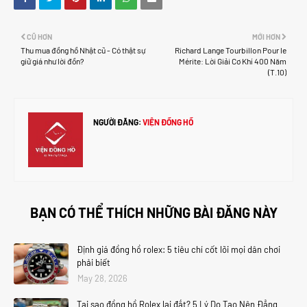
CŨ HƠN
MỚI HƠN
Thu mua đồng hồ Nhật cũ - Có thật sự
Richard Lange Tourbillon Pour le
giữ giá như lời đồn?
Mérite: Lời Giải Cơ Khí 400 Năm
(T.10)
NGƯỜI ĐĂNG:
VIỆN ĐỒNG HỒ
BẠN CÓ THỂ THÍCH NHỮNG BÀI ĐĂNG NÀY
Định giá đồng hồ rolex: 5 tiêu chí cốt lõi mọi dân chơi
phải biết
May 28, 2026
Tại sao đồng hồ Rolex lại đắt? 5 Lý Do Tạo Nên Đẳng