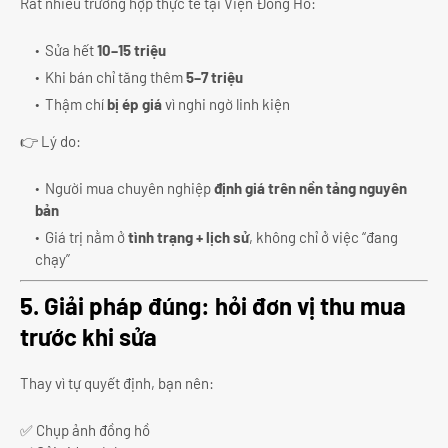
Rất nhiều trường hợp thực tế tại Viện Đồng Hồ:
Sửa hết
10–15 triệu
Khi bán chỉ tăng thêm
5–7 triệu
Thậm chí
bị ép giá
vì nghi ngờ linh kiện
👉 Lý do:
Người mua chuyên nghiệp
định giá trên nền tảng nguyên
bản
Giá trị nằm ở
tình trạng + lịch sử
, không chỉ ở việc “đang
chạy”
5. Giải pháp đúng: hỏi đơn vị thu mua
trước khi sửa
Thay vì tự quyết định, bạn nên:
✅ Chụp ảnh đồng hồ