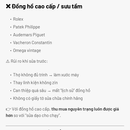
❌
Đồng hồ cao cấp / sưu tầm
Rolex
Patek Philippe
Audemars Piguet
Vacheron Constantin
Omega vintage
⚠️ Rủi ro khi sửa trước:
Thợ không đủ trình → làm xước máy
Thay linh kiện không zin
Can thiệp quá sâu → mất “lịch sử” đồng hồ
Không có giấy tờ sửa chữa chính hãng
👉 Với đồng hồ cao cấp,
thu mua nguyên trạng luôn được giá
hơn
so với “sửa dạo cho chạy”.