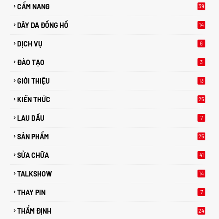
CẨM NANG
39
DÂY DA ĐỒNG HỒ
14
DỊCH VỤ
6
ĐÀO TẠO
3
GIỚI THIỆU
13
KIẾN THỨC
25
0
LAU DẦU
7
SẢN PHẨM
25
SỬA CHỮA
41
TALKSHOW
14
THAY PIN
7
THẨM ĐỊNH
24