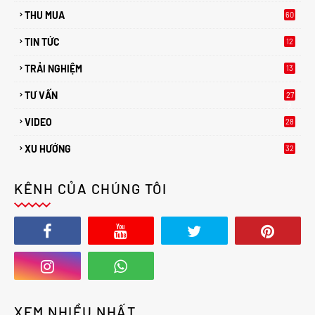
THU MUA
60
TIN TỨC
12
TRẢI NGHIỆM
13
TƯ VẤN
27
2
VIDEO
28
XU HƯỚNG
32
2
KÊNH CỦA CHÚNG TÔI
XEM NHIỀU NHẤT