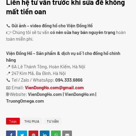
Liên hệ tư vấn trước khi sửa để không
mất tiền oan
📞
Gửi ảnh – video đồng hồ cho Viện Đồng Hồ
👉 Chúng tôi sẽ tư vấn
có nên sửa hay bán nguyên trạng
hoàn
toàn miễn phí.
Viện Đồng Hồ – Sản phẩm & dịch vụ số 1 cho đồng hồ chính
hãng
📍 6A Lê Thánh Tông, Hoàn Kiếm, Hà Nội
📍 247 Kim Mã, Ba Đình, Hà Nội
📞 Tel / Zalo / WhatsApp:
094.333.6866
📧 Email:
VienDongHo.com@gmail.com
🌐 Website:
VienDongHo.com | VienDongHo.vn |
TruongOmega.com
Tags
THU MUA
TƯ VẤN