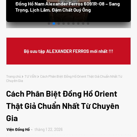
Đồng Hồ Nam Alexander Ferros 6091R-08 – Sang
Trọng, Lịch Lãm, Đậm Chất Quý Ông
Bộ sưu tập ALEXANDER FERROS mới nhất !!!
Trang chủ
TƯ VẤN
Cách Phân Biệt Đồng Hồ Orient Thật Giả Chuẩn Nhất Từ
Chuyên Gia
Cách Phân Biệt Đồng Hồ Orient
Thật Giả Chuẩn Nhất Từ Chuyên
Gia
Viện Đồng Hồ
tháng 1 22, 2026