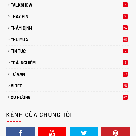
TALKSHOW
14
THAY PIN
7
THẨM ĐỊNH
24
THU MUA
60
TIN TỨC
12
TRẢI NGHIỆM
13
TƯ VẤN
27
2
VIDEO
28
XU HƯỚNG
32
2
KÊNH CỦA CHÚNG TÔI