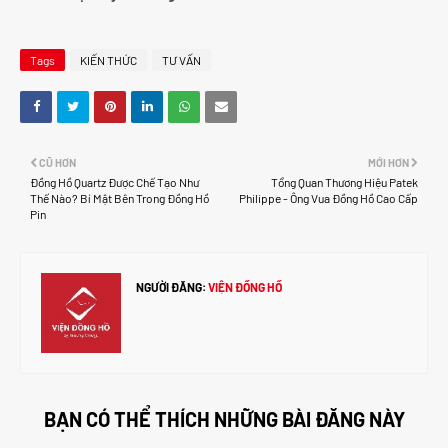
Tags
KIẾN THỨC
TƯ VẤN
CŨ HƠN
MỚI HƠN
Đồng Hồ Quartz Được Chế Tạo Như
Tổng Quan Thương Hiệu Patek
Thế Nào? Bí Mật Bên Trong Đồng Hồ
Philippe - Ông Vua Đồng Hồ Cao Cấp
Pin
NGƯỜI ĐĂNG:
VIỆN ĐỒNG HỒ
BẠN CÓ THỂ THÍCH NHỮNG BÀI ĐĂNG NÀY