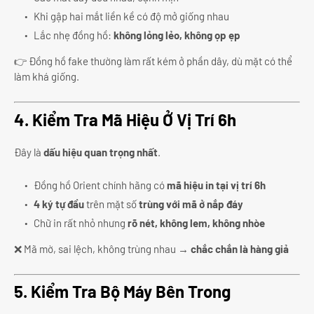
Khi gập hai mắt liền kề có độ mở giống nhau
Lắc nhẹ đồng hồ:
không lỏng lẻo, không ọp ẹp
👉 Đồng hồ fake thường làm rất kém ở phần dây, dù mặt có thể
làm khá giống.
4. Kiểm Tra Mã Hiệu Ở Vị Trí 6h
Đây là
dấu hiệu quan trọng nhất
.
Đồng hồ Orient chính hãng có
mã hiệu in tại vị trí 6h
4 ký tự đầu
trên mặt số
trùng với mã ở nắp đáy
Chữ in rất nhỏ nhưng
rõ nét, không lem, không nhòe
❌ Mã mờ, sai lệch, không trùng nhau →
chắc chắn là hàng giả
5. Kiểm Tra Bộ Máy Bên Trong