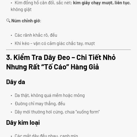
Kim đồng hồ cân đối, sắc nét;
kim giây chạy mượt, liên tục
,
không giật
🔍
Núm chỉnh giờ
:
Các rãnh khắc rõ, đều
Khi kéo – vặn có cảm giác chắc tay, mượt
3. Kiểm Tra Dây Đeo – Chi Tiết Nhỏ
Nhưng Rất “Tố Cáo” Hàng Giả
Dây da
Da thật, không quá mềm hoặc mỏng
Đường chỉ may thẳng, đều
Dây mới thường hơi cứng, chưa “xuống form”
Dây kim loại
Các mắt dây đều nhau, cạnh mịn