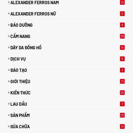
ALEXANDER FERROS NAM
19
ALEXANDER FERROS NỮ
5
BẢO DƯỠNG
9
CẨM NANG
39
DÂY DA ĐỒNG HỒ
14
DỊCH VỤ
6
ĐÀO TẠO
3
GIỚI THIỆU
13
KIẾN THỨC
25
0
LAU DẦU
7
SẢN PHẨM
25
SỬA CHỮA
41