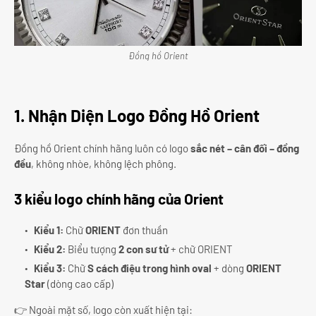
Đồng hồ Orient
1. Nhận Diện Logo Đồng Hồ Orient
Đồng hồ Orient chính hãng luôn có logo
sắc nét – cân đối – đồng
đều
, không nhòe, không lệch phông.
3 kiểu logo chính hãng của Orient
Kiểu 1:
Chữ
ORIENT
đơn thuần
Kiểu 2:
Biểu tượng
2 con sư tử
+ chữ ORIENT
Kiểu 3:
Chữ
S cách điệu trong hình oval
+ dòng
ORIENT
Star
(dòng cao cấp)
👉 Ngoài mặt số, logo còn xuất hiện tại: