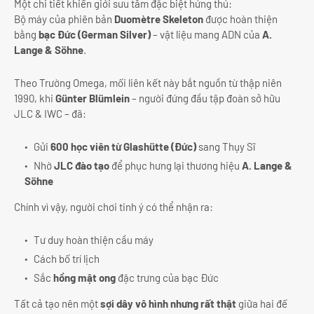
Một chi tiết khiến giới sưu tầm đặc biệt hứng thú:
Bộ máy của phiên bản
Duomètre Skeleton
được hoàn thiện
bằng
bạc Đức (German Silver)
– vật liệu mang ADN của
A.
Lange & Söhne
.
Theo Trường Omega, mối liên kết này bắt nguồn từ thập niên
1990, khi
Günter Blümlein
– người đứng đầu tập đoàn sở hữu
JLC & IWC – đã:
Gửi
600 học viên từ Glashütte (Đức)
sang Thụy Sĩ
Nhờ
JLC đào tạo
để phục hưng lại thương hiệu
A. Lange &
Söhne
Chính vì vậy, người chơi tinh ý có thể nhận ra:
Tư duy hoàn thiện cầu máy
Cách bố trí lịch
Sắc
hồng mật ong
đặc trưng của bạc Đức
Tất cả tạo nên một
sợi dây vô hình nhưng rất thật
giữa hai đế