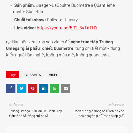
Sản phẩm:
Jaeger-LeCoultre Duomètre à Quantième
Lunaire Skeleton
Chuỗi talkshow:
Collector Luxury
Link video:
https://youtu.be/5B2_84TaTHY
👉 Bạn nên xem trọn vẹn video để
nghe trực tiếp Trường
Omega “giải phẫu” chiếc Duomètre
, từng chi tiết một – đúng
kiểu người làm nghề, không màu mè, không quảng cáo.
Tags
TALKSHOW
VIDEO
CŨ HƠN
MỚI HƠN
Trường Omega: Từ Cậu Bé Đánh Giày
Cách định giá đồng hồ cũ chính xác
Đến “Bác Sĩ” Đồng Hồ Xa Xỉ
như chuyên gia (Tránh bị ép giá)