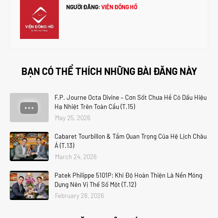
NGƯỜI ĐĂNG:
VIỆN ĐỒNG HỒ
BẠN CÓ THỂ THÍCH NHỮNG BÀI ĐĂNG NÀY
F.P. Journe Octa Divine – Cơn Sốt Chưa Hề Có Dấu Hiệu
Hạ Nhiệt Trên Toàn Cầu (T.15)
May 25, 2026
Cabaret Tourbillon & Tầm Quan Trọng Của Hệ Lịch Châu
Á (T.13)
March 24, 2026
Patek Philippe 5101P: Khi Độ Hoàn Thiện Là Nền Móng
Dựng Nên Vị Thế Số Một (T.12)
February 28, 2026