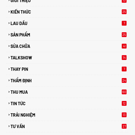
GIỚI THIỆU
13
KIẾN THỨC
25
0
LAU DẦU
7
SẢN PHẨM
25
SỬA CHỮA
41
TALKSHOW
14
THAY PIN
7
THẨM ĐỊNH
24
THU MUA
60
TIN TỨC
12
TRẢI NGHIỆM
13
TƯ VẤN
27
2