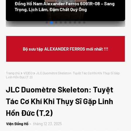
Đồng Hồ Nam Alexander Ferros 6091R-08 – Sang
Trọng, Lịch Lãm, Đậm Chất Quý Ông
Bộ sưu tập ALEXANDER FERROS mới nhất !!!
Trang chủ
VIDEO
JLC Duomètre Skeleton: Tuyệt Tác Cơ Khí Khi Thụy Sĩ Gặp
Linh Hồn Đức (T.2)
JLC Duomètre Skeleton: Tuyệt
Tác Cơ Khí Khi Thụy Sĩ Gặp Linh
Hồn Đức (T.2)
Viện Đồng Hồ
tháng 12 23, 2025