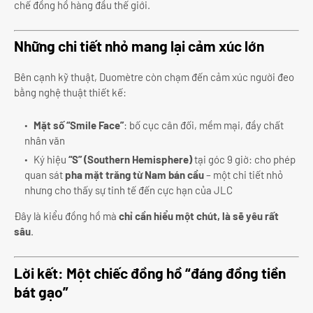
chế đồng hồ hàng đầu thế giới.
Những chi tiết nhỏ mang lại cảm xúc lớn
Bên cạnh kỹ thuật, Duomètre còn chạm đến cảm xúc người đeo
bằng nghệ thuật thiết kế:
Mặt số “Smile Face”
: bố cục cân đối, mềm mại, đầy chất
nhân văn
Ký hiệu
“S” (Southern Hemisphere)
tại góc 9 giờ: cho phép
quan sát
pha mặt trăng từ Nam bán cầu
– một chi tiết nhỏ
nhưng cho thấy sự tinh tế đến cực hạn của JLC
Đây là kiểu đồng hồ mà
chỉ cần hiểu một chút, là sẽ yêu rất
sâu
.
Lời kết: Một chiếc đồng hồ “đáng đồng tiền
bát gạo”