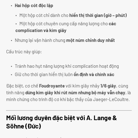
Hai hộp cót độc lập
Một hộp cót chỉ dành cho
hiển thị thời gian (giờ – phút)
Một hộp cót chuyên cung cấp năng lượng cho
các
complication và kim giây
Nhưng lại vận hành chung
một núm chỉnh duy nhất
Cấu trúc này giúp:
Tránh hao hụt năng lượng khi complication hoạt động
Giữ cho thời gian hiển thị luôn
ổn định và chính xác
Đặc biệt, cơ chế
Foudroyante
với kim giây nhảy
1/6 giây
, cùng
tính năng
dừng kim giây khi rút núm nhưng bộ máy vẫn chạy
, là
minh chứng cho trình độ cơ khí bậc thầy của Jaeger-LeCoultre.
Mối lương duyên đặc biệt với A. Lange &
Söhne (Đức)