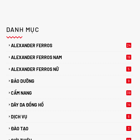
DANH MỤC
ALEXANDER FERROS
24
ALEXANDER FERROS NAM
19
ALEXANDER FERROS NỮ
5
BẢO DƯỠNG
9
CẨM NANG
39
DÂY DA ĐỒNG HỒ
14
DỊCH VỤ
6
ĐÀO TẠO
3