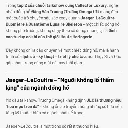
Trong
tập 2 của chuỗi talkshow cùng Collector Luxury
, nghệ
nhân đồng hồ
Đặng Văn Trường (Trường Omega)
đã mang đến
một cuộc trò chuyện sâu sắc xoay quanh
Jaeger-LeCoultre
Duomètre à Quantième Lunaire Skeleton
– một chiếc đồng hồ
không phô trương, không chạy theo số đông, nhưng lại là
đỉnh
cao tư duy cơ khí của thế giới Haute Horlogerie
.
Đây không chỉ là câu chuyện về một chiếc đồng hồ, mà là hành
trình của
lịch sử – kỹ thuật – triết lý chế tác
, nơi Thụy Sĩ và Đức
gặp nhau trong cùng một cỗ máy thời gian.
Jaeger-LeCoultre – “Người khổng lồ thầm
lặng” của ngành đồng hồ
Mở đầu talkshow, Trường Omega khẳng định
JLC là thương hiệu
“hoa mọc trên đá”
– không ồn ào truyền thông nhưng sở hữu nền
tảng kỹ thuật khiến cả ngành phải nể trọng.
Jaeger-LeCoultre là một trong số rất ít thương hiệu: